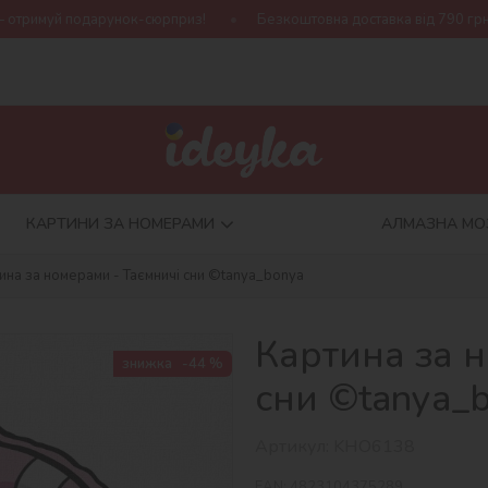
нок-сюрприз!
Безкоштовна доставка від 790 грн
Нова коле
КАРТИНИ ЗА НОМЕРАМИ
АЛМАЗНА МО
ина за номерами - Таємничі сни ©tanya_bonya
Картина за 
знижка
-44 %
сни ©tanya_
Артикул:
KHO6138
EAN:
4823104375289