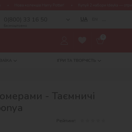
кція Harry Potter!
Купуй 2 набори Ideyka — отримуй подарунок-с
0(800) 33 16 50
UA
EN
__
Безкоштовно
0
ЗАЇКА
ІГРИ ТА ТВОРЧІСТЬ
номерами - Таємничі
bonya
Рейтинг: