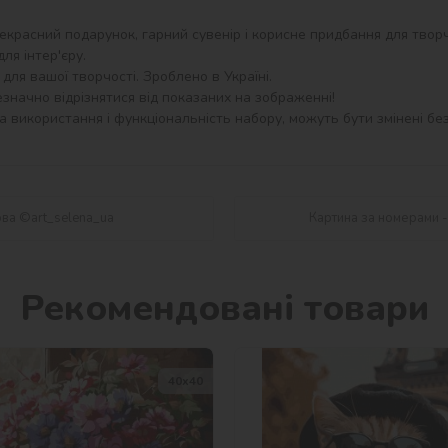
екрасний подарунок, гарний сувенір і корисне придбання для творч
я інтер'єру.

ля вашої творчості. Зроблено в Україні.

значно відрізнятися від показаних на зображенні!

 використання і функціональність набору, можуть бути змінені без
ова ©art_selena_ua
Картина за номерами 
Рекомендовані товари
40х40