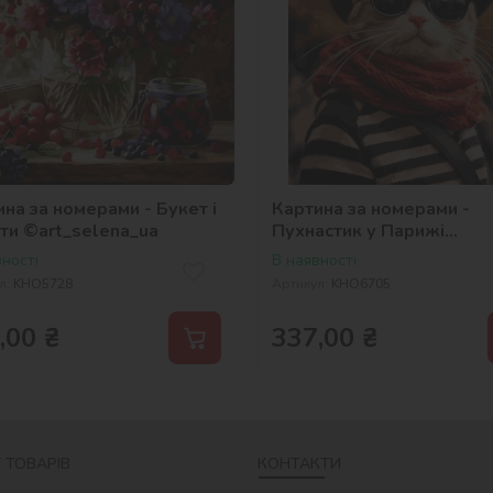
на за номерами - Букет і
Картина за номерами -
ти ©art_selena_ua
Пухнастик у Парижі
©art_selena_ua
ності
В наявності
л:
KHO5728
Артикул:
KHO6705
,00
₴
337,00
₴
 ТОВАРІВ
КОНТАКТИ