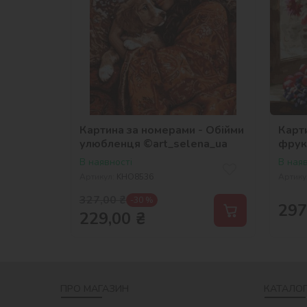
Картина за номерами - Обійми
Карти
улюбленця ©art_selena_ua
фрук
В наявності
В наяв
Артикул:
KHO8536
Артику
327,00
₴
-30 %
297
229,00
₴
ПРО МАГАЗИН
КАТАЛОГ