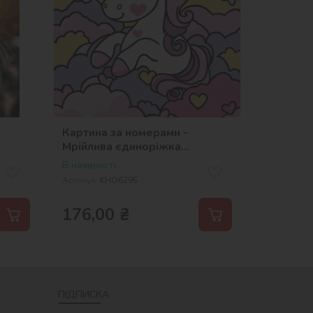
Картина за номерами -
Мрійлива єдиноріжка
©art_selena_ua
В наявності
Артикул:
KHO6295
176,00
₴
ПІДПИСКА