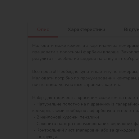
Опис
Характеристики
Відгу
Малювати може кожен, а з картинами за номерами в
працювати з полотном і фарбами вперше. Захоплю
результат - особистий шедевр на стіну в інтер'єр 
Все просто! Необхідно купити картину по номерам,
Малювати потрібно по пронумерованим контурам, я
почне вимальовуватися справжня картина.

Набір для творчості з красивим сюжетом на полотні 
 - Натуральне полотно на підрамнику із галерейною натяжкою. На картині нанесена схема контурів зображення з нумерацією. Сегменти додатково пофарбовані в тон 
кольорів, якими необхідно зафарбовувати полотно.

 - 2 нейлонові художні пензлики

 - Соковита палітра пронумерованих, акрилових фарб в контейнерах.

 - Контрольний лист (паперовий або за qr-кодом)

 - Інструкція.
