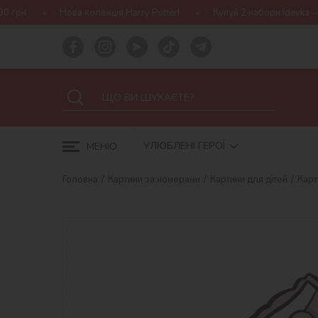
 колекція Harry Potter!
Купуй 2 набори Ideyka — отримуй подару
УЛЮБЛЕНІ ГЕРОЇ
МЕНЮ
Головна
Картини за номерами
Картини для дітей
Карт