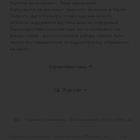
Картина за номерами - Тиша серед маків 
©art_selena_ua для вашої творчості. Зроблено в Україні.

Зверніть увагу! Кольори готової картини можуть 
незначно відрізнятися від показаних на зображенні!

Характеристики і комплектація, що не впливають на 
використання і функціональність набору, можуть бути 
змінені без повідомлення та відрізнятися від зображених 
на сайті!
Характеристики
Відгуки
Картина за номерами - Фіалки щоранку ©art_selena_ua
Картина за номерами - Ніжні пелюстки ©victoria_art___