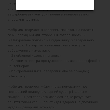
контурам, які відповідають кольору фарби (номер на 
кришечці контейнера), досить буде акуратно 
зафарбовувати контури і почне вимальовуватися 
справжня картина.

Набір для творчості з красивим сюжетом на полотні і 
всім необхідним для створення готової картини:

 - Натуральне полотно на підрамнику із галерейною 
натяжкою. На картині нанесена схема контурів 
зображення з нумерацією

 - 3 нейлонові художні пензлики

 - Соковита палітра пронумерованих, акрилових фарб в 
контейнерах.

 - Контрольний лист (паперовий або за qr-кодом)

 - Інструкція.

Набір для творчості «Картина за номерами» - це 
прекрасний подарунок, гарний сувенір і корисне 
придбання для творчого дозвілля, адже результат 
заняття таким хобі - користь для здоров'я (відпочинок) і 
чудовий декор для інтер'єру.
