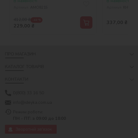
В наявності
В наявності
Артикул:
AMO8215
Артикул:
KHO330
412,00
₴
-44 %
337,00
₴
229,00
₴
ПРО МАГАЗИН
КАТАЛОГ ТОВАРІВ
КОНТАКТИ
0(800) 33 16 50
info@ideyka.com.ua
Режим роботи:
ПН - ПТ: з 09:00 до 18:00
Зворотній зв'язок