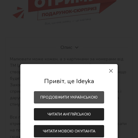
Опис
Малювати може кожен, а з картинами за номерами від 
ТМ Ідейка - це цікаво і захоплююче! У Вас вийде 
створити авторський шедевр своїми руками навіть якщо 
будете працювати з полотном і фарбами вперше. 
Привіт, це Ideyka
Захоплюючі набори малювання за номерами 
сприятливо впливають на настрій, творчий розвиток і 
ПРОДОВЖИТИ УКРАЇНСЬКОЮ
дарують приємний результат - особистий шедевр на 
стіну в інтер'єр або як подарунок hand-made.

ЧИТАТИ АНГЛІЙСЬКОЮ
Все просто! Необхідно купити картину по номерам, 
отримати, розпакувати і відразу можна починати писати 
на полотні акриловими фарбами свій тематичний 
ЧИТАТИ МОВОЮ ОКУПАНТА
сюжет. Малювати потрібно по пронумерованим 