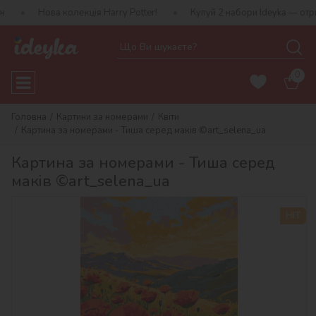
 колекція Harry Potter!
Купуй 2 набори Ideyka — отримуй подару
0
Головна
Картини за номерами
Квіти
Картина за номерами - Тиша серед маків ©art_selena_ua
Картина за номерами - Тиша серед
маків ©art_selena_ua
HIT