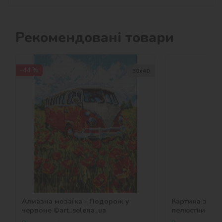
Рекомендовані товари
-44 %
30х40
Алмазна мозаїка - Подорож у
Картина за но
червоне ©art_selena_ua
пелюстки ©vict