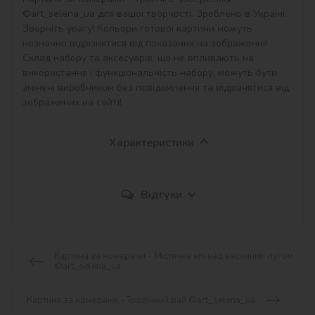
©art_selena_ua для вашої творчості. Зроблено в Україні.

Зверніть увагу! Кольори готової картини можуть 
незначно відрізнятися від показаних на зображенні!

Склад набору та аксесуарів, що не впливають на 
використання і функціональність набору, можуть бути 
змінені виробником без повідомлення та відрізнятися від 
зображених на сайті!
Характеристики
Відгуки
Картина за номерами - Містична ніч над весняним лугом
©art_selena_ua
Картина за номерами - Тропічний рай ©art_selena_ua