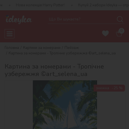
а колекція Harry Potter!
Купуй 2 набори Ideyka — отримуй подар
0
Головна
Картини за номерами
Пейзаж
Картина за номерами - Тропічне узбережжя ©art_selena_ua
Картина за номерами - Тропічне
узбережжя ©art_selena_ua
знижка
-25 %