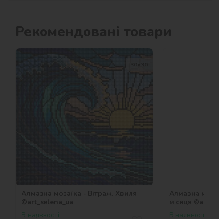
Рекомендовані товари
30х30
Алмазна мозаїка - Вітраж. Хвиля
Алмазна мозаї
©art_selena_ua
місяця ©art_s
В наявності
В наявності