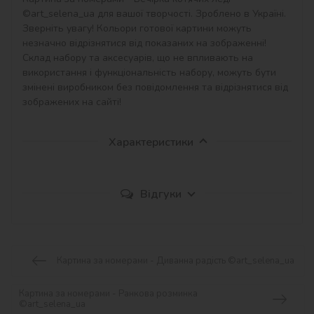
©art_selena_ua для вашої творчості. Зроблено в Україні.

Зверніть увагу! Кольори готової картини можуть 
незначно відрізнятися від показаних на зображенні!

Склад набору та аксесуарів, що не впливають на 
використання і функціональність набору, можуть бути 
змінені виробником без повідомлення та відрізнятися від 
зображених на сайті!
Характеристики
Відгуки
Картина за номерами - Диванна радість ©art_selena_ua
Картина за номерами - Ранкова розминка
©art_selena_ua