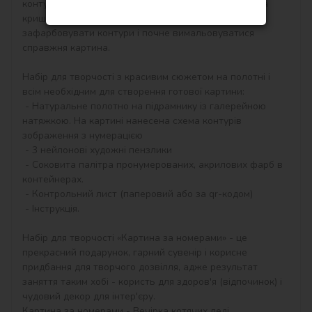
контурам, які відповідають кольору фарби (номер на 
кришечці контейнера), досить буде акуратно 
зафарбовувати контури і почне вимальовуватися 
справжня картина.

Набір для творчості з красивим сюжетом на полотні і 
всім необхідним для створення готової картини:

 - Натуральне полотно на підрамнику із галерейною 
натяжкою. На картині нанесена схема контурів 
зображення з нумерацією

 - 3 нейлонові художні пензлики

 - Соковита палітра пронумерованих, акрилових фарб в 
контейнерах.

 - Контрольний лист (паперовий або за qr-кодом)

 - Інструкція.

Набір для творчості «Картина за номерами» - це 
прекрасний подарунок, гарний сувенір і корисне 
придбання для творчого дозвілля, адже результат 
заняття таким хобі - користь для здоров'я (відпочинок) і 
чудовий декор для інтер'єру.

Картина за номерами - Вечірка котячих леді 