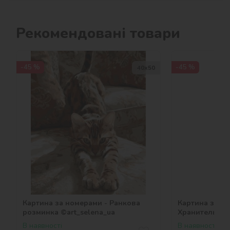
Рекомендовані товари
-45 %
-45 %
40х50
Картина за номерами - Ранкова
Картина за н
розминка ©art_selena_ua
Хранительниц
©art_selena_u
В наявності
В наявності