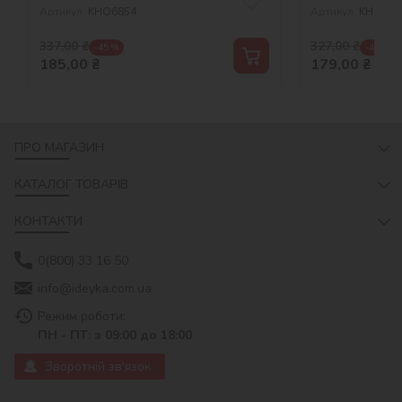
Артикул:
KHO6854
Артикул:
KHO862
337,00
₴
327,00
₴
-45 %
-45 %
185,00
₴
179,00
₴
ПРО МАГАЗИН
КАТАЛОГ ТОВАРІВ
КОНТАКТИ
0(800) 33 16 50
info@ideyka.com.ua
Режим роботи:
ПН - ПТ: з 09:00 до 18:00
Зворотній зв'язок