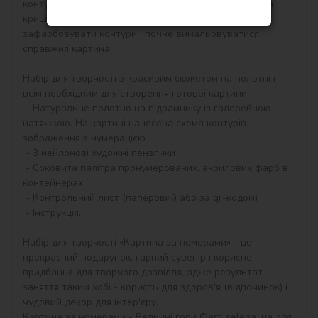
контурам, які відповідають кольору фарби (номер на 
кришечці контейнера), досить буде акуратно 
зафарбовувати контури і почне вимальовуватися 
справжня картина.

Набір для творчості з красивим сюжетом на полотні і 
всім необхідним для створення готової картини:

 - Натуральне полотно на підрамнику із галерейною 
натяжкою. На картині нанесена схема контурів 
зображення з нумерацією

 - 3 нейлонові художні пензлики

 - Соковита палітра пронумерованих, акрилових фарб в 
контейнерах.

 - Контрольний лист (паперовий або за qr-кодом)

 - Інструкція.

Набір для творчості «Картина за номерами» - це 
прекрасний подарунок, гарний сувенір і корисне 
придбання для творчого дозвілля, адже результат 
заняття таким хобі - користь для здоров'я (відпочинок) і 
чудовий декор для інтер'єру.

Картина за номерами - Величні гори ©art_selena_ua для 