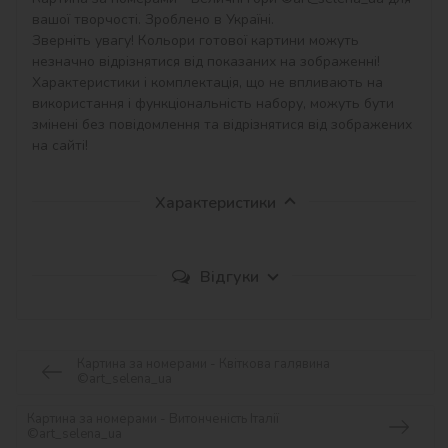
вашої творчості. Зроблено в Україні.

Зверніть увагу! Кольори готової картини можуть 
незначно відрізнятися від показаних на зображенні!

Характеристики і комплектація, що не впливають на 
використання і функціональність набору, можуть бути 
змінені без повідомлення та відрізнятися від зображених 
на сайті!
Характеристики
Відгуки
Картина за номерами - Квіткова галявина
©art_selena_ua
Картина за номерами - Витонченість Італії
©art_selena_ua