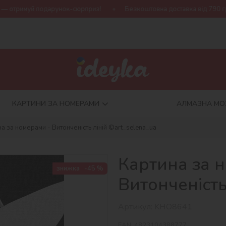
арунок-сюрприз!
Безкоштовна доставка від 790 грн
Нова к
КАРТИНИ ЗА НОМЕРАМИ
АЛМАЗНА МО
а за номерами - Витонченість ліній ©art_selena_ua
Картина за 
знижка
-45 %
Витонченість
Артикул:
KHO8641
EAN:
4823104388777