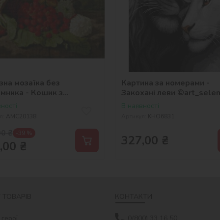
зна мозаїка без
Картина за номерами -
мника - Кошик з
Закохані леви ©art_sele
ницею ©William Hammer
ності
В наявності
л:
AMC20138
Артикул:
KHO6831
00
₴
-39 %
327,00
₴
,00
₴
 ТОВАРІВ
КОНТАКТИ
 герої
0(800) 33 16 50