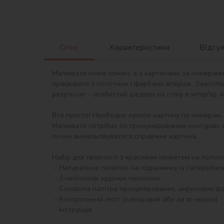
Опис
Характеристики
Відгу
Малювати може кожен, а з картинами за номерами в
працювати з полотном і фарбами вперше. Захоплю
результат - особистий шедевр на стіну в інтер'єр 
Все просто! Необхідно купити картину по номерам,
Малювати потрібно по пронумерованим контурам, я
почне вимальовуватися справжня картина.

Набір для творчості з красивим сюжетом на полотні 
 - Натуральне полотно на підрамнику із галерейною натяжкою. На картині нанесена схема контурів зображення з нумерацією

 - 3 нейлонові художні пензлики

 - Соковита палітра пронумерованих, акрилових фарб в контейнерах.

 - Контрольний лист (паперовий або за qr-кодом)

 - Інструкція.
