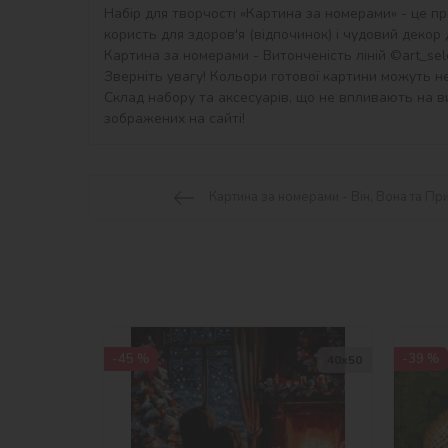
Набір для творчості «Картина за номерами» - це пр
користь для здоров'я (відпочинок) і чудовий декор дл
Картина за номерами - Витонченість ліній ©art_sele
Зверніть увагу! Кольори готової картини можуть не
Склад набору та аксесуарів, що не впливають на ви
зображених на сайті!
Картина за номерами - Він, Вона та Пр
-45 %
-39 %
40х50