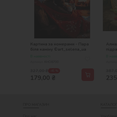
Картина за номерами - Пара
Алма
біля каміну ©art_selena_ua
підра
полу
В наявності
В наяв
Артикул:
KHO8700
Артику
327,00
₴
387,
-45 %
179,00
₴
235
ПРО МАГАЗИН
КАТАЛОГ
Про нас
Улюблені