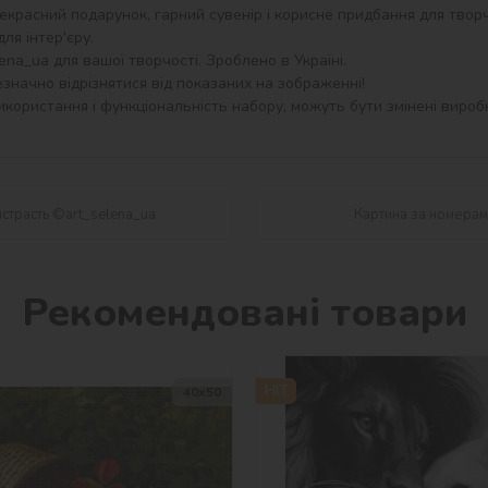
екрасний подарунок, гарний сувенір і корисне придбання для творч
я інтер'єру.

na_ua для вашої творчості. Зроблено в Україні.

значно відрізнятися від показаних на зображенні!

користання і функціональність набору, можуть бути змінені виробн
истрасть ©art_selena_ua
Картина за номерами
Рекомендовані товари
HIT
40х50