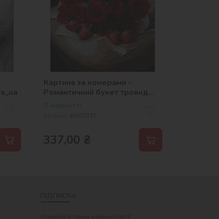
Картина за номерами -
na_ua
Романтичний букет троянд
©art_selena_ua
В наявності
Артикул:
KHO3337
337,00
₴
ПІДПИСКА
Отримуйте тільки корисні статті!