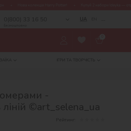
олекція Harry Potter!
Купуй 2 набори Ideyka — отримуй подаруно
0(800) 33 16 50
UA
EN
__
Безкоштовно
0
ЗАЇКА
ІГРИ ТА ТВОРЧІСТЬ
номерами -
 ліній ©art_selena_ua
Рейтинг: