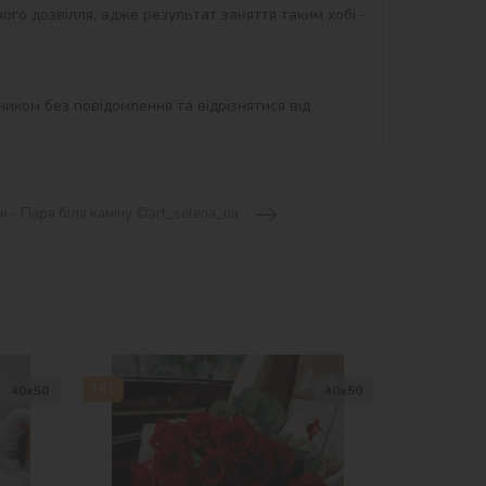
ого дозвілля, адже результат заняття таким хобі - 
иком без повідомлення та відрізнятися від 
 - Пара біля каміну ©art_selena_ua
HIT
40х50
40х50