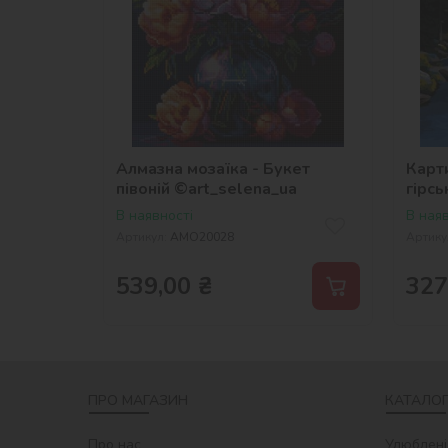
Алмазна мозаїка - Букет
Карти
півоній ©art_selena_ua
гірс
метал
В наявності
В наяв
Артикул:
AMO20028
Артику
539,00
₴
327
ПРО МАГАЗИН
КАТАЛОГ
Про нас
Улюблені