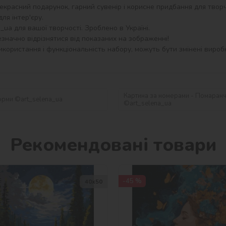
екрасний подарунок, гарний сувенір і корисне придбання для творч
я інтер'єру.

a для вашої творчості. Зроблено в Україні.

значно відрізнятися від показаних на зображенні!

користання і функціональність набору, можуть бути змінені виробн
Картина за номерами - Помаранче
орми ©art_selena_ua
©art_selena_ua
Рекомендовані товари
-45 %
40х50