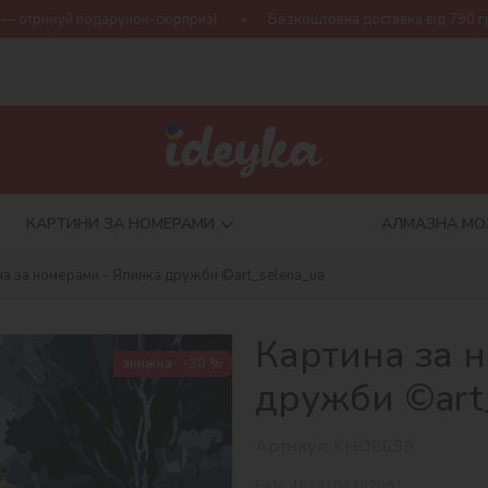
нок-сюрприз!
Безкоштовна доставка від 790 грн
Нова коле
КАРТИНИ ЗА НОМЕРАМИ
АЛМАЗНА МО
на за номерами - Ялинка дружби ©art_selena_ua
Картина за 
знижка
-30 %
дружби ©art
Артикул:
KHO8699
EAN:
4823104387091