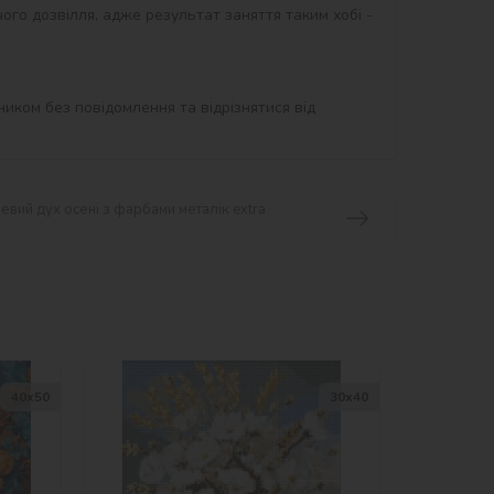
ого дозвілля, адже результат заняття таким хобі - 
иком без повідомлення та відрізнятися від 
вий дух осені з фарбами металік extra
40х50
30х40