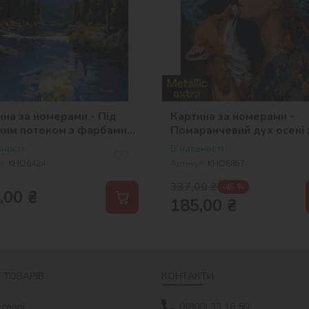
на за номерами - Під
Картина за номерами -
ьким потоком з фарбами
Помаранчевий дух осені 
ік ©art_selena_ua
фарбами металік extra
ності
В наявності
©art_selena_ua
л:
KHO6424
Артикул:
KHO6857
337,00
₴
-45 %
,00
₴
185,00
₴
 ТОВАРІВ
КОНТАКТИ
 герої
0(800) 33 16 50