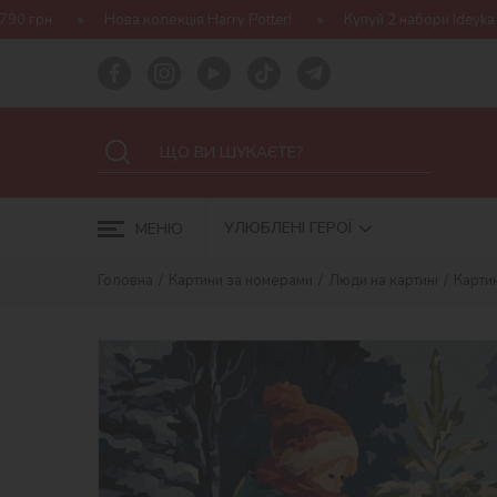
 колекція Harry Potter!
Купуй 2 набори Ideyka — отримуй подару
УЛЮБЛЕНІ ГЕРОЇ
МЕНЮ
Головна
Картини за номерами
Люди на картині
Карти