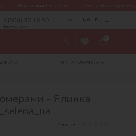
кція Harry Potter!
Купуй 2 набори Ideyka — отримуй подарунок-с
0(800) 33 16 50
UA
EN
__
Безкоштовно
0
ЗАЇКА
ІГРИ ТА ТВОРЧІСТЬ
номерами - Ялинка
_selena_ua
Рейтинг: