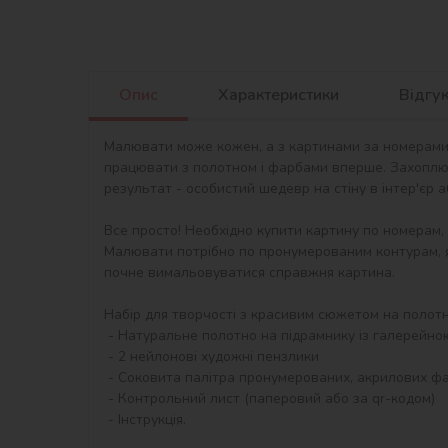
Опис
Характеристики
Відгу
Малювати може кожен, а з картинами за номерами в
працювати з полотном і фарбами вперше. Захоплю
результат - особистий шедевр на стіну в інтер'єр 
Все просто! Необхідно купити картину по номерам,
Малювати потрібно по пронумерованим контурам, я
почне вимальовуватися справжня картина.

Набір для творчості з красивим сюжетом на полотні 
 - Натуральне полотно на підрамнику із галерейною натяжкою. На картині нанесена схема контурів зображення з нумерацією

 - 2 нейлонові художні пензлики

 - Соковита палітра пронумерованих, акрилових фарб в контейнерах.

 - Контрольний лист (паперовий або за qr-кодом)

 - Інструкція.
