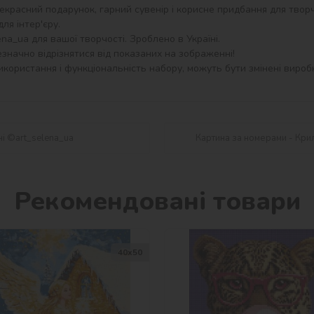
екрасний подарунок, гарний сувенір і корисне придбання для творч
я інтер'єру.

a_ua для вашої творчості. Зроблено в Україні.

значно відрізнятися від показаних на зображенні!

користання і функціональність набору, можуть бути змінені виробн
ні ©art_selena_ua
Картина за номерами - Крил
Рекомендовані товари
40х50