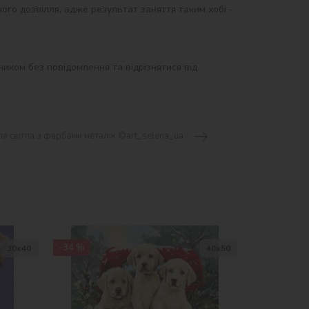
ого дозвілля, адже результат заняття таким хобі - 
иком без повідомлення та відрізнятися від 
а світла з фарбами металік ©art_selena_ua
-34 %
30х40
40х50