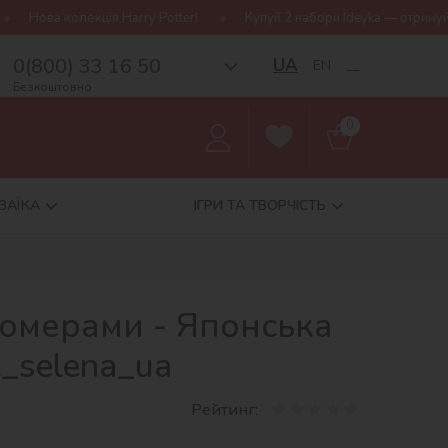
rry Potter!
Купуй 2 набори Ideyka — отримуй подарунок-сюрприз
0(800) 33 16 50
UA
EN
__
Безкоштовно
0
ЗАЇКА
ІГРИ ТА ТВОРЧІСТЬ
номерами - Японська
_selena_ua
Рейтинг: