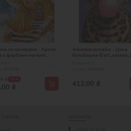
ина за номерами - Крила
Алмазна мозаїка - Дика
а з фарбами металік
бульбашка ©art_selena_
_selena_ua
ності
В наявності
л:
KHO5197
Артикул:
AMO8245
00
₴
-34 %
412,00
₴
,00
₴
 ТОВАРІВ
КОНТАКТИ
 герої
0(800) 33 16 50