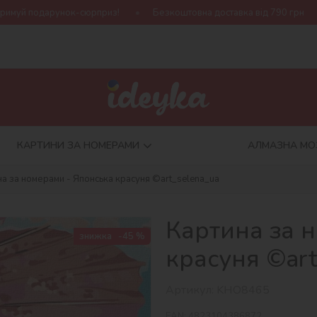
рприз!
Безкоштовна доставка від 790 грн
Нова колекція Ha
КАРТИНИ ЗА НОМЕРАМИ
АЛМАЗНА МО
на за номерами - Японська красуня ©art_selena_ua
Картина за 
знижка
-45 %
красуня ©art
Артикул:
KHO8465
EAN:
4823104386872