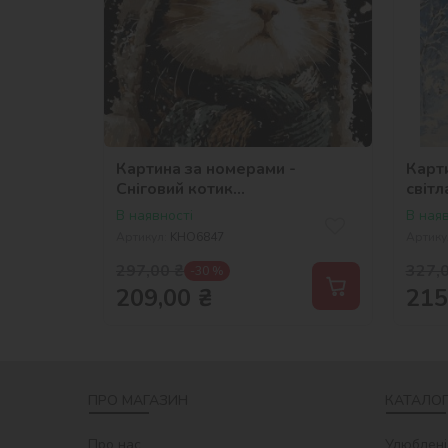
Картина за номерами -
Карт
Сніговий котик
світл
©art_selena_ua
©art
В наявності
В наяв
Артикул:
KHO6847
Артику
297,00
₴
327,
-30 %
209,00
₴
215
ПРО МАГАЗИН
КАТАЛОГ
Про нас
Улюблені