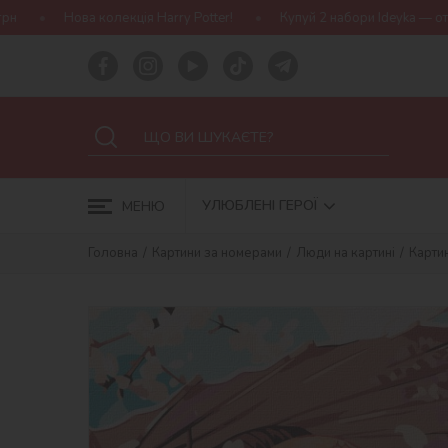
ція Harry Potter!
Купуй 2 набори Ideyka — отримуй подарунок-сю
УЛЮБЛЕНІ ГЕРОЇ
МЕНЮ
Головна
Картини за номерами
Люди на картині
Карти