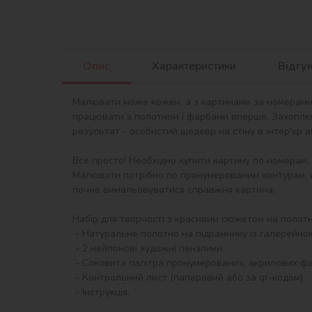
Опис
Характеристики
Відгу
Малювати може кожен, а з картинами за номерами в
працювати з полотном і фарбами вперше. Захоплю
результат - особистий шедевр на стіну в інтер'єр 
Все просто! Необхідно купити картину по номерам,
Малювати потрібно по пронумерованим контурам, я
почне вимальовуватися справжня картина.

Набір для творчості з красивим сюжетом на полотні 
 - Натуральне полотно на підрамнику із галерейною натяжкою. На картині нанесена схема контурів зображення з нумерацією

 - 2 нейлонові художні пензлики

 - Соковита палітра пронумерованих, акрилових фарб в контейнерах.

 - Контрольний лист (паперовий або за qr-кодом)

 - Інструкція.
