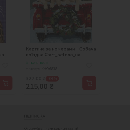
Картина за номерами - Собача
ua
поїздка ©art_selena_ua
В наявності
Артикул:
KHO6838
327,00
₴
-34 %
215,00
₴
ПІДПИСКА
Отримуйте тільки корисні статті!