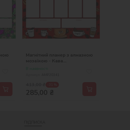
зною
Магнітний планер з алмазною
мозаїкою - Кава
©art_selena_ua
В наявності
Артикул:
AMP20341
413,00
₴
-31 %
285,00
₴
ПІДПИСКА