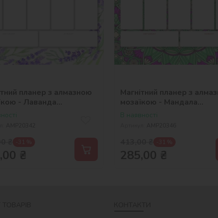
ітний планер з алмазною
Магнітний планер з алма
їкою - Лаванда
мозаїкою - Мандала
_selena_ua
©art_selena_ua
ності
В наявності
л:
AMP20342
Артикул:
AMP20346
00
₴
413,00
₴
-31 %
-31 %
,00
₴
285,00
₴
 ТОВАРІВ
КОНТАКТИ