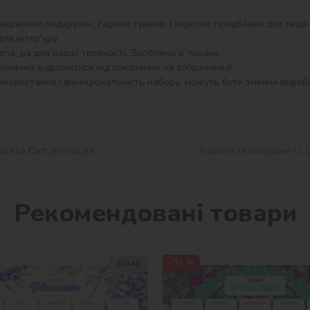
екрасний подарунок, гарний сувенір і корисне придбання для творч
я інтер'єру.

na_ua для вашої творчості. Зроблено в Україні.

значно відрізнятися від показаних на зображенні!

користання і функціональність набору, можуть бути змінені виробн
оріжка ©art_selena_ua
Картина за номерами - L.O
Рекомендовані товари
-31 %
32х40