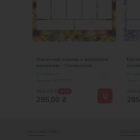
Магнітний планер з алмазною
Магн
мозаїкою - Соняшники
моза
©art_selena_ua
©art
В наявності
В наяв
Артикул:
AMP20345
Артику
413,00
₴
413,
-31 %
285,00
₴
285
ПРО МАГАЗИН
КАТАЛОГ