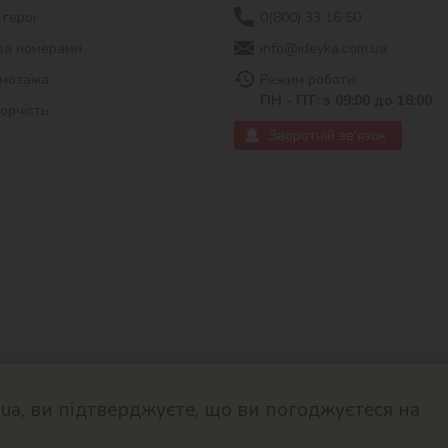
 герої
0(800) 33 16 50
за номерами
info@ideyka.com.ua
мозаїка
Режим роботи:
ПН - ПТ: з 09:00 до 18:00
ворчість
Зворотній зв'язок
a, ви підтверджуєте, що ви погоджуєтеся на
© 2026
Розроблено в ok-cms.c