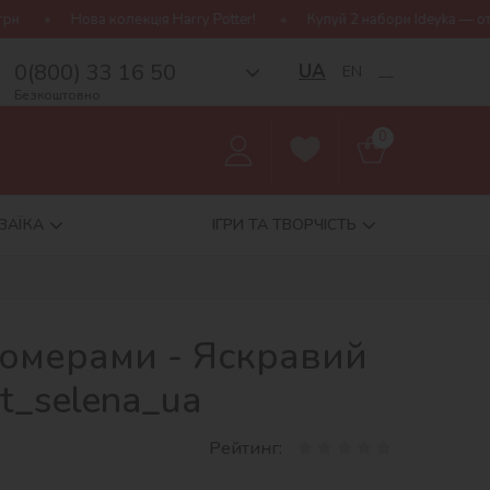
олекція Harry Potter!
Купуй 2 набори Ideyka — отримуй подаруно
0(800) 33 16 50
UA
EN
__
Безкоштовно
0
ЗАЇКА
ІГРИ ТА ТВОРЧІСТЬ
номерами - Яскравий
t_selena_ua
Рейтинг: