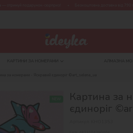
дарунок-сюрприз!
Безкоштовна доставка від 790 грн
Нова к
КАРТИНИ ЗА НОМЕРАМИ
АЛМАЗНА МО
ина за номерами - Яскравий єдиноріг ©art_selena_ua
Картина за 
NEW
єдиноріг ©ar
Артикул:
KHO1353
EAN:
4823104390404