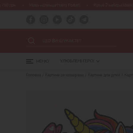
Нова колекція Harry Potter!
Купуй 2 набори Ideyka — отримуй по
УЛЮБЛЕНІ ГЕРОЇ
МЕНЮ
Головна
Картини за номерами
Картини для дітей
Карт