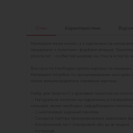
Опис
Характеристики
Відгу
Малювати може кожен, а з картинами за номерами в
працювати з полотном і фарбами вперше. Захоплю
результат - особистий шедевр на стіну в інтер'єр 
Все просто! Необхідно купити картину по номерам,
Малювати потрібно по пронумерованим контурам, я
почне вимальовуватися справжня картина.

Набір для творчості з красивим сюжетом на полотні 
 - Натуральне полотно на підрамнику із галерейною натяжкою. На картині нанесена схема контурів зображення з нумерацією. Сегменти додатково пофарбовані в тон 
кольорів, якими необхідно зафарбовувати полотно.

 - 1 нейлоновий художній пензлик

 - Соковита палітра пронумерованих, акрилових фарб в контейнерах.

 - Контрольний лист (паперовий або за qr-кодом)

 - Інструкція.
