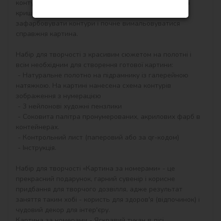
контурам, які відповідають кольору фарби (номер на 
кришечці контейнера), досить буде акуратно 
зафарбовувати контури і почне вимальовуватися 
справжня картина.

Набір для творчості з красивим сюжетом на полотні і 
всім необхідним для створення готової картини:

 - Натуральне полотно на підрамнику із галерейною 
натяжкою. На картині нанесена схема контурів 
зображення з нумерацією

 - 3 нейлонові художні пензлики

 - Соковита палітра пронумерованих, акрилових фарб в 
контейнерах.

 - Контрольний лист (паперовий або за qr-кодом)

 - Інструкція.

Набір для творчості «Картина за номерами» - це 
прекрасний подарунок, гарний сувенір і корисне 
придбання для творчого дозвілля, адже результат 
заняття таким хобі - користь для здоров'я (відпочинок) і 
чудовий декор для інтер'єру.

Картина за номерами - Яскравий тукан в лісі 