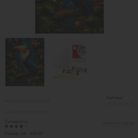
Рейтинг:
Артикул:
KHO6955
EAN:
4823104394402
Складність:
Залишити відгук
Розмір, см: 40х50