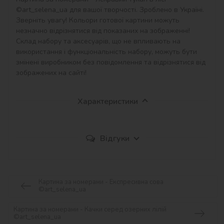
©art_selena_ua для вашої творчості. Зроблено в Україні.

Зверніть увагу! Кольори готової картини можуть 
незначно відрізнятися від показаних на зображенні!

Склад набору та аксесуарів, що не впливають на 
використання і функціональність набору, можуть бути 
змінені виробником без повідомлення та відрізнятися від 
зображених на сайті!
Характеристики
Відгуки
Картина за номерами - Експресивна сова
©art_selena_ua
Картина за номерами - Качки серед озерних лілій
©art_selena_ua