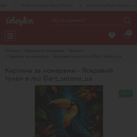
ова колекція Harry Potter!
Купуй 2 набори Ideyka — отримуй под
0
Головна
Картини за номерами
Тварини
Картина за номерами - Яскравий тукан в лісі ©art_selena_ua
Картина за номерами - Яскравий
тукан в лісі ©art_selena_ua
NEW