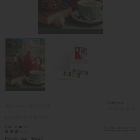
Рейтинг:
Артикул:
KHO5749
EAN:
4823104387237
Складність:
Залишити відгук
Розмір, см: 30х40