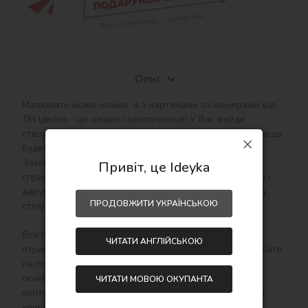
Опис
Малювати може кожен, а з картинами за номерами від 
ТМ Ідейка - це цікаво і захоплююче! У Вас вийде 
створити авторський шедевр своїми руками навіть якщо 
будете працювати з полотном і фарбами вперше. 
Захоплюючі набори малювання за номерами 
Привіт, це Ideyka
сприятливо впливають на настрій, творчий розвиток і 
дарують приємний результат - особистий шедевр на 
ПРОДОВЖИТИ УКРАЇНСЬКОЮ
стіну в інтер'єр або як подарунок hand-made.

Все просто! Необхідно купити картину по номерам, 
ЧИТАТИ АНГЛІЙСЬКОЮ
отримати, розпакувати і відразу можна починати писати 
на полотні акриловими фарбами свій тематичний 
сюжет. Малювати потрібно по пронумерованим 
ЧИТАТИ МОВОЮ ОКУПАНТА
контурам, які відповідають кольору фарби (номер на 
кришечці контейнера), досить буде акуратно 