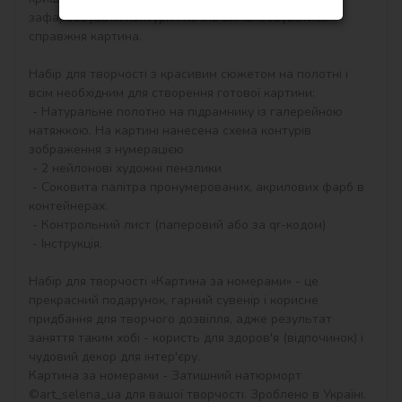
зафарбовувати контури і почне вимальовуватися 
справжня картина.

Набір для творчості з красивим сюжетом на полотні і 
всім необхідним для створення готової картини:

 - Натуральне полотно на підрамнику із галерейною 
натяжкою. На картині нанесена схема контурів 
зображення з нумерацією

 - 2 нейлонові художні пензлики

 - Соковита палітра пронумерованих, акрилових фарб в 
контейнерах.

 - Контрольний лист (паперовий або за qr-кодом)

 - Інструкція.

Набір для творчості «Картина за номерами» - це 
прекрасний подарунок, гарний сувенір і корисне 
придбання для творчого дозвілля, адже результат 
заняття таким хобі - користь для здоров'я (відпочинок) і 
чудовий декор для інтер'єру.

Картина за номерами - Затишний натюрморт 
©art_selena_ua для вашої творчості. Зроблено в Україні.
