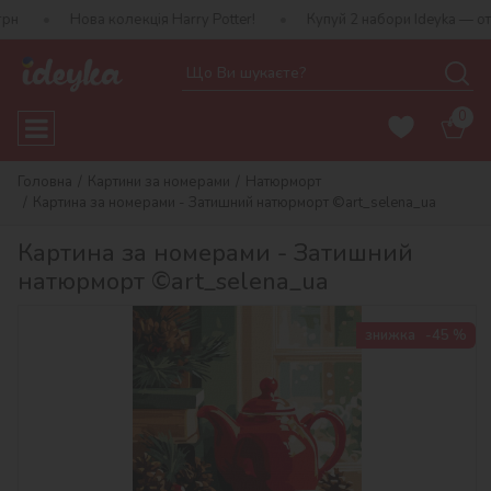
ова колекція Harry Potter!
Купуй 2 набори Ideyka — отримуй пода
0
Головна
Картини за номерами
Натюрморт
Картина за номерами - Затишний натюрморт ©art_selena_ua
Картина за номерами - Затишний
натюрморт ©art_selena_ua
знижка
-45 %