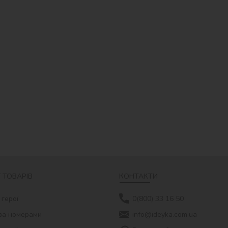
 ТОВАРІВ
КОНТАКТИ
 герої
0(800) 33 16 50
за номерами
info@ideyka.com.ua