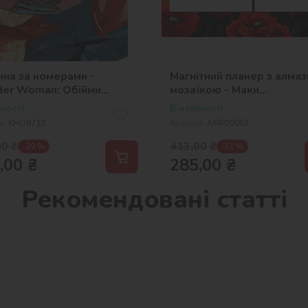
ина за номерами -
Магнітний планер з алма
er Woman: Обійми
мозаїкою - Маки
ner Bros.
©art_selena_ua
ності
В наявності
л:
KHO8713
Артикул:
AMP20062
00
₴
413,00
₴
-29 %
-31 %
,00
₴
285,00
₴
Рекомендовані статті