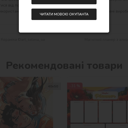
ися від показаних на зображенні!

користання і функціональність набору, можуть бути змінені виробн
ЧИТАТИ МОВОЮ ОКУПАНТА
 Кераміка ©art_selena_ua
Магнітний планер з алм
Рекомендовані товари
-31 %
40х50