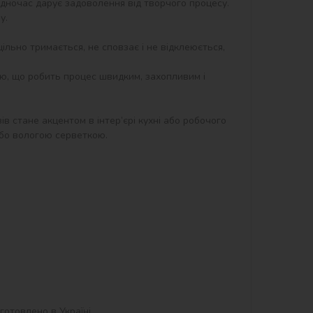
дночас дарує задоволення від творчого процесу. 
.

ільно тримається, не сповзає і не відклеюється, 
ю, що робить процес швидким, захопливим і 
 стане акцентом в інтер’єрі кухні або робочого 
бо вологою серветкою.

отовлено в Україні.
