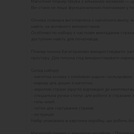
Магнітний планер Ideyka з алмазною мозаїкою — це
Він стане не лише функціональним помічником у по
Основа планера виготовлена з магнітного вінілу, я
навіть за активного використання.

Особливістю набору є часткове викладання страза
доступним навіть для початківців.

Планер можна багаторазово використовувати: запис
простору. Для письма слід використовувати маркер
Склад набору:

- магнітна основа з клейовим шаром і кольоровою 
- маркер для дошки з магнітом;

- акрилові стрази (круглі) відповідно до комплектації
- спеціальна ручка-стилус для роботи зі стразами з
- гель-клей;

- лоток для сортування стразів;

- інструкція.

Набір упаковано в картонну коробку, що робить йо
Магнітний планер з алмазною мозаїкою - Продукти ©