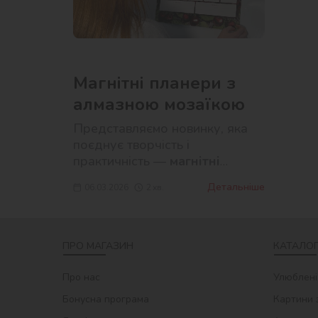
Магнітні планери з
алмазною мозаїкою
Представляємо новинку, яка
поєднує творчість і
практичність —
магнітні
планери з алмазною
Детальніше
06.03.2026
2
хв.
мозаїкою
.
ПРО МАГАЗИН
КАТАЛОГ
Про нас
Улюблені
Бонусна програма
Картини 