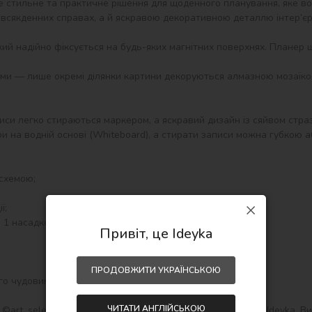
 стильне та практичне рішення для щоденного планування, яке во
всякденних справах, а й яскравою декоративною деталлю інтер’єру
кий надійно фіксується на будь-яких магнітних поверхнях. Планер щ
ми — лише окремі ділянки картини декоруються алмазною мозаїко
и легко стираються маркером, а яскравий дизайн із сяйвом стразів
и на водній основі (Whiteboard), а стирати записи можна губкою а
схемою;

;

 1 насадкою;

Привіт, це Ideyka
ПРОДОВЖИТИ УКРАЇНСЬКОЮ
го чудовим варіантом для подарунка.

ЧИТАТИ АНГЛІЙСЬКОЮ
art_selena_ua для вашої творчості в інтернет-магазині Ideyka. Виг