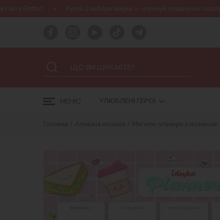
!
Купуй 2 набори Ideyka — отримуй подарунок-сюрприз!
Бе
УЛЮБЛЕНІ ГЕРОЇ
МЕНЮ
Головна
Алмазна мозаїка
Магнітні планери з мозаїкою