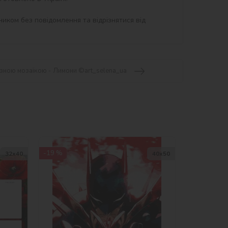
иком без повідомлення та відрізнятися від 
азною мозаїкою - Лимони ©art_selena_ua
-19 %
32х40
40х50