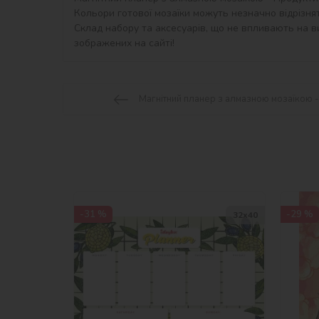
Кольори готової мозаїки можуть незначно відрізнят
Склад набору та аксесуарів, що не впливають на ви
зображених на сайті!
Магнітний планер з алмазною мозаїкою -
-31 %
-29 %
32х40