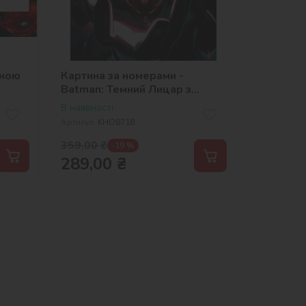
зною
Картина за номерами -
Batman: Темний Лицар з
фарбами металік ©Warner
В наявності
Bros.
Артикул:
KHO8718
359,00
₴
-19 %
289,00
₴