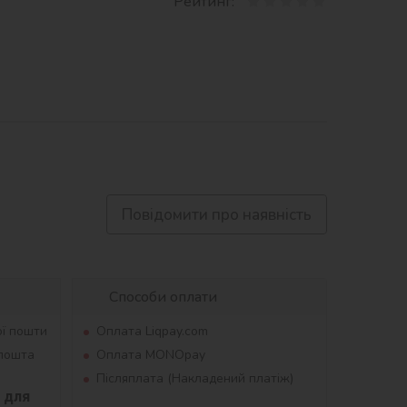
Рейтинг:
Повідомити про наявність
Способи оплати
ої пошти
Оплата Liqpay.com
рпошта
Оплата MONOpay
Післяплата (Накладений платіж)
для 