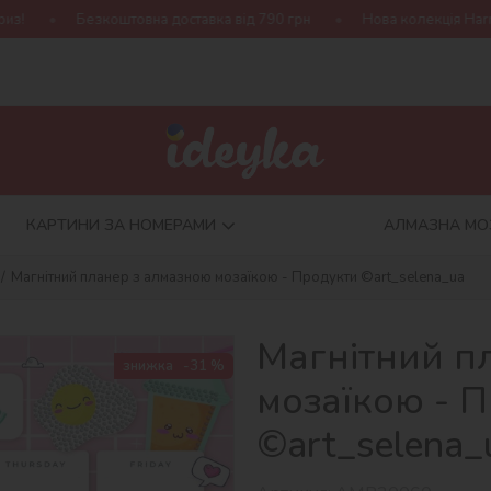
зкоштовна доставка від 790 грн
Нова колекція Harry Potter!
КАРТИНИ ЗА НОМЕРАМИ
АЛМАЗНА МО
Магнітний планер з алмазною мозаїкою - Продукти ©art_selena_ua
Магнітний п
знижка
-31 %
мозаїкою - 
©art_selena_