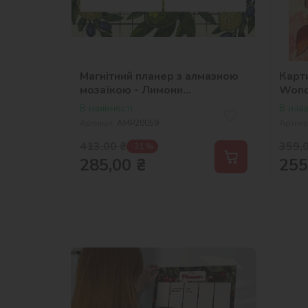
Магнітний планер з алмазною
Карт
мозаїкою - Лимони
Wond
©art_selena_ua
©War
В наявності
В наяв
Артикул:
AMP20059
Артику
413,00
₴
359,
-31 %
285,00
₴
255