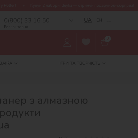
Купуй 2 набори Ideyka — отримуй подарунок-сюрприз!
Безкошт
0(800) 33 16 50
UA
EN
__
Безкоштовно
0
ЗАЇКА
ІГРИ ТА ТВОРЧІСТЬ
ланер з алмазною
Продукти
ua