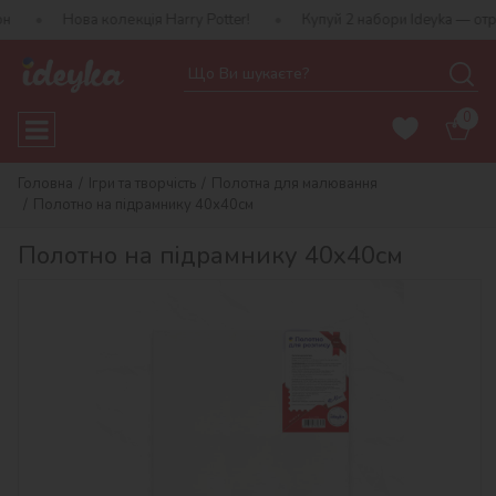
ва колекція Harry Potter!
Купуй 2 набори Ideyka — отримуй подар
0
Головна
Ігри та творчість
Полотна для малювання
Полотно на підрамнику 40х40см
Полотно на підрамнику 40х40см