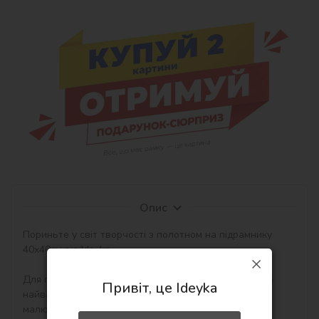
Опис
Пориньте у світ творчості з полотном на підрамнику 
40х40см від Ideyka.

Для початківців-художників вибір полотна є одним з 
Привіт, це Ideyka
найважчих завдань. Ви обираєте основу для свого 
малюнка, який може стати справжнім шедевром!
