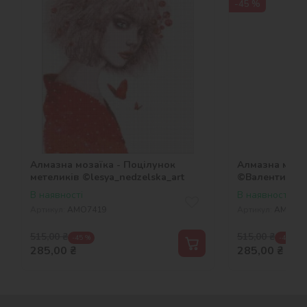
-45 %
Алмазна мозаїка - Поцілунок
Алмазна мозаї
метеликів ©lesya_nedzelska_art
©Валентина 
В наявності
В наявності
Артикул:
AMO7419
Артикул:
AMO74
515,00
₴
515,00
₴
-45 %
-45 %
285,00
₴
285,00
₴