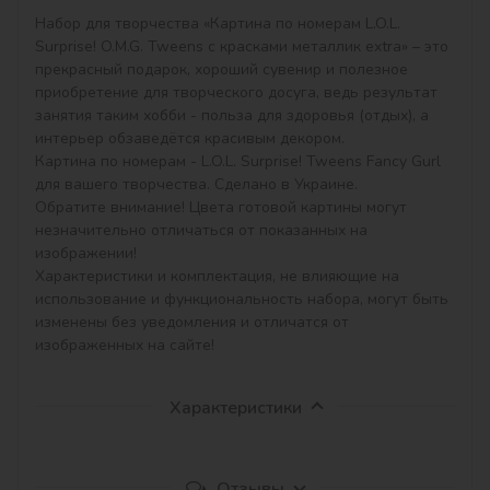
Набор для творчества «Картина по номерам L.O.L. 
Surprise! O.M.G. Tweens с красками металлик extra» – это 
прекрасный подарок, хороший сувенир и полезное 
приобретение для творческого досуга, ведь результат 
занятия таким хобби - польза для здоровья (отдых), а 
интерьер обзаведётся красивым декором.

Картина по номерам - L.O.L. Surprise! Tweens Fancy Gurl 
для вашего творчества. Сделано в Украине.

Обратите внимание! Цвета готовой картины могут 
незначительно отличаться от показанных на 
изображении!

Характеристики и комплектация, не влияющие на 
использование и функциональность набора, могут быть 
изменены без уведомления и отличатся от 
изображенных на сайте!
Характеристики
Отзывы