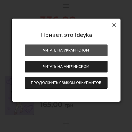
336,00
грн
466,00
грн
Привет, это Ideyka
Экономия:
130,00 грн
ЧИТАТЬ НА УКРАИНСКОМ
ЧИТАТЬ НА АНГЛИЙСКОМ
ПРОДОЛЖИТЬ ЯЗЫКОМ ОККУПАНТОВ
Картина по номерам - L.O.L. Surprise!
Tweens Fancy Gurl
30х40
165,00
грн