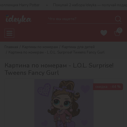
 Harry Potter
Покупай 2 набора Ideyka — получай подарок-сюрп
0
Главная
Картины по номерам
Картины для детей
Картина по номерам - L.O.L. Surprise! Tweens Fancy Gurl
Картина по номерам - L.O.L. Surprise!
Tweens Fancy Gurl
скидка
-44 %