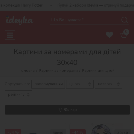
rry Potter!
Купуй 2 набори Ideyka — отримуй подарунок-сюрприз!
0
Картини за номерами для дітей
30х40
Головна
Картини за номерами
Картини для дітей
Сортувати по:
замовчуванням
ціною
назвою
рейтингу
Фільтр
-34 %
-44 %
30х40
30х40