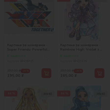
Картина за номерами -
Картина за номерами -
Super Friends: Powerful
Rainbow High. Violet з
together ©Warner Bros.
голограмними стразами
В наявності
В наявності
(AB)
Артикул:
KHO8715
Артикул:
KHO1339
297,00
₴
297,00
₴
-34 %
-44 %
195,00
₴
165,00
₴
-44 %
-44 %
30х40
30х40