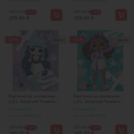
Артикул:
KHO1237
Артикул:
KHO1236
297,00
₴
297,00
₴
-44 %
-44 %
165,00
₴
165,00
₴
-44 %
-44 %
30х40
30х40
Картина за номерами -
Картина за номерами -
L.O.L. Surprise! Tweens
L.O.L. Surprise! Tweens
Skate Dance Aya Cherry
Skate Dance Hoops Cutie
В наявності
В наявності
Артикул:
KHO1213
Артикул:
KHO1211
297,00
₴
297,00
₴
-44 %
-44 %
165,00
₴
165,00
₴