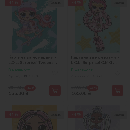
-44 %
-44 %
30х40
30х40
Картина за номерами -
Картина за номерами -
L.O.L. Surprise! Tweens
L.O.L. Surprise! O.M.G.
Skate Dance Ali Dance
Fashion show La Rose
В наявності
В наявності
Артикул:
KHO1207
Артикул:
KHO6271
297,00
₴
297,00
₴
-44 %
-44 %
165,00
₴
165,00
₴
-44 %
-44 %
30х40
30х40