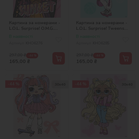
Картина за номерами -
Картина за номерами -
L.O.L. Surprise! O.M.G.
L.O.L. Surprise! Tweens
Sunset
Hoops Cutie
В наявності
В наявності
Артикул:
KHO6276
Артикул:
KHO6285
297,00
₴
297,00
₴
-44 %
-44 %
165,00
₴
165,00
₴
-44 %
-44 %
30х40
30х40