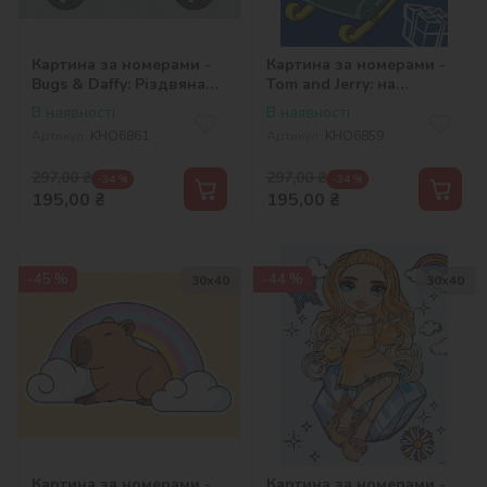
Картина за номерами -
Картина за номерами -
Bugs & Daffy: Різдвяна
Tom and Jerry: на
поїздка ©Warner Bros.
санчатах ©Warner Bros.
В наявності
В наявності
Артикул:
KHO6861
Артикул:
KHO6859
297,00
₴
297,00
₴
-34 %
-34 %
195,00
₴
195,00
₴
-45 %
-44 %
30х40
30х40
Картина за номерами -
Картина за номерами -