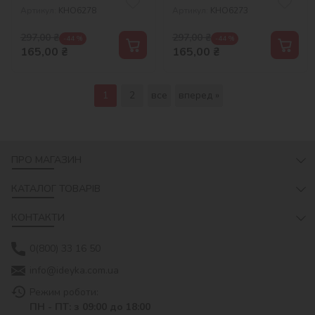
Артикул:
KHO6278
Артикул:
KHO6273
297,00
₴
297,00
₴
-44 %
-44 %
165,00
₴
165,00
₴
1
2
все
вперед »
ПРО МАГАЗИН
КАТАЛОГ ТОВАРІВ
КОНТАКТИ
0(800) 33 16 50
info@ideyka.com.ua
Режим роботи:
ПН - ПТ: з 09:00 до 18:00