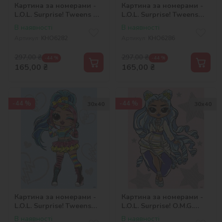
Картина за номерами -
Картина за номерами -
L.O.L. Surprise! Tweens Ali
L.O.L. Surprise! Tweens
Dance
Olivia Flutter
В наявності
В наявності
Артикул:
KHO6282
Артикул:
KHO6286
297,00
₴
297,00
₴
-44 %
-44 %
165,00
₴
165,00
₴
-44 %
-44 %
30х40
30х40
Картина за номерами -
Картина за номерами -
L.O.L. Surprise! Tweens
L.O.L. Surprise! O.M.G.
Emma Emo
Fashion show Missy Frost
В наявності
В наявності