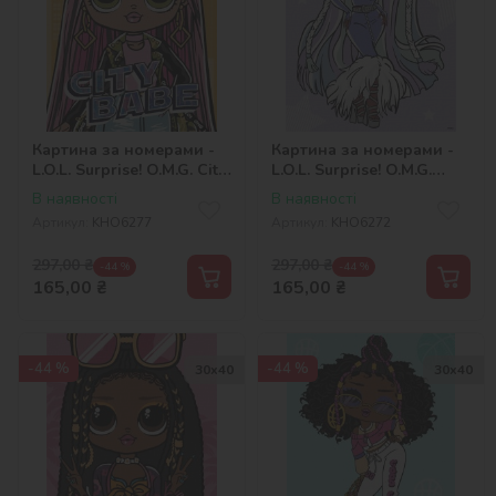
Картина за номерами -
Картина за номерами -
L.O.L. Surprise! O.M.G. City
L.O.L. Surprise! O.M.G.
Babe
Fashion show Lady Braids
В наявності
В наявності
Артикул:
KHO6277
Артикул:
KHO6272
297,00
₴
297,00
₴
-44 %
-44 %
165,00
₴
165,00
₴
-44 %
-44 %
30х40
30х40