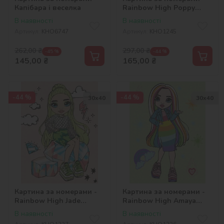
Капібара і веселка
Rainbow High Poppy
Rowan
В наявності
В наявності
Артикул:
KHO6747
Артикул:
KHO1245
262,00
₴
297,00
₴
-45 %
-44 %
145,00
₴
165,00
₴
-44 %
-44 %
30х40
30х40
Картина за номерами -
Картина за номерами -
Rainbow High Jade
Rainbow High Amaya
Hunter
Raine
В наявності
В наявності