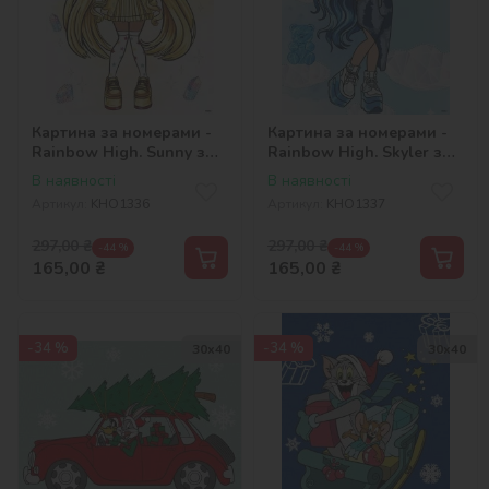
Картина за номерами -
Картина за номерами -
Rainbow High. Sunny з
Rainbow High. Skyler з
голограмними стразами
голограмними стразами
В наявності
В наявності
(AB)
(AB)
Артикул:
KHO1336
Артикул:
KHO1337
297,00
₴
297,00
₴
-44 %
-44 %
165,00
₴
165,00
₴
-34 %
-34 %
30х40
30х40