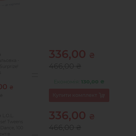
336,00
₴
а
льовка -
466,00
₴
 Surprize!
s
Економія:
130,00 ₴
,00
₴
₴
336,00
₴
 L.O.L.
ise! Tweens
466,00
₴
 Dance, 100
ентів