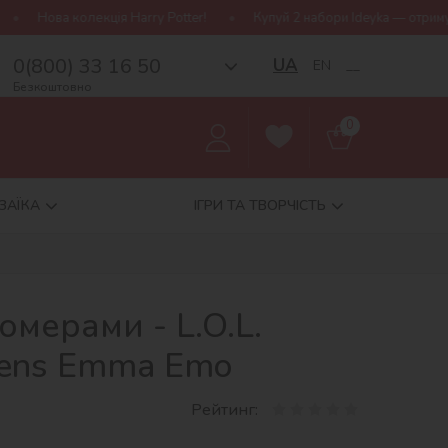
rry Potter!
Купуй 2 набори Ideyka — отримуй подарунок-сюрприз
0(800) 33 16 50
UA
EN
__
Безкоштовно
0
ЗАЇКА
ІГРИ ТА ТВОРЧІСТЬ
омерами - L.O.L.
weens Emma Emo
Рейтинг: