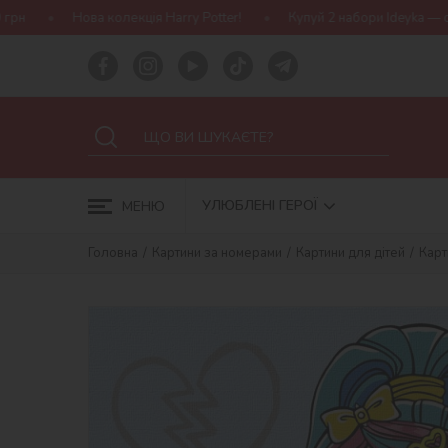
ія Harry Potter!
Купуй 2 набори Ideyka — отримуй подарунок-сю
УЛЮБЛЕНІ ГЕРОЇ
МЕНЮ
Головна
Картини за номерами
Картини для дітей
Карт