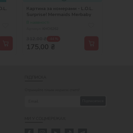
.L.
Картина за номерами - L.O.L.
Surprise! Mermaids Merbaby
В наявності
Артикул:
KHO6262
312,00
₴
-44 %
175,00
₴
ПІДПИСКА
Отримуйте тільки корисні статті!
Підписатися
МИ У СОЦМЕРЕЖАХ: