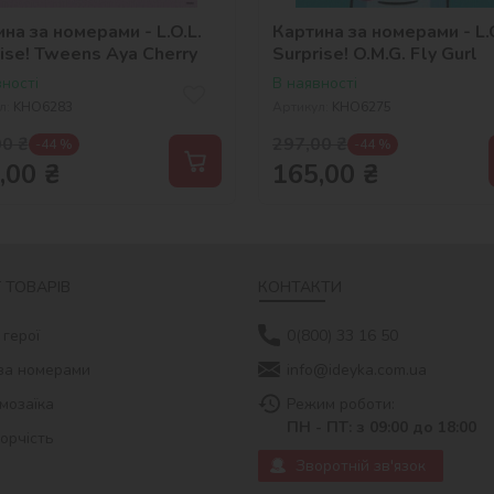
на за номерами - L.O.L.
Картина за номерами - L.O
ise! Tweens Aya Cherry
Surprise! O.M.G. Fly Gurl
ності
В наявності
л:
KHO6283
Артикул:
KHO6275
00
₴
297,00
₴
-44 %
-44 %
,00
₴
165,00
₴
 ТОВАРІВ
КОНТАКТИ
 герої
0(800) 33 16 50
за номерами
info@ideyka.com.ua
мозаїка
Режим роботи:
ПН - ПТ: з 09:00 до 18:00
ворчість
Зворотній зв'язок