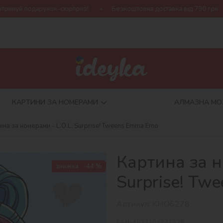
рприз!
Безкоштовна доставка від 790 грн
Нова колекція Ha
КАРТИНИ ЗА НОМЕРАМИ
АЛМАЗНА МО
ина за номерами - L.O.L. Surprise! Tweens Emma Emo
Картина за н
знижка
-44 %
Surprise! T
Артикул:
KHO6278
EAN:
4823104371328