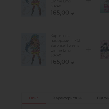
Emma Emo
30х40
165,00
₴
Картина за
номерами - L.O.L.
Surprise! Tweens
Emma Emo
30х40
165,00
₴
Опис
Характеристики
Відгу