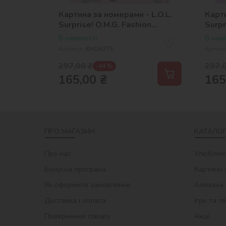
Картина за номерами - L.O.L.
Карти
Surprise! O.M.G. Fashion
Surpr
show Missy Frost
В наявності
В наяв
Артикул:
KHO6273
Артику
297,00
₴
297,
-44 %
165,00
₴
165
ПРО МАГАЗИН
КАТАЛОГ
Про нас
Улюблені
Бонусна програма
Картини 
Як оформити замовлення
Алмазна 
Доставка і оплата
Ігри та т
Повернення товару
Акції