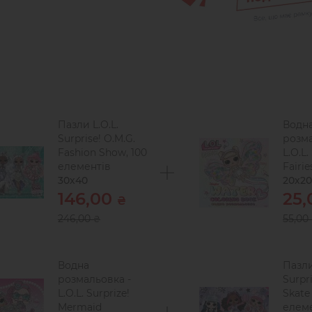
Пазли L.O.L.
Водн
Surprise! O.M.G.
розма
Fashion Show, 100
L.O.L.
елементів
Fairie
30х40
20х20
146,00
25
₴
246,00
55,00
₴
Водна
Пазли
розмальовка -
Surpr
L.O.L. Surprize!
Skate
Mermaid
елем