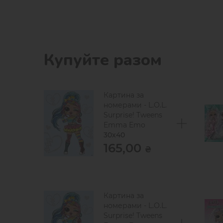
Купуйте разом
Картина за
номерами - L.O.L.
Surprise! Tweens
Emma Emo
30х40
165,00
₴
Картина за
номерами - L.O.L.
Surprise! Tweens