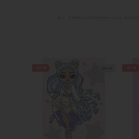
Картина за номерами - L.O.L. Surprise!
-44 %
-44 %
30х40