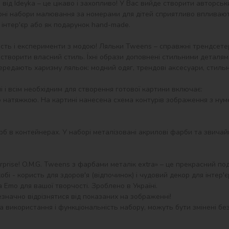
ід Ideyka – це цікаво і захопливо! У Вас вийде створити авторськ
ні набори малювання за номерами для дітей сприятливо впливають
інтер'єр або як подарунок hand-made.

тивність і експерименти з модою! Ляльки Tweens – справжні трендсе
 створити власний стиль. Їхні образи доповнені стильними деталя
передають харизму ляльок: модний одяг, трендові аксесуари, стильн
 і всім необхідним для створення готової картини включає:

ю натяжкою. На картині нанесена схема контурів зображення з нум
 в контейнерах. У наборі металізовані акрилові фарби та звичайні 
rprise! O.M.G. Tweens з фарбами металік extra» – це прекрасний по
і - користь для здоров'я (відпочинок) і чудовий декор для інтер'єр
 Emo для вашої творчості. Зроблено в Україні.

значно відрізнятися від показаних на зображенні!

 використання і функціональність набору, можуть бути змінені без