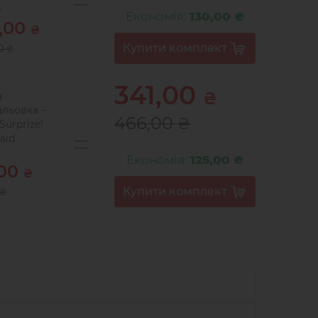
0
Економія:
130,00 ₴
6,00
₴
00
₴
341,00
₴
а
льовка -
466,00
₴
 Surprize!
aid
Економія:
125,00 ₴
,00
₴
₴