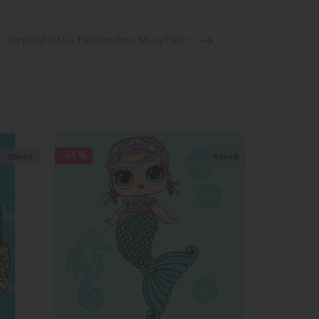
. Surprise! O.M.G. Fashion show Missy Frost
-44 %
30х40
40х40