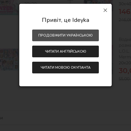
20х20
30х4
25,00
14
₴
Привіт, це Ideyka
55,00
246,
₴
ПРОДОВЖИТИ УКРАЇНСЬКОЮ
Пазли L.O.L.
Водн
Surprise! Tweens
розма
Collection, 100
L.O.L.
ЧИТАТИ АНГЛІЙСЬКОЮ
елементів
Merm
30х40
20х20
ЧИТАТИ МОВОЮ ОКУПАНТА
146,00
30
₴
246,00
55,00
₴
ки