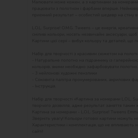
Малювати може кожен, а з картинами за номерами в
працювати з полотном і фарбами вперше. Неймовір
приємний результат – особистий шедевр на стіну в 
L.O.L. Surprise! O.M.G. Tweens – це енергія, креа
сміливі кольори, носять незвичайні аксесуари, щоб
Картини цієї серії – вибух кольору та деталей, що 
Набір для творчості з красивим сюжетом на полотні
- Натуральне полотно на підрамнику із галерейно
кольорів, якими необхідно зафарбовувати полотно.

- 3 нейлонові художні пензлики

- Соковита палітра пронумерованих, акрилових фарб
- Інструкція.

Набір для творчості «Картина за номерами L.O.L. Su
творчого дозвілля, адже результат заняття таким хоб
Картина за номерами - L.O.L. Surprise! Tweens Emma
Зверніть увагу! Кольори готової картини можуть не
Характеристики і комплектація, що не впливають на
сайті!