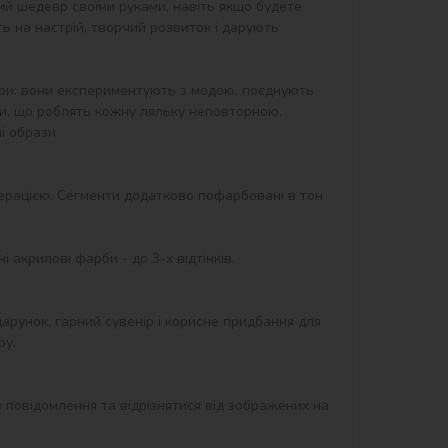
ий шедевр своїми руками, навіть якщо будете 
 на настрій, творчий розвиток і дарують 
тери: вони експериментують з модою, поєднують 
ми, що роблять кожну ляльку неповторною.

і образи

ерацією. Сегменти додатково пофарбовані в тон 
акрилові фарби - до 3-х відтінків.

дарунок, гарний сувенір і корисне придбання для 
у.

 повідомлення та відрізнятися від зображених на 