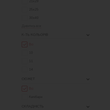
21x29
25х25
30х40
Дивитись все
К-ТЬ КОЛЬОРIВ
Всі
10
11
14
СЮЖЕТ
Всі
Капібари
СКЛАДНІСТЬ