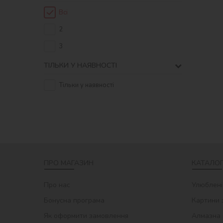
Всі
2
3
ТІЛЬКИ У НАЯВНОСТІ
Тільки у наявності
ПРО МАГАЗИН
КАТАЛОГ
Про нас
Улюблені
Бонусна програма
Картини 
Як оформити замовлення
Алмазна 