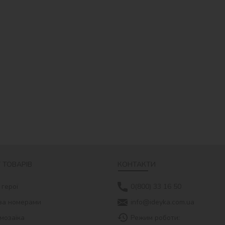
 ТОВАРІВ
КОНТАКТИ
 герої
0(800) 33 16 50
за номерами
info@ideyka.com.ua
мозаїка
Режим роботи: