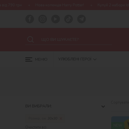
Нова колекція Harry Potter!
Купуй 2 набори Ideyka — отриму
УЛЮБЛЕНІ ГЕРОЇ
МЕНЮ
Сортувати
ВИ ВИБРАЛИ:
Розмір, см:
30х30
NEW
Очистити всі