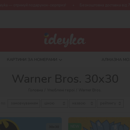
й подарунок-сюрприз!
Безкоштовна доставка від 790 грн
Н
КАРТИНИ ЗА НОМЕРАМИ
АЛМАЗНА МО
Warner Bros. 30х30
Головна
Улюблені герої
Warner Bros.
 по:
замовчуванням
ціною
назвою
рейтингу
NEW
30х30