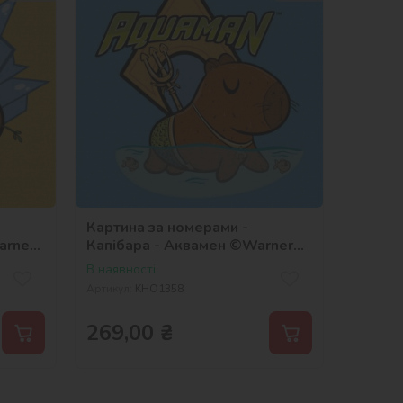
Картина за номерами -
arner
Капібара - Аквамен ©Warner
Bros.
В наявності
Артикул:
KHO1358
269,00
₴