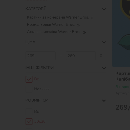
КАТЕГОРІЇ
Картини за номерами Warner Bros.
Розмальовки Warner Bros.
Алмазна мозаїка Warner Bros.
ЦІНА
-
₴
ІНШІ ФІЛЬТРИ
Карти
Капіб
Всі
Bros.
В наявн
Новинки
Артикул
РОЗМІР, СМ
269,
Всі
30х30