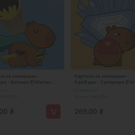
на за номерами -
Картина за номерами -
ара - Бетмен ©Warner
Капібара - Супермен ©W
Bros.
ості
В наявності
:
KHO1357
Артикул:
KHO1356
00
₴
269,00
₴