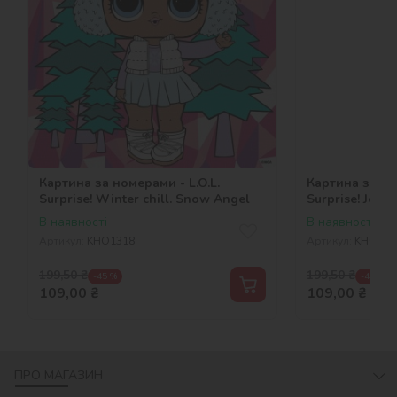
Картина за номерами - L.O.L.
Картина за ном
Surprise! Winter chill. Snow Angel
Surprise! Jolly 
В наявності
В наявності
Артикул:
KHO1318
Артикул:
KHO132
199,50
₴
199,50
₴
-45 %
-45 %
109,00
₴
109,00
₴
ПРО МАГАЗИН