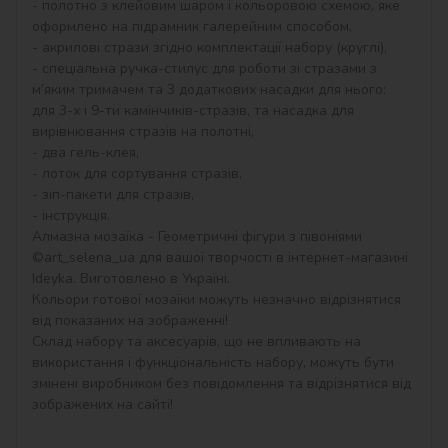
- полотно з клейовим шаром і кольоровою схемою, яке 
оформлено на підрамник галерейним способом,

- акрилові стрази згідно комплектації набору (круглі),

- спеціальна ручка-стилус для роботи зі стразами з 
м’яким тримачем та 3 додаткових насадки для нього: 
для 3-х і 9-ти камінчиків-стразів, та насадка для 
вирівнювання стразів на полотні,

- два гель-клея,

- лоток для сортування стразів,

- зіп-пакети для стразів,

- інструкція.

Алмазна мозаїка - Геометричні фігури з півоніями 
©art_selena_ua для вашої творчості в інтернет-магазині 
Ideyka. Виготовлено в Україні.

Кольори готової мозаїки можуть незначно відрізнятися 
від показаних на зображенні!

Склад набору та аксесуарів, що не впливають на 
використання і функціональність набору, можуть бути 
змінені виробником без повідомлення та відрізнятися від 
зображених на сайті!