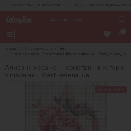
олекція Harry Potter!
Купуй 2 набори Ideyka — отримуй подаруно
0
Головна
Алмазна мозаїка
Квіти
Алмазна мозаїка - Геометричні фігури з півоніями ©art_selena_ua
Алмазна мозаїка - Геометричні фігури
з півоніями ©art_selena_ua
знижка
-30 %