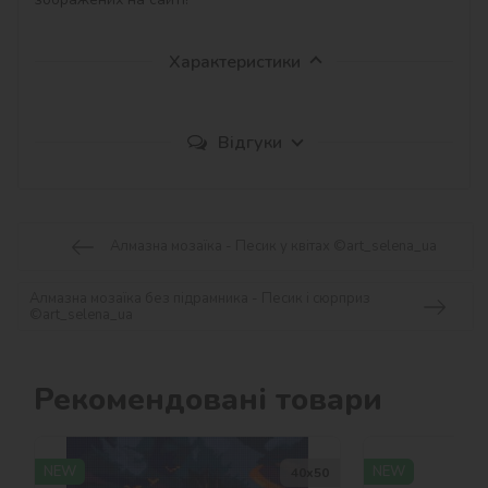
Характеристики
Відгуки
Алмазна мозаїка - Песик у квітах ©art_selena_ua
Алмазна мозаїка без підрамника - Песик і сюрприз
©art_selena_ua
Рекомендовані товари
NEW
NEW
40х50