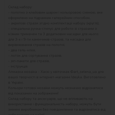
Склад набору:

- полотно з клейовим шаром і кольоровою схемою, яке 
оформлено на підрамник галерейним способом,

- акрилові стрази згідно комплектації набору (круглі),

- спеціальна ручка-стилус для роботи зі стразами з 
м’яким тримачем та 3 додаткових насадки для нього: 
для 3-х і 9-ти камінчиків-стразів, та насадка для 
вирівнювання стразів на полотні,

- два гель-клея,

- лоток для сортування стразів,

- зіп-пакети для стразів,

- інструкція.

Алмазна мозаїка - Хаскі у квіточках ©art_selena_ua для 
вашої творчості в інтернет-магазині Ideyka. Виготовлено 
в Україні.

Кольори готової мозаїки можуть незначно відрізнятися 
від показаних на зображенні!

Склад набору та аксесуарів, що не впливають на 
використання і функціональність набору, можуть бути 
змінені виробником без повідомлення та відрізнятися від 
зображених на сайті!