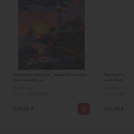
Алмазна мозаїка - Маяк біля моря
Картина за но
©art_selena_ua
кулі ©art_sel
В наявності
В наявності
Артикул:
AMO20195
Артикул:
KHO526
515,00
₴
327,00
₴