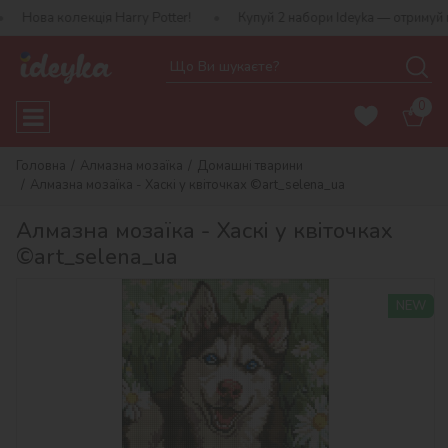
кція Harry Potter!
Купуй 2 набори Ideyka — отримуй подарунок-с
0
Головна
Алмазна мозаїка
Домашні тварини
Алмазна мозаїка - Хаскі у квіточках ©art_selena_ua
Алмазна мозаїка - Хаскі у квіточках
©art_selena_ua
NEW