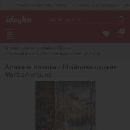
 колекція Harry Potter!
Купуй 2 набори Ideyka — отримуй подару
0
Головна
Алмазна мозаїка
Пейзаж
Алмазна мозаїка - Мрійливе цуценя ©art_selena_ua
Алмазна мозаїка - Мрійливе цуценя
©art_selena_ua