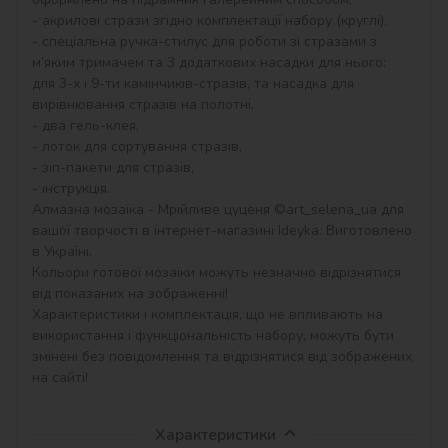
- акрилові стрази згідно комплектації набору (круглі),

- спеціальна ручка-стилус для роботи зі стразами з 
м’яким тримачем та 3 додаткових насадки для нього: 
для 3-х і 9-ти камінчиків-стразів, та насадка для 
вирівнювання стразів на полотні,

- два гель-клея,

- лоток для сортування стразів,

- зіп-пакети для стразів,

- інструкція.

Алмазна мозаїка - Мрійливе цуценя ©art_selena_ua для 
вашої творчості в інтернет-магазині Ideyka. Виготовлено 
в Україні.

Кольори готової мозаїки можуть незначно відрізнятися 
від показаних на зображенні!

Характеристики і комплектація, що не впливають на 
використання і функціональність набору, можуть бути 
змінені без повідомлення та відрізнятися від зображених 
на сайті!
Характеристики