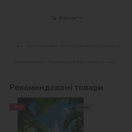
Відгуки
Алмазна мозаїка - Мальви біля хати ©art_selena_ua
Алмазна мозаїка - Квітуча дорога ©art_selena_ua
Рекомендовані товари
-25 %
40х50