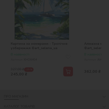
Картина за номерами - Тропічне
Алмазна мозаї
узбережжя ©art_selena_ua
©art_selena_u
В наявності
В наявності
Артикул:
KHO6404
Артикул:
AMO83
327,00
₴
-25 %
362,00
₴
245,00
₴
ПРО МАГАЗИН
КАТАЛОГ ТОВАРІВ