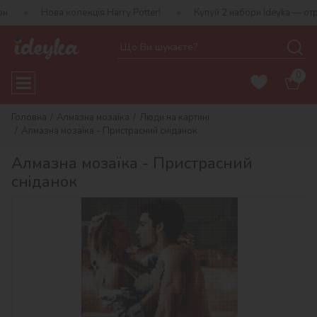
ва колекція Harry Potter!
Купуй 2 набори Ideyka — отримуй подар
0
Головна
Алмазна мозаїка
Люди на картині
Алмазна мозаїка - Пристрасний сніданок
Алмазна мозаїка - Пристрасний
сніданок