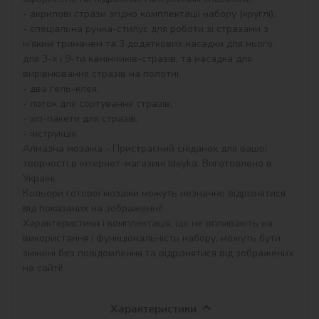
- акрилові стрази згідно комплектації набору (круглі),

- спеціальна ручка-стилус для роботи зі стразами з 
м’яким тримачем та 3 додаткових насадки для нього: 
для 3-х і 9-ти камінчиків-стразів, та насадка для 
вирівнювання стразів на полотні,

- два гель-клея,

- лоток для сортування стразів,

- зіп-пакети для стразів,

- інструкція.

Алмазна мозаїка - Пристрасний сніданок для вашої 
творчості в інтернет-магазині Ideyka. Виготовлено в 
Україні.

Кольори готової мозаїки можуть незначно відрізнятися 
від показаних на зображенні!

Характеристики і комплектація, що не впливають на 
використання і функціональність набору, можуть бути 
змінені без повідомлення та відрізнятися від зображених 
на сайті!
Характеристики