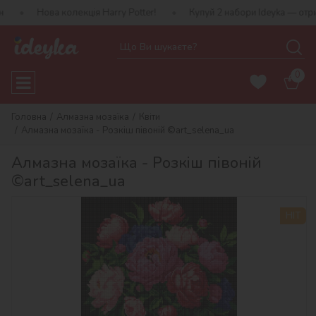
ва колекція Harry Potter!
Купуй 2 набори Ideyka — отримуй подар
0
Головна
Алмазна мозаїка
Квіти
Алмазна мозаїка - Розкіш півоній ©art_selena_ua
Алмазна мозаїка - Розкіш півоній
©art_selena_ua
HIT