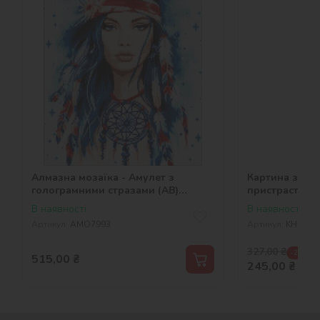
Алмазна мозаїка - Амулет з
Картина за но
голограмними стразами (AB)
пристрасті
©art_selena_ua
В наявності
В наявності
Артикул:
AMO7993
Артикул:
KHO851
327,00
₴
-25 %
515,00
₴
245,00
₴