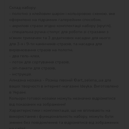
Склад набору:

- полотно з клейовим шаром і кольоровою схемою, яке 
оформлено на підрамник галерейним способом,

- акрилові стрази згідно комплектації набору (круглі),

- спеціальна ручка-стилус для роботи зі стразами з 
м’яким тримачем та 3 додаткових насадки для нього: 
для 3-х і 9-ти камінчиків-стразів, та насадка для 
вирівнювання стразів на полотні,

- два гель-клея,

- лоток для сортування стразів,

- зіп-пакети для стразів,

- інструкція.

Алмазна мозаїка - Розкіш півоній ©art_selena_ua для 
вашої творчості в інтернет-магазині Ideyka. Виготовлено 
в Україні.

Кольори готової мозаїки можуть незначно відрізнятися 
від показаних на зображенні!

Характеристики і комплектація, що не впливають на 
використання і функціональність набору, можуть бути 
змінені без повідомлення та відрізнятися від зображених 
на сайті!