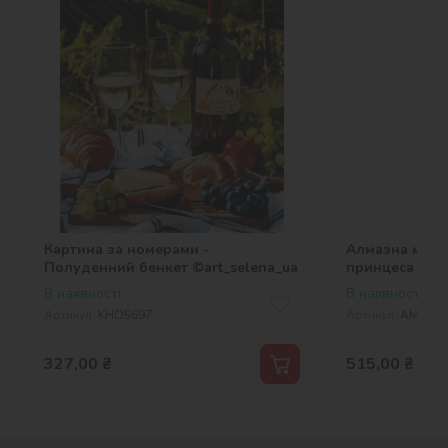
Картина за номерами -
Алмазна мозаї
Полуденний бенкет ©art_selena_ua
принцеса ©art
В наявності
В наявності
Артикул:
KHO5697
Артикул:
AMO80
327,00
₴
515,00
₴