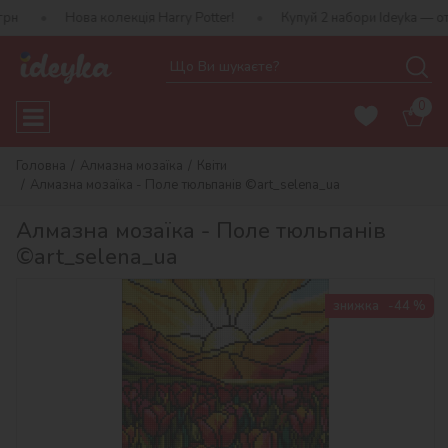
ова колекція Harry Potter!
Купуй 2 набори Ideyka — отримуй пода
0
Головна
Алмазна мозаїка
Квіти
Алмазна мозаїка - Поле тюльпанів ©art_selena_ua
Алмазна мозаїка - Поле тюльпанів
©art_selena_ua
знижка
-44 %