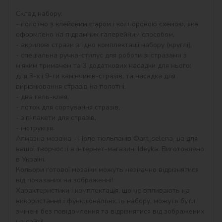
Склад набору:

- полотно з клейовим шаром і кольоровою схемою, яке 
оформлено на підрамник галерейним способом,

- акрилові стрази згідно комплектації набору (круглі),

- спеціальна ручка-стилус для роботи зі стразами з 
м’яким тримачем та 3 додаткових насадки для нього: 
для 3-х і 9-ти камінчиків-стразів, та насадка для 
вирівнювання стразів на полотні,

- два гель-клея,

- лоток для сортування стразів,

- зіп-пакети для стразів,

- інструкція.

Алмазна мозаїка - Поле тюльпанів ©art_selena_ua для 
вашої творчості в інтернет-магазині Ideyka. Виготовлено 
в Україні.

Кольори готової мозаїки можуть незначно відрізнятися 
від показаних на зображенні!

Характеристики і комплектація, що не впливають на 
використання і функціональність набору, можуть бути 
змінені без повідомлення та відрізнятися від зображених 
на сайті!