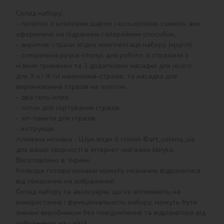
Склад набору:

- полотно з клейовим шаром і кольоровою схемою, яке 
оформлено на підрамник галерейним способом,

- акрилові стрази згідно комплектації набору (круглі),

- спеціальна ручка-стилус для роботи зі стразами з 
м’яким тримачем та 3 додаткових насадки для нього: 
для 3-х і 9-ти камінчиків-стразів, та насадка для 
вирівнювання стразів на полотні,

- два гель-клея,

- лоток для сортування стразів,

- зіп-пакети для стразів,

- інструкція.

Алмазна мозаїка - Шум води й спокій ©art_selena_ua 
для вашої творчості в інтернет-магазині Ideyka. 
Виготовлено в Україні.

Кольори готової мозаїки можуть незначно відрізнятися 
від показаних на зображенні!

Склад набору та аксесуарів, що не впливають на 
використання і функціональність набору, можуть бути 
змінені виробником без повідомлення та відрізнятися від 
зображених на сайті!