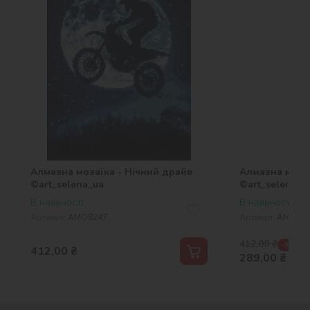
Алмазна мозаїка - Нічний драйв
Алмазна мозаї
©art_selena_ua
©art_selena_u
В наявності
В наявності
Артикул:
AMO8247
Артикул:
AMO82
412,00
₴
-30 %
412,00
₴
289,00
₴