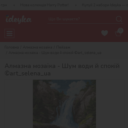
Нова колекція Harry Potter!
Купуй 2 набори Ideyka — отримуй под
0
Головна
Алмазна мозаїка
Пейзаж
Алмазна мозаїка - Шум води й спокій ©art_selena_ua
Алмазна мозаїка - Шум води й спокій
©art_selena_ua