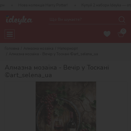
ва колекція Harry Potter!
Купуй 2 набори Ideyka — отримуй пода
0
Головна
Алмазна мозаїка
Натюрморт
Алмазна мозаїка - Вечір у Тоскані ©art_selena_ua
Алмазна мозаїка - Вечір у Тоскані
©art_selena_ua