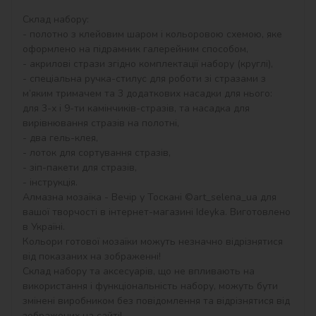
Склад набору:

- полотно з клейовим шаром і кольоровою схемою, яке 
оформлено на підрамник галерейним способом,

- акрилові стрази згідно комплектації набору (круглі),

- спеціальна ручка-стилус для роботи зі стразами з 
м’яким тримачем та 3 додаткових насадки для нього: 
для 3-х і 9-ти камінчиків-стразів, та насадка для 
вирівнювання стразів на полотні,

- два гель-клея,

- лоток для сортування стразів,

- зіп-пакети для стразів,

- інструкція.

Алмазна мозаїка - Вечір у Тоскані ©art_selena_ua для 
вашої творчості в інтернет-магазині Ideyka. Виготовлено 
в Україні.

Кольори готової мозаїки можуть незначно відрізнятися 
від показаних на зображенні!

Склад набору та аксесуарів, що не впливають на 
використання і функціональність набору, можуть бути 
змінені виробником без повідомлення та відрізнятися від 
зображених на сайті!