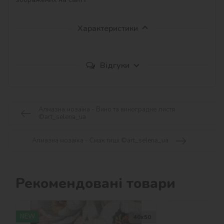
Характеристики
Відгуки
Алмазна мозаїка - Вино та виноградне листя
©art_selena_ua
Алмазна мозаїка - Смак тиші ©art_selena_ua
Рекомендовані товари
NEW
40х50