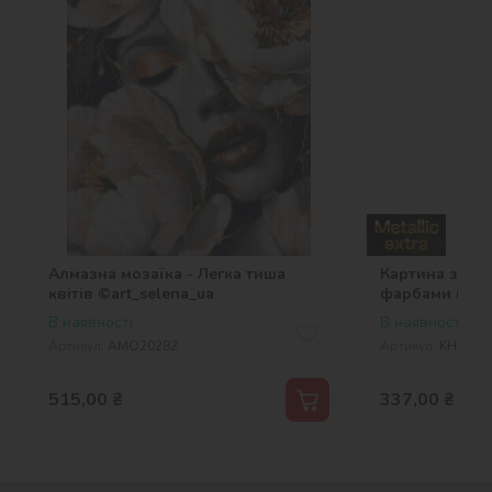
Алмазна мозаїка - Легка тиша
Картина за но
квітів ©art_selena_ua
фарбами метал
©art_selena_u
В наявності
В наявності
Артикул:
AMO20282
Артикул:
KHO522
515,00
₴
337,00
₴