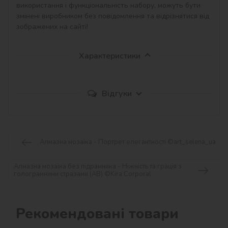
використання і функціональність набору, можуть бути 
змінені виробником без повідомлення та відрізнятися від 
зображених на сайті!
Характеристики
Відгуки
Алмазна мозаїка - Портрет елегантності ©art_selena_ua
Алмазна мозаїка без підрамника - Ніжність та грація з
голограмними стразами (AB) ©Kira Corporal
Рекомендовані товари