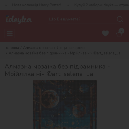
колекція Harry Potter!
Купуй 2 набори Ideyka — отримуй подарун
0
Головна
Алмазна мозаїка
Люди на картині
Алмазна мозаїка без підрамника - Мрійлива ніч ©art_selena_ua
Алмазна мозаїка без підрамника -
Мрійлива ніч ©art_selena_ua