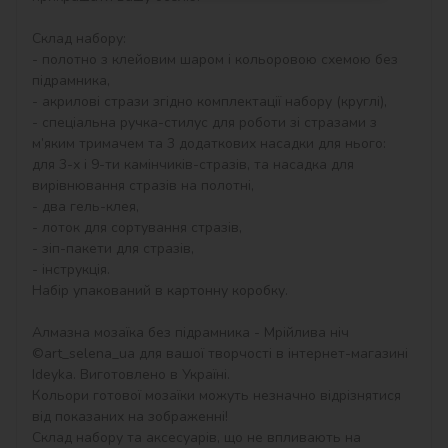
Склад набору:

- полотно з клейовим шаром і кольоровою схемою без 
підрамника,

- акрилові стрази згідно комплектації набору (круглі),

- спеціальна ручка-стилус для роботи зі стразами з 
м’яким тримачем та 3 додаткових насадки для нього: 
для 3-х і 9-ти камінчиків-стразів, та насадка для 
вирівнювання стразів на полотні,

- два гель-клея,

- лоток для сортування стразів,

- зіп-пакети для стразів,

- інструкція.

Набір упакований в картонну коробку.

Алмазна мозаїка без підрамника - Мрійлива ніч 
©art_selena_ua для вашої творчості в інтернет-магазині 
Ideyka. Виготовлено в Україні.

Кольори готової мозаїки можуть незначно відрізнятися 
від показаних на зображенні!

Склад набору та аксесуарів, що не впливають на 