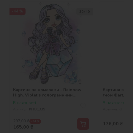
-44 %
30х40
Картина за номерами - Rainbow
Картина за н
High. Violet з голограмними
гном ©art_sel
стразами (AB)
В наявності
В наявності
Артикул:
KHO1339
Артикул:
KHO117
297,00
₴
-44 %
176,00
₴
165,00
₴