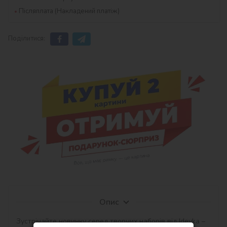
Післяплата (Накладений платіж)
Поділитися:
Опис
Зустрічайте новинку серед творчих наборів від Ideyka – 