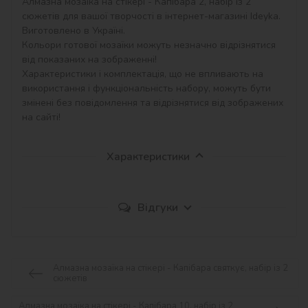
Алмазна мозаїка на стікері - Капібара 2, набір із 2 
сюжетів для вашої творчості в інтернет-магазині Ideyka. 
Виготовлено в Україні.

Кольори готової мозаїки можуть незначно відрізнятися 
від показаних на зображенні!

Характеристики і комплектація, що не впливають на 
використання і функціональність набору, можуть бути 
змінені без повідомлення та відрізнятися від зображених 
на сайті!
Характеристики
Відгуки
Алмазна мозаїка на стікері - Капібара святкує, набір із 2
сюжетів
Алмазна мозаїка на стікері - Капібара 10, набір із 2