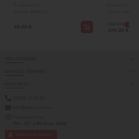
В наявності
В наявності
Артикул:
AMS1172
Артикул:
AMO81
362,00
₴
-45 %
99,00
₴
199,00
₴
ПРО МАГАЗИН
КАТАЛОГ ТОВАРІВ
КОНТАКТИ
0(800) 33 16 50
info@ideyka.com.ua
Режим роботи:
ПН - ПТ: з 09:00 до 18:00
Зворотній зв'язок