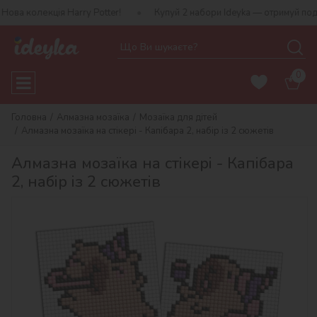
олекція Harry Potter!
Купуй 2 набори Ideyka — отримуй подаруно
0
Головна
Алмазна мозаїка
Мозаїка для дітей
Алмазна мозаїка на стікері - Капібара 2, набір із 2 сюжетів
Алмазна мозаїка на стікері - Капібара
2, набір із 2 сюжетів