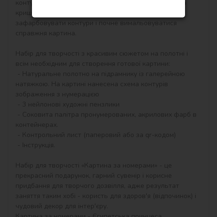
контурам, які відповідають кольору фарби (номер на 
кришечці контейнера), досить буде акуратно 
зафарбовувати контури і почне вимальовуватися 
справжня картина.

Набір для творчості з красивим сюжетом на полотні і 
всім необхідним для створення готової картини:

 - Натуральне полотно на підрамнику із галерейною 
натяжкою. На картині нанесена схема контурів 
зображення з нумерацією

 - 3 нейлонові художні пензлики

 - Соковита палітра пронумерованих, акрилових фарб в 
контейнерах.

 - Контрольний лист (паперовий або за qr-кодом)

 - Інструкція.

Набір для творчості «Картина за номерами» - це 
прекрасний подарунок, гарний сувенір і корисне 
придбання для творчого дозвілля, адже результат 
заняття таким хобі - користь для здоров'я (відпочинок) і 
чудовий декор для інтер'єру.

Картина за номерами - Єгипетська принцеса 