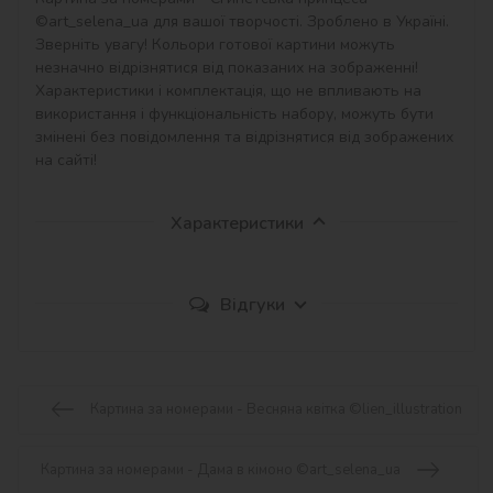
©art_selena_ua для вашої творчості. Зроблено в Україні.

Зверніть увагу! Кольори готової картини можуть 
незначно відрізнятися від показаних на зображенні!

Характеристики і комплектація, що не впливають на 
використання і функціональність набору, можуть бути 
змінені без повідомлення та відрізнятися від зображених 
на сайті!
Характеристики
Відгуки
Картина за номерами - Весняна квітка ©lien_illustration
Картина за номерами - Дама в кімоно ©art_selena_ua