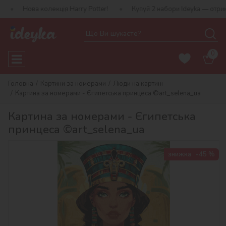
колекція Harry Potter!
Купуй 2 набори Ideyka — отримуй подарун
0
Головна
Картини за номерами
Люди на картині
Картина за номерами - Єгипетська принцеса ©art_selena_ua
Картина за номерами - Єгипетська
принцеса ©art_selena_ua
знижка
-45 %