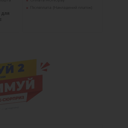
рпошта
Оплата MONOpay
Післяплата (Накладений платіж)
для 
 