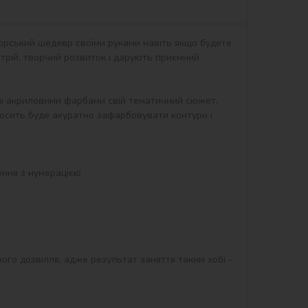
орський шедевр своїми руками навіть якщо будете 
рій, творчий розвиток і дарують приємний 
ні акриловими фарбами свій тематичний сюжет. 
осить буде акуратно зафарбовувати контури і 
ого дозвілля, адже результат заняття таким хобі - 