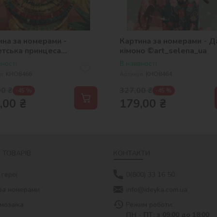
ина за номерами -
Картина за номерами - Д
етська принцеса
кімоно ©art_selena_ua
_selena_ua
ності
В наявності
л:
KHO8466
Артикул:
KHO8464
00
₴
327,00
₴
-45 %
-45 %
,00
₴
179,00
₴
 ТОВАРІВ
КОНТАКТИ
 герої
0(800) 33 16 50
за номерами
info@ideyka.com.ua
мозаїка
Режим роботи:
ПН - ПТ: з 09:00 до 18:00