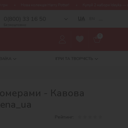
колекція Harry Potter!
Купуй 2 набори Ideyka — отримуй подарун
0(800) 33 16 50
UA
EN
__
Безкоштовно
0
ЗАЇКА
ІГРИ ТА ТВОРЧІСТЬ
номерами - Кавова
lena_ua
Рейтинг: