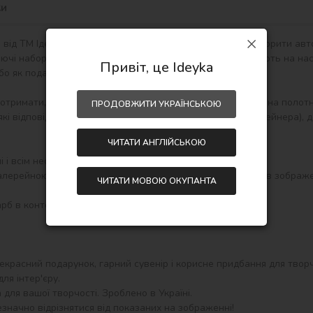
ки
ід ТМ Ідейка - це цікаво і захоплююче! У Вас вийде створити авт
ючі набори малювання за номерами сприятливо впливають на наст
Привіт, це Ideyka
або як подарунок hand-made.

 отримати, розпакувати і відразу можна починати писати на полот
ПРОДОВЖИТИ УКРАЇНСЬКОЮ
кі відповідають кольору фарби (номер на кришечці контейнера), д
ЧИТАТИ АНГЛІЙСЬКОЮ
і всім необхідним для створення готової картини:

ЧИТАТИ МОВОЮ ОКУПАНТА
екрасний подарунок, гарний сувенір і корисне придбання для творч
я інтер'єру.

ля вашої творчості. Зроблено в Україні.

значно відрізнятися від показаних на зображенні!
