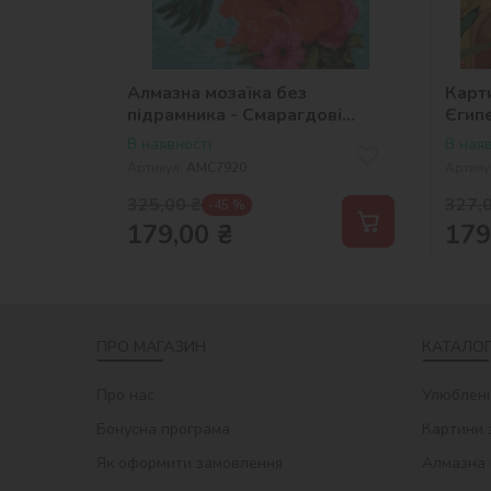
Алмазна мозаїка без
Карт
підрамника - Смарагдові
Єгип
колібрі ©art_selena_ua
©art
В наявності
В наяв
Артикул:
AMC7920
Артику
325,00
₴
327,
-45 %
179,00
₴
179
ПРО МАГАЗИН
КАТАЛОГ
Про нас
Улюблені
Бонусна програма
Картини 
Як оформити замовлення
Алмазна 