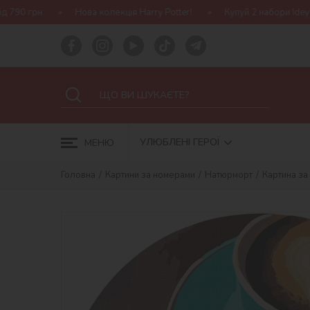
Нова колекція Harry Potter!
Купуй 2 набори Ideyka — отримуй по
УЛЮБЛЕНІ ГЕРОЇ
МЕНЮ
Головна
Картини за номерами
Натюрморт
Картина за