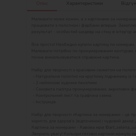
Опис
Характеристики
Відгу
Малювати може кожен, а з картинами за номерами в
працювати з полотном і фарбами вперше. Захоплю
результат - особистий шедевр на стіну в інтер'єр 
Все просто! Необхідно купити картину по номерам,
Малювати потрібно по пронумерованим контурам, я
почне вимальовуватися справжня картина.

Набір для творчості з красивим сюжетом на полотні 
 - Натуральне полотно на круглому підрамнику із галерейною натяжкою. На картині нанесена схема контурів зображення з нумерацією

 - 2 нейлонові художні пензлики

 - Соковита палітра пронумерованих, акрилових фарб в контейнерах

 - Контрольний лист та графічна схема.

 - Інструкція.

Набір для творчості «Картина за номерами» - це пр
користь для здоров'я (відпочинок) і чудовий декор дл
Картина за номерами - Кавова мрія ©art_selena_ua д
Зверніть увагу! Кольори готової картини можуть не