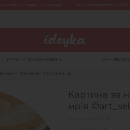
дарунок-сюрприз!
Безкоштовна доставка від 790 грн
Нова 
КАРТИНИ ЗА НОМЕРАМИ
АЛМАЗНА МО
 номерами - Кавова мрія ©art_selena_ua
Картина за 
мрія ©art_se
Артикул:
KHO-R1033
EAN:
4823104356486