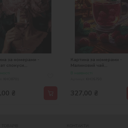
ина за номерами -
Картина за номерами -
ат спокуси
Малиновий чай
_selena_ua
©art_selena_ua
ності
В наявності
л:
KHO8701
Артикул:
KHO5750
,00
₴
327,00
₴
 ТОВАРІВ
КОНТАКТИ