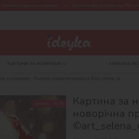
юрприз!
Безкоштовна доставка від 790 грн
Нова колекція H
КАРТИНИ ЗА НОМЕРАМИ
АЛМАЗНА МО
ина за номерами - Кошеня і новорічна прикраса ©art_selena_ua
Картина за 
знижка
-35 %
новорічна п
©art_selena_