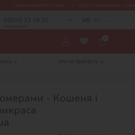
arry Potter!
Купуй 2 набори Ideyka — отримуй подарунок-сюрпри
0(800) 33 16 50
UA
EN
__
Безкоштовно
0
ЗАЇКА
ІГРИ ТА ТВОРЧІСТЬ
номерами - Кошеня і
рикраса
ua