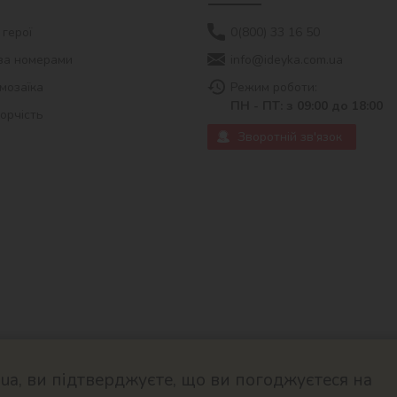
 герої
0(800) 33 16 50
за номерами
info@ideyka.com.ua
мозаїка
Режим роботи:
ПН - ПТ: з 09:00 до 18:00
ворчість
Зворотній зв'язок
a, ви підтверджуєте, що ви погоджуєтеся на
© 2026
Розроблено в ok-cms.c