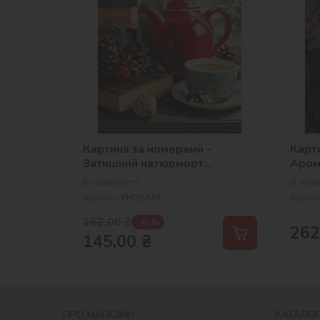
Картина за номерами -
Карт
Затишний натюрморт
Аром
©art_selena_ua
©art
В наявності
В наяв
Артикул:
KHO5749
Артику
262,00
₴
-45 %
262
145,00
₴
ПРО МАГАЗИН
КАТАЛОГ