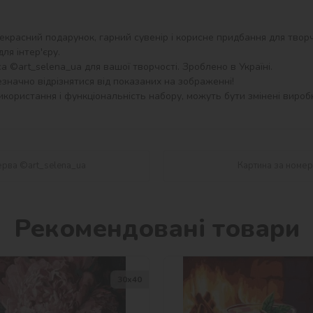
екрасний подарунок, гарний сувенір і корисне придбання для творч
я інтер'єру.

 ©art_selena_ua для вашої творчості. Зроблено в Україні.

значно відрізнятися від показаних на зображенні!

користання і функціональність набору, можуть бути змінені виробн
ерва ©art_selena_ua
Картина за номер
Рекомендовані товари
30х40