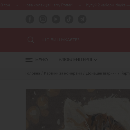
кція Harry Potter!
Купуй 2 набори Ideyka — отримуй подарунок-с
УЛЮБЛЕНІ ГЕРОЇ
МЕНЮ
Головна
Картини за номерами
Домашні тварини
Карт