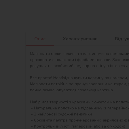
Опис
Характеристики
Відгу
Малювати може кожен, а з картинами за номерами в
працювати з полотном і фарбами вперше. Захоплю
результат - особистий шедевр на стіну в інтер'єр 
Все просто! Необхідно купити картину по номерам,
Малювати потрібно по пронумерованим контурам, я
почне вимальовуватися справжня картина.

Набір для творчості з красивим сюжетом на полотні 
 - Натуральне полотно на підрамнику із галерейною натяжкою. На картині нанесена схема контурів зображення з нумерацією

 - 2 нейлонові художні пензлики

 - Соковита палітра пронумерованих, акрилових фарб в контейнерах.

 - Контрольний лист (паперовий або за qr-кодом)
