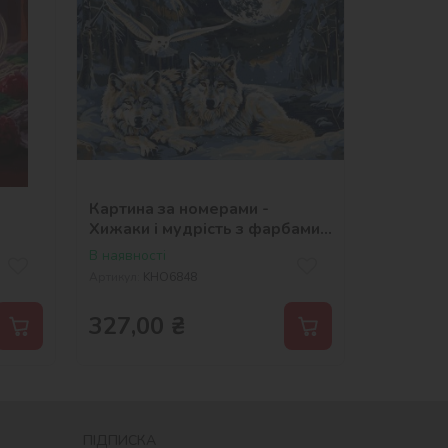
Картина за номерами -
Хижаки і мудрість з фарбами
металік ©art_selena_ua
В наявності
Артикул:
KHO6848
327,00
₴
ПІДПИСКА