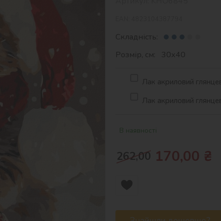
Артикул:
KHO6845
EAN:
4823104387794
Складність:
Розмір, см: 30х40
Лак акриловий глянцев
Лак акриловий глянцев
В наявності
170,00
₴
262,00
Знайшли дешевше?