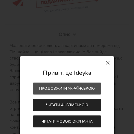
Опис
Малювати може кожен, а з картинами за номерами від 
ТМ Ідейка - це цікаво і захоплююче! У Вас вийде 
створити авторський шедевр своїми руками навіть якщо 
будете працювати з полотном і фарбами вперше. 
Захоплюючі набори малювання за номерами 
Привіт, це Ideyka
сприятливо впливають на настрій, творчий розвиток і 
дарують приємний результат - особистий шедевр на 
ПРОДОВЖИТИ УКРАЇНСЬКОЮ
стіну в інтер'єр або як подарунок hand-made.

Все просто! Необхідно купити картину по номерам, 
ЧИТАТИ АНГЛІЙСЬКОЮ
отримати, розпакувати і відразу можна починати писати 
на полотні акриловими фарбами свій тематичний 
сюжет. Малювати потрібно по пронумерованим 
ЧИТАТИ МОВОЮ ОКУПАНТА
контурам, які відповідають кольору фарби (номер на 
кришечці контейнера), досить буде акуратно 