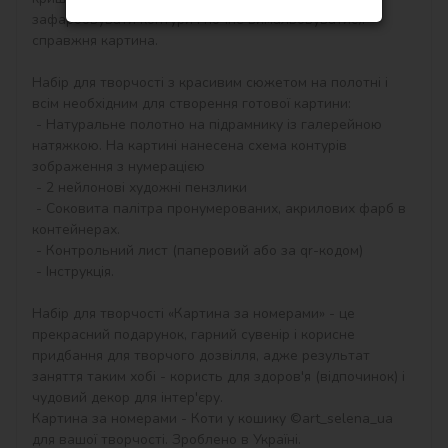
зафарбовувати контури і почне вимальовуватися 
справжня картина.

Набір для творчості з красивим сюжетом на полотні і 
всім необхідним для створення готової картини:

 - Натуральне полотно на підрамнику із галерейною 
натяжкою. На картині нанесена схема контурів 
зображення з нумерацією

 - 2 нейлонові художні пензлики

 - Соковита палітра пронумерованих, акрилових фарб в 
контейнерах.

 - Контрольний лист (паперовий або за qr-кодом)

 - Інструкція.

Набір для творчості «Картина за номерами» - це 
прекрасний подарунок, гарний сувенір і корисне 
придбання для творчого дозвілля, адже результат 
заняття таким хобі - користь для здоров'я (відпочинок) і 
чудовий декор для інтер'єру.

Картина за номерами - Коти у кошику ©art_selena_ua 
для вашої творчості. Зроблено в Україні.
