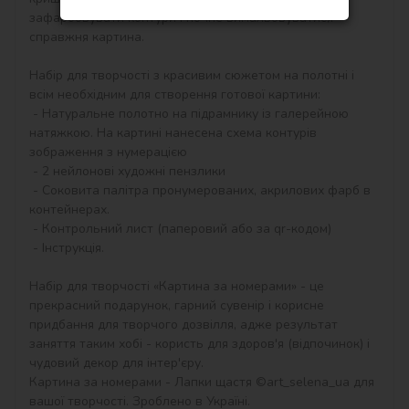
зафарбовувати контури і почне вимальовуватися 
справжня картина.

Набір для творчості з красивим сюжетом на полотні і 
всім необхідним для створення готової картини:

 - Натуральне полотно на підрамнику із галерейною 
натяжкою. На картині нанесена схема контурів 
зображення з нумерацією

 - 2 нейлонові художні пензлики

 - Соковита палітра пронумерованих, акрилових фарб в 
контейнерах.

 - Контрольний лист (паперовий або за qr-кодом)

 - Інструкція.

Набір для творчості «Картина за номерами» - це 
прекрасний подарунок, гарний сувенір і корисне 
придбання для творчого дозвілля, адже результат 
заняття таким хобі - користь для здоров'я (відпочинок) і 
чудовий декор для інтер'єру.

Картина за номерами - Лапки щастя ©art_selena_ua для 
вашої творчості. Зроблено в Україні.
