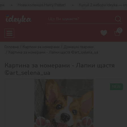
а колекція Harry Potter!
Купуй 2 набори Ideyka — отримуй подар
0
Головна
Картини за номерами
Домашні тварини
Картина за номерами - Лапки щастя ©art_selena_ua
Картина за номерами - Лапки щастя
©art_selena_ua
NEW