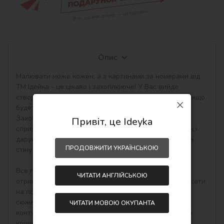
Опис
Малювати може кожен, а з картинами за номерами від 
ТМ Ідейка - це цікаво і захоплююче! У Вас вийде 
створити авторський шедевр своїми руками навіть якщо 
будете працювати з полотном і фарбами вперше. 
Захоплюючі набори малювання за номерами 
Привіт, це Ideyka
сприятливо впливають на настрій, творчий розвиток і 
дарують приємний результат - особистий шедевр на 
ПРОДОВЖИТИ УКРАЇНСЬКОЮ
стіну в інтер'єр або як подарунок hand-made.

Все просто! Необхідно купити картину по номерам, 
ЧИТАТИ АНГЛІЙСЬКОЮ
отримати, розпакувати і відразу можна починати писати 
на полотні акриловими фарбами свій тематичний 
сюжет. Малювати потрібно по пронумерованим 
ЧИТАТИ МОВОЮ ОКУПАНТА
контурам, які відповідають кольору фарби (номер на 
кришечці контейнера), досить буде акуратно 