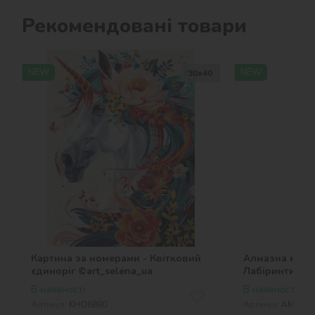
Рекомендовані товари
NEW
NEW
30х40
Картина за номерами - Квітковий
Алмазна мозаїк
єдиноріг ©art_selena_ua
Лабіринти ©Wa
В наявності
В наявності
Артикул:
KHO6890
Артикул:
AMO203