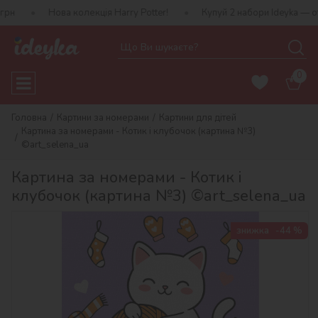
Нова колекція Harry Potter!
Купуй 2 набори Ideyka — отримуй под
0
Головна
Картини за номерами
Картини для дітей
Картина за номерами - Котик і клубочок (картина №3)
©art_selena_ua
Картина за номерами - Котик і
клубочок (картина №3) ©art_selena_ua
знижка
-44 %