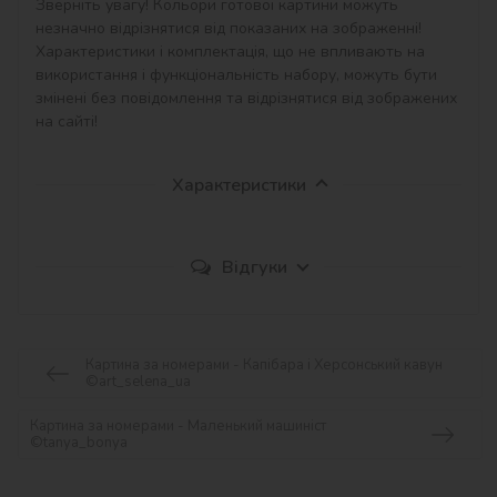
Зверніть увагу! Кольори готової картини можуть 
незначно відрізнятися від показаних на зображенні!

Характеристики і комплектація, що не впливають на 
використання і функціональність набору, можуть бути 
змінені без повідомлення та відрізнятися від зображених 
на сайті!
Характеристики
Відгуки
Картина за номерами - Капібара і Херсонський кавун
©art_selena_ua
Картина за номерами - Маленький машиніст
©tanya_bonya