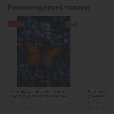
Рекомендовані товари
-29 %
30х40
Картина за номерами - Світло
Картина за но
серед темряви ©art_selena_ua
дереві ©art_s
В наявності
В наявності
Артикул:
KHO6733
Артикул:
KHO673