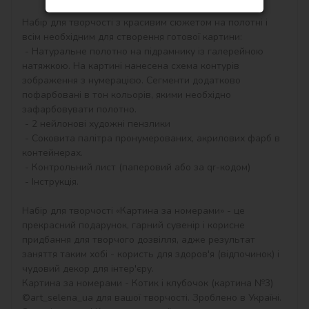
Набір для творчості з красивим сюжетом на полотні і 
всім необхідним для створення готової картини:

 - Натуральне полотно на підрамнику із галерейною 
натяжкою. На картині нанесена схема контурів 
зображення з нумерацією. Сегменти додатково 
пофарбовані в тон кольорів, якими необхідно 
зафарбовувати полотно.

 - 2 нейлонові художні пензлики

 - Соковита палітра пронумерованих, акрилових фарб в 
контейнерах.

 - Контрольний лист (паперовий або за qr-кодом)

 - Інструкція.

Набір для творчості «Картина за номерами» - це 
прекрасний подарунок, гарний сувенір і корисне 
придбання для творчого дозвілля, адже результат 
заняття таким хобі - користь для здоров'я (відпочинок) і 
чудовий декор для інтер'єру.

Картина за номерами - Котик і клубочок (картина №3) 
©art_selena_ua для вашої творчості. Зроблено в Україні.
