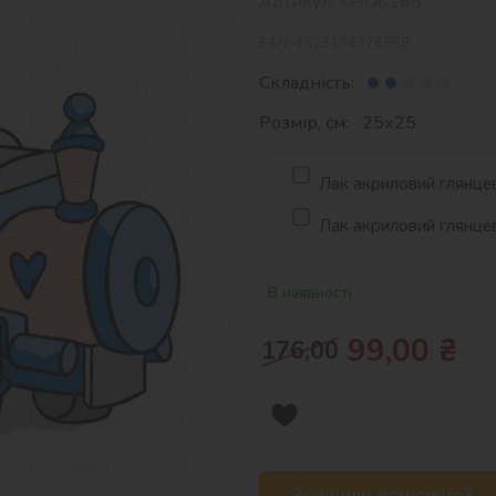
Артикул:
KHO6165
EAN:
4823104376958
Складність:
Розмір, см: 25х25
Лак акриловий глянцев
Лак акриловий глянцев
В наявності
99,00
₴
176,00
Знайшли дешевше?