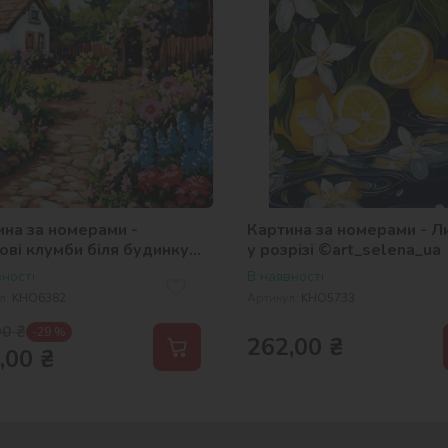
ина за номерами -
Картина за номерами - Л
ові клумби біля будинку
у розрізі ©art_selena_ua
_selena_ua
ності
В наявності
л:
KHO6382
Артикул:
KHO5733
00
₴
-29 %
262,00
₴
,00
₴