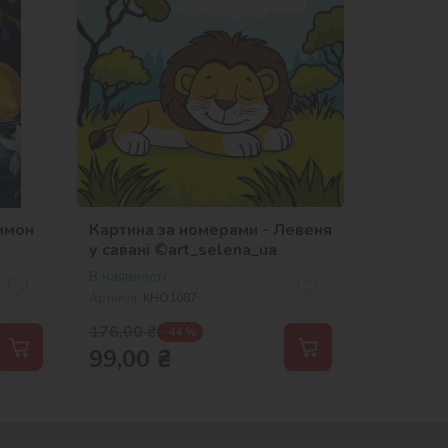
имон
Картина за номерами - Левеня
у савані ©art_selena_ua
В наявності
Артикул:
KHO1087
176,00
₴
-44 %
99,00
₴