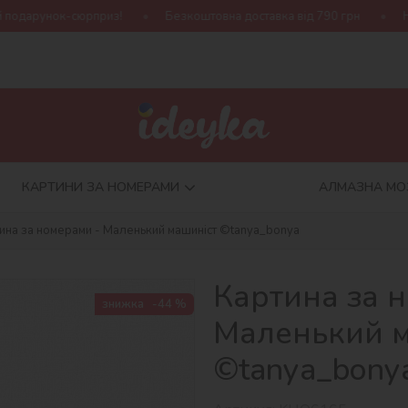
из!
Безкоштовна доставка від 790 грн
Нова колекція Harry
КАРТИНИ ЗА НОМЕРАМИ
АЛМАЗНА МО
ина за номерами - Маленький машиніст ©tanya_bonya
Картина за 
знижка
-44 %
Маленький м
©tanya_bony