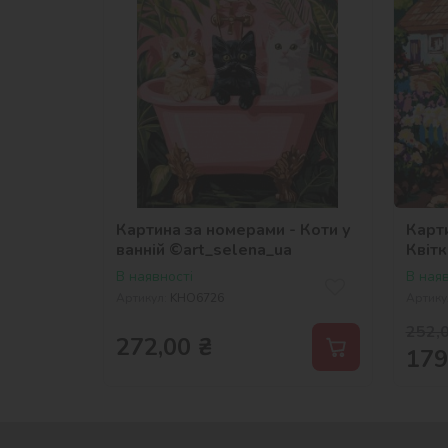
Картина за номерами - Коти у
Карт
ванній ©art_selena_ua
Квітк
©art
В наявності
В наяв
Артикул:
KHO6726
Артику
252,
272,00
₴
179