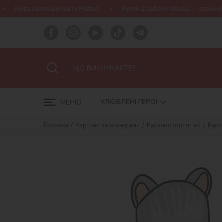
 Harry Potter!
Купуй 2 набори Ideyka — отримуй подарунок-сюрпр
УЛЮБЛЕНІ ГЕРОЇ
МЕНЮ
Головна
Картини за номерами
Картини для дітей
Карт