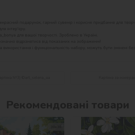
екрасний подарунок, гарний сувенір і корисне придбання для творч
я інтер'єру.

bonya для вашої творчості. Зроблено в Україні.

значно відрізнятися від показаних на зображенні!

 використання і функціональність набору, можуть бути змінені без
картина №3) ©art_selena_ua
Картина за номерам
Рекомендовані товари
30х30