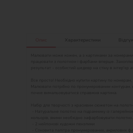
Опис
Характеристики
Відгу
Малювати може кожен, а з картинами за номерами в
працювати з полотном і фарбами вперше. Захоплю
результат - особистий шедевр на стіну в інтер'єр 
Все просто! Необхідно купити картину по номерам,
Малювати потрібно по пронумерованим контурам, я
почне вимальовуватися справжня картина.

Набір для творчості з красивим сюжетом на полотні 
 - Натуральне полотно на підрамнику із галерейною натяжкою. На картині нанесена схема контурів зображення з нумерацією. Сегменти додатково пофарбовані в тон 
кольорів, якими необхідно зафарбовувати полотно.

 - 2 нейлонові художні пензлики

 - Соковита палітра пронумерованих, акрилових фарб в контейнерах.
