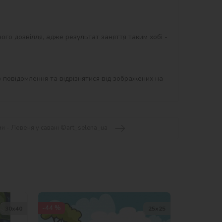
ого дозвілля, адже результат заняття таким хобі - 
 повідомлення та відрізнятися від зображених на 
и - Левеня у савані ©art_selena_ua
-44 %
30х40
25х25