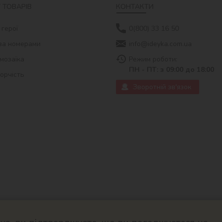
 ТОВАРІВ
КОНТАКТИ
 герої
0(800) 33 16 50
за номерами
info@ideyka.com.ua
мозаїка
Режим роботи:
ПН - ПТ: з 09:00 до 18:00
ворчість
Зворотній зв'язок