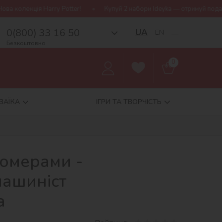
 Potter!
Купуй 2 набори Ideyka — отримуй подарунок-сюрприз!
0(800) 33 16 50
UA
EN
__
Безкоштовно
0
ЗАЇКА
ІГРИ ТА ТВОРЧІСТЬ
номерами -
ашиніст
a