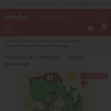
а колекція Harry Potter!
Купуй 2 набори Ideyka — отримуй подар
0
Головна
Картини за номерами
Картини для дітей
Картина за номерами - Крутий динозавр
Картина за номерами - Крутий
динозавр
знижка
-44 %