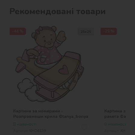
Рекомендовані товари
-44 %
-29 %
25х25
Картина за номерами -
Картина за но
Розправивши крила ©tanya_bonya
ракета ©art_s
В наявності
В наявності
Артикул:
KHO6139
Артикул:
KHO122