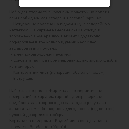
Набір для творчості з красивим сюжетом на полотні і 
всім необхідним для створення готової картини:

 - Натуральне полотно на підрамнику із галерейною 
натяжкою. На картині нанесена схема контурів 
зображення з нумерацією. Сегменти додатково 
пофарбовані в тон кольорів, якими необхідно 
зафарбовувати полотно.

 - 2 нейлонові художні пензлики

 - Соковита палітра пронумерованих, акрилових фарб в 
контейнерах.

 - Контрольний лист (паперовий або за qr-кодом)

 - Інструкція.

Набір для творчості «Картина за номерами» - це 
прекрасний подарунок, гарний сувенір і корисне 
придбання для творчого дозвілля, адже результат 
заняття таким хобі - користь для здоров'я (відпочинок) і 
чудовий декор для інтер'єру.

Картина за номерами - Крутий динозавр для вашої 
творчості. Зроблено в Україні.
