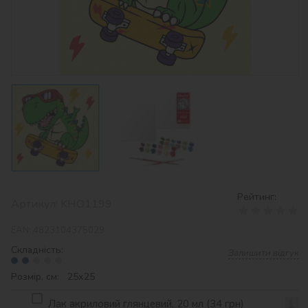
Рейтинг:
Артикул:
KHO1199
EAN:
4823104375029
Складність:
Залишити відгук
Розмір, см: 25х25
Лак акриловий глянцевий, 20 мл (34 грн)