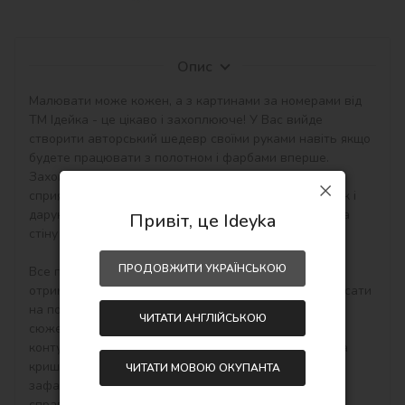
Опис
Малювати може кожен, а з картинами за номерами від 
ТМ Ідейка - це цікаво і захоплююче! У Вас вийде 
створити авторський шедевр своїми руками навіть якщо 
будете працювати з полотном і фарбами вперше. 
Захоплюючі набори малювання за номерами 
сприятливо впливають на настрій, творчий розвиток і 
дарують приємний результат - особистий шедевр на 
Привіт, це Ideyka
стіну в інтер'єр або як подарунок hand-made.

ПРОДОВЖИТИ УКРАЇНСЬКОЮ
Все просто! Необхідно купити картину по номерам, 
отримати, розпакувати і відразу можна починати писати 
на полотні акриловими фарбами свій тематичний 
ЧИТАТИ АНГЛІЙСЬКОЮ
сюжет. Малювати потрібно по пронумерованим 
контурам, які відповідають кольору фарби (номер на 
кришечці контейнера), досить буде акуратно 
ЧИТАТИ МОВОЮ ОКУПАНТА
зафарбовувати контури і почне вимальовуватися 
справжня картина.
