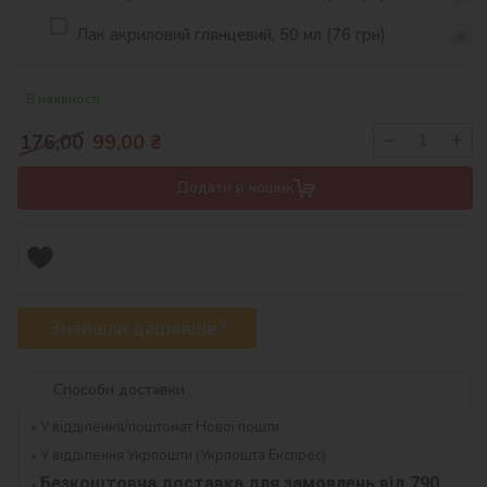
Лак акриловий глянцевий, 50 мл (76 грн)
В наявності
−
+
176,00
99,00
₴
Додати в кошик
Знайшли дешевше?
Способи доставки
У відділення/поштомат Нової пошти
У відділення Укрпошти (Укрпошта Експрес)
Безкоштовна доставка для замовлень від 790 