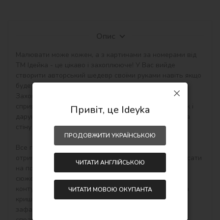
Опис
Малювати може кожен, а з картинами за номерами від 
ТМ Ідейка - це цікаво і захоплююче! У Вас вийде 
створити авторський шедевр своїми руками навіть якщо 
будете працювати з полотном і фарбами вперше. 
Захоплюючі набори малювання за номерами 
сприятливо впливають на настрій, творчий розвиток і 
Привіт, це Ideyka
дарують приємний результат - особистий шедевр на 
стіну в інтер'єр або як подарунок hand-made.

ПРОДОВЖИТИ УКРАЇНСЬКОЮ
Все просто! Необхідно купити картину по номерам, 
отримати, розпакувати і відразу можна починати писати 
ЧИТАТИ АНГЛІЙСЬКОЮ
на полотні акриловими фарбами свій тематичний 
сюжет. Малювати потрібно по пронумерованим 
контурам, які відповідають кольору фарби (номер на 
ЧИТАТИ МОВОЮ ОКУПАНТА
кришечці контейнера), досить буде акуратно 
зафарбовувати контури і почне вимальовуватися 
справжня картина.
