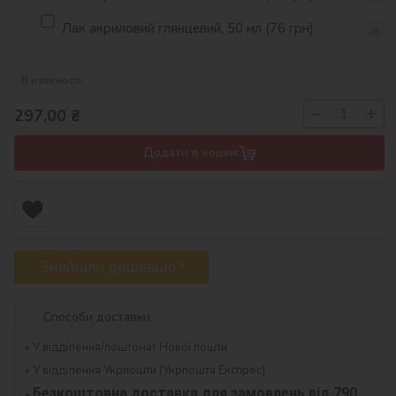
Лак акриловий глянцевий, 50 мл (76 грн)
В наявності
−
+
297,00
₴
Додати в кошик
Знайшли дешевше?
Способи доставки
У відділення/поштомат Нової пошти
У відділення Укрпошти (Укрпошта Експрес)
Безкоштовна доставка для замовлень від 790 