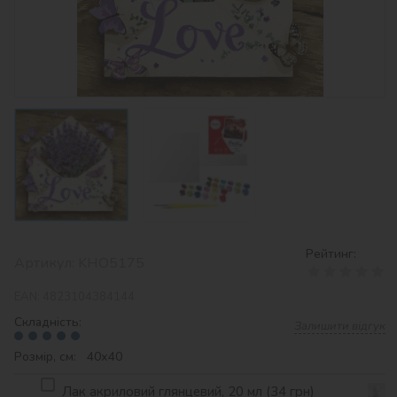
Рейтинг:
Артикул:
KHO5175
EAN:
4823104384144
Складність:
Залишити відгук
Розмір, см: 40х40
Лак акриловий глянцевий, 20 мл (34 грн)