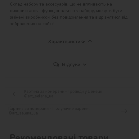
Склад набору та аксесуарів, що не впливають на 
використання і функціональність набору, можуть бути 
змінені виробником без повідомлення та відрізнятися від 
зображених на сайті!
Характеристики
Відгуки
Картина за номерами - Троянди у Венеції
©art_selena_ua
Картина за номерами - Полуничне варення
©art_selena_ua
Рекомендовані товари