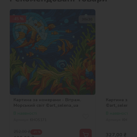
-45 %
30х30
Картина за номерами - Вітраж.
Картина за но
Морський світ ©art_selena_ua
©art_selena_u
В наявності
В наявності
Артикул:
KHO5171
Артикул:
KHO681
252,00
₴
-45 %
327,00
₴