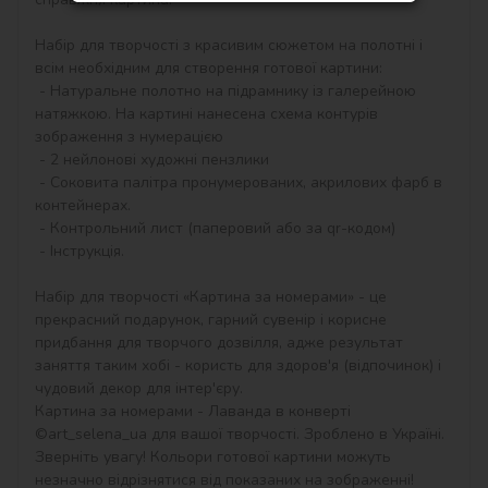
Набір для творчості з красивим сюжетом на полотні і 
всім необхідним для створення готової картини:

 - Натуральне полотно на підрамнику із галерейною 
натяжкою. На картині нанесена схема контурів 
зображення з нумерацією

 - 2 нейлонові художні пензлики

 - Соковита палітра пронумерованих, акрилових фарб в 
контейнерах.

 - Контрольний лист (паперовий або за qr-кодом)

 - Інструкція.

Набір для творчості «Картина за номерами» - це 
прекрасний подарунок, гарний сувенір і корисне 
придбання для творчого дозвілля, адже результат 
заняття таким хобі - користь для здоров'я (відпочинок) і 
чудовий декор для інтер'єру.

Картина за номерами - Лаванда в конверті 
©art_selena_ua для вашої творчості. Зроблено в Україні.

Зверніть увагу! Кольори готової картини можуть 
незначно відрізнятися від показаних на зображенні!
