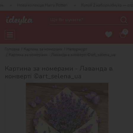
а колекція Harry Potter!
Купуй 2 набори Ideyka — отримуй подар
0
Головна
Картини за номерами
Натюрморт
Картина за номерами - Лаванда в конверті ©art_selena_ua
Картина за номерами - Лаванда в
конверті ©art_selena_ua