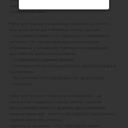
зафарбовувати контури і почне вимальовуватися 
справжня картина.

Набір для творчості з красивим сюжетом на полотні і 
всім необхідним для створення готової картини:

 - Натуральне полотно на підрамнику із галерейною 
натяжкою. На картині нанесена схема контурів 
зображення з нумерацією. Картина має кольоровий 
фон, який не треба замальовувати.

 - 1 нейлоновий художній пензлик

 - Соковита палітра пронумерованих, акрилових фарб в 
контейнерах.

 - Контрольний лист (паперовий або за qr-кодом)

 - Інструкція.

Набір для творчості «Картина за номерами» - це 
прекрасний подарунок, гарний сувенір і корисне 
придбання для творчого дозвілля, адже результат 
заняття таким хобі - користь для здоров'я (відпочинок) і 
чудовий декор для інтер'єру.

Картина за номерами - Літо. Лев ловить хвилю 