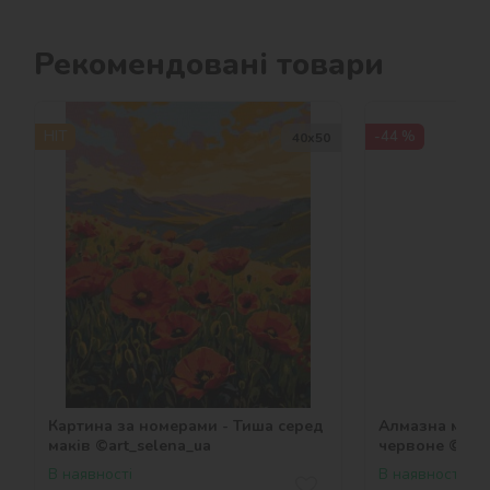
Рекомендовані товари
HIT
-44 %
40х50
Картина за номерами - Тиша серед
Алмазна моза
маків ©art_selena_ua
червоне ©art_
В наявності
В наявності