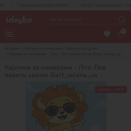
а колекція Harry Potter!
Купуй 2 набори Ideyka — отримуй подар
0
Головна
Картини за номерами
Картини для дітей
Картина за номерами - Літо. Лев ловить хвилю ©art_selena_ua
Картина за номерами - Літо. Лев
ловить хвилю ©art_selena_ua
знижка
-44 %