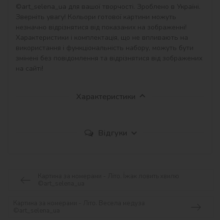
©art_selena_ua для вашої творчості. Зроблено в Україні.

Зверніть увагу! Кольори готової картини можуть 
незначно відрізнятися від показаних на зображенні!

Характеристики і комплектація, що не впливають на 
використання і функціональність набору, можуть бути 
змінені без повідомлення та відрізнятися від зображених 
на сайті!
Характеристики
Відгуки
Картина за номерами - Літо. Їжак ловить хвилю
©art_selena_ua
Картина за номерами - Літо. Весела медуза
©art_selena_ua