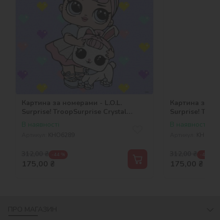
Картина за номерами - L.O.L.
Картина за ном
Surprise! TroopSurprise Crystal
Surprise! Troo
Queen With Crystal Bunny
With Kitty
В наявності
В наявності
Артикул:
KHO6289
Артикул:
KHO629
312,00
₴
312,00
₴
-44 %
-44 %
175,00
₴
175,00
₴
ПРО МАГАЗИН