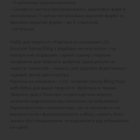
- 3 нейлонові художні пензлики

- Соковита палітра пронумерованих, акрилових фарб в 
контейнерах. У наборі металізовані акрилові фарби та 
звичайні акрилові фарби - до 3-х відтінків.

- Інструкція.

Набір для творчості «Картина за номерами L.O.L. 
Surprise! Spring Bling з фарбами металік extra» – це 
прекрасний подарунок, гарний сувенір і корисне 
придбання для творчого дозвілля, адже результат 
заняття таким хобі - користь для здоров'я (відпочинок) і 
чудовий декор для інтер'єру.

Картина за номерами - L.O.L. Surprise! Spring Bling Hops 
with Kittea для вашої творчості. Зроблено в Україні.

Зверніть увагу! Кольори готової картини можуть 
незначно відрізнятися від показаних на зображенні!

Характеристики і комплектація, що не впливають на 
використання і функціональність набору, можуть бути 
змінені без повідомлення та відрізнятися від зображених 
на сайті!