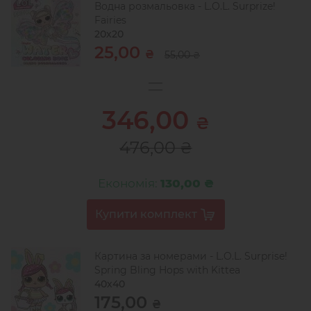
Водна розмальовка - L.O.L. Surprize!
Fairies
20х20
25,00
₴
55,00
₴
346,00
₴
476,00
₴
Економія:
130,00 ₴
Картина за номерами - L.O.L. Surprise!
Spring Bling Hops with Kittea
40х40
175,00
₴