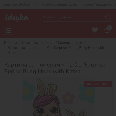
y Potter!
Купуй 2 набори Ideyka — отримуй подарунок-сюрприз!
0
Головна
Картини за номерами
Картини для дітей
Картина за номерами - L.O.L. Surprise! Spring Bling Hops with
Kittea
Картина за номерами - L.O.L. Surprise!
Spring Bling Hops with Kittea
знижка
-44 %