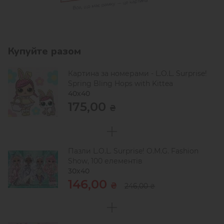
Купуйте разом
Картина за номерами - L.O.L. Surprise!
Spring Bling Hops with Kittea
40х40
175,00
₴
Пазли L.O.L. Surprise! O.M.G. Fashion
Show, 100 елементів
30х40
146,00
₴
246,00
₴