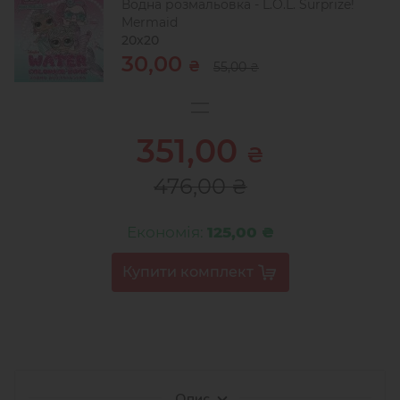
Водна розмальовка - L.O.L. Surprize!
Mermaid
20х20
30,00
₴
55,00
₴
351,00
₴
476,00
₴
Економія:
125,00 ₴
Опис