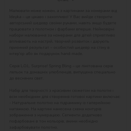
Малювати може кожен, а з картинами за номерами від 
Ideyka – це цікаво і захопливо! У Вас вийде створити 
авторський шедевр своїми руками, навіть якщо будете 
працювати з полотном і фарбами вперше. Неймовірні 
набори малювання за номерами для дітей сприятливо 
впливають на настрій, творчий розвиток і дарують 
приємний результат – особистий шедевр на стіну в 
інтер'єр або як подарунок hand-made.

Серія L.O.L. Surprise! Spring Bling – це лімітована серія 
ляльок та домашніх улюбленців, випущена спеціально 
до весняних свят.

Набір для творчості з красивим сюжетом на полотні і 
всім необхідним для створення готової картини включає:

- Натуральне полотно на підрамнику із галерейною 
натяжкою. На картині нанесена схема контурів 
зображення з нумерацією. Сегменти додатково 
пофарбовані в тон кольорів, якими необхідно 
зафарбовувати полотно.
