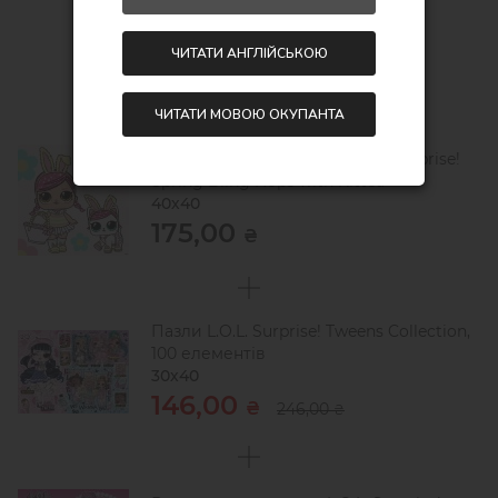
Економія:
130,00 ₴
ЧИТАТИ АНГЛІЙСЬКОЮ
ЧИТАТИ МОВОЮ ОКУПАНТА
Картина за номерами - L.O.L. Surprise!
Spring Bling Hops with Kittea
40х40
175,00
₴
Пазли L.O.L. Surprise! Tweens Collection,
100 елементів
30х40
146,00
₴
246,00
₴