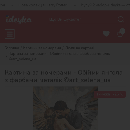
ва колекція Harry Potter!
Купуй 2 набори Ideyka — отримуй пода
0
Головна
Картини за номерами
Люди на картині
Картина за номерами - Обійми янгола з фарбами металік
©art_selena_ua
Картина за номерами - Обійми янгола
з фарбами металік ©art_selena_ua
знижка
-25 %