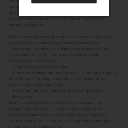
сюжет. Малювати потрібно по пронумерованим 
контурам, які відповідають кольору фарби (номер на 
кришечці контейнера), досить буде акуратно 
зафарбовувати контури і почне вимальовуватися 
справжня картина.

Набір для творчості з красивим сюжетом на полотні і 
всім необхідним для створення готової картини:

 - Натуральне полотно на підрамнику із галерейною 
натяжкою. На картині нанесена схема контурів 
зображення з нумерацією

 - 3 нейлонові художні пензлики

 - Соковита палітра пронумерованих, акрилових фарб в 
контейнерах. У наборі звичайні акрилові фарби та 
металізовані акрилові фарби.

 - Контрольний лист (паперовий або за qr-кодом)

 - Інструкція.

Набір для творчості «Картина за номерами» - це 
прекрасний подарунок, гарний сувенір і корисне 
придбання для творчого дозвілля, адже результат 
заняття таким хобі - користь для здоров'я (відпочинок) і 
чудовий декор для інтер'єру.
