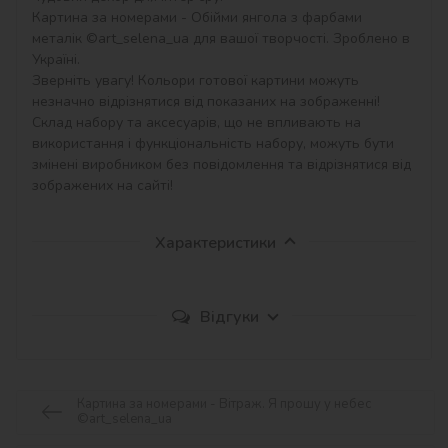
Картина за номерами - Обійми янгола з фарбами 
металік ©art_selena_ua для вашої творчості. Зроблено в 
Україні.

Зверніть увагу! Кольори готової картини можуть 
незначно відрізнятися від показаних на зображенні!

Склад набору та аксесуарів, що не впливають на 
використання і функціональність набору, можуть бути 
змінені виробником без повідомлення та відрізнятися від 
зображених на сайті!
Характеристики
Відгуки
Картина за номерами - Вітраж. Я прошу у небес
©art_selena_ua