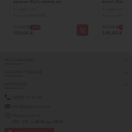
дракон ©art_selena_ua
янгол ©art_se
В наявності
В наявності
Артикул:
KHO5178
Артикул:
KHO868
252,00
₴
262,00
₴
-45 %
-45 %
139,00
₴
145,00
₴
ПРО МАГАЗИН
КАТАЛОГ ТОВАРІВ
КОНТАКТИ
0(800) 33 16 50
info@ideyka.com.ua
Режим роботи:
ПН - ПТ: з 09:00 до 18:00