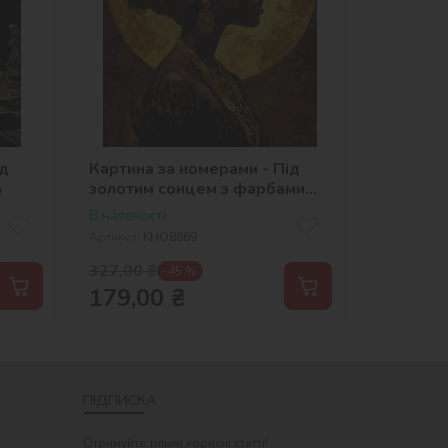
ід
Картина за номерами - Під
a
золотим сонцем з фарбами
металік ©art_selena_ua
В наявності
Артикул:
KHO8669
327,00
₴
-45 %
179,00
₴
ПІДПИСКА
Отримуйте тільки корисні статті!