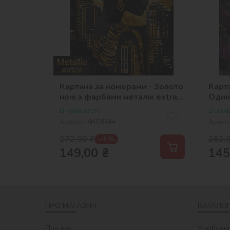
Картина за номерами - Золото
Карт
ночі з фарбами металік extra
Один
©art_selena_ua
©art
В наявності
В наяв
Артикул:
KHO8644
Артику
272,00
₴
262,
-45 %
149,00
₴
145
ПРО МАГАЗИН
КАТАЛОГ
Про нас
Улюблені