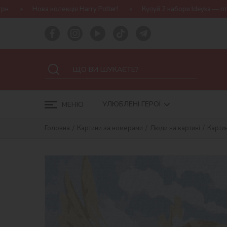
ія Harry Potter!
Купуй 2 набори Ideyka — отримуй подарунок-сю
УЛЮБЛЕНІ ГЕРОЇ
МЕНЮ
Головна
Картини за номерами
Люди на картині
Карти