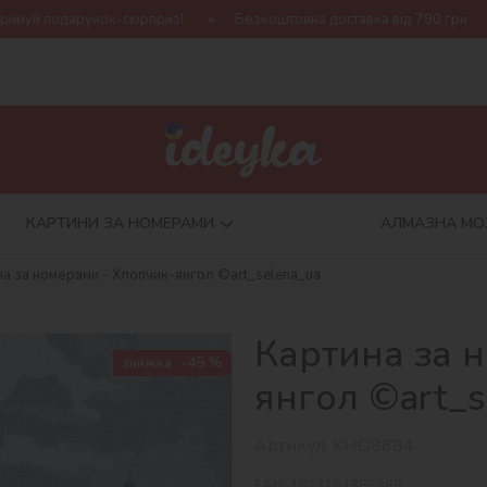
рприз!
Безкоштовна доставка від 790 грн
Нова колекція Ha
КАРТИНИ ЗА НОМЕРАМИ
АЛМАЗНА МО
на за номерами - Хлопчик-янгол ©art_selena_ua
Картина за 
знижка
-45 %
янгол ©art_s
Артикул:
KHO8684
EAN:
4823104385868