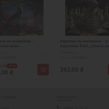
ина за номерами -
Картина за номерами - Х
окий вовк
королеви ©art_selena_u
_selena_ua
ності
В наявності
л:
KHO6820
Артикул:
KHO8560
00
₴
-45 %
262,00
₴
,00
₴
 ТОВАРІВ
КОНТАКТИ
 герої
0(800) 33 16 50