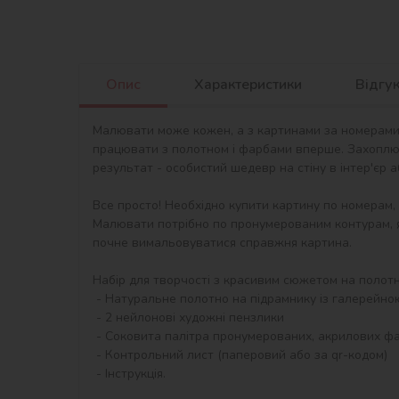
Опис
Характеристики
Відгу
Малювати може кожен, а з картинами за номерами в
працювати з полотном і фарбами вперше. Захоплю
результат - особистий шедевр на стіну в інтер'єр 
Все просто! Необхідно купити картину по номерам,
Малювати потрібно по пронумерованим контурам, я
почне вимальовуватися справжня картина.

Набір для творчості з красивим сюжетом на полотні 
 - Натуральне полотно на підрамнику із галерейною натяжкою. На картині нанесена схема контурів зображення з нумерацією

 - 2 нейлонові художні пензлики

 - Соковита палітра пронумерованих, акрилових фарб в контейнерах.

 - Контрольний лист (паперовий або за qr-кодом)

 - Інструкція.
