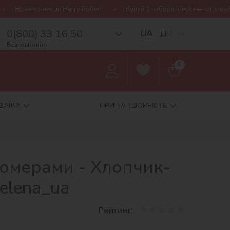
rry Potter!
Купуй 2 набори Ideyka — отримуй подарунок-сюрприз
0(800) 33 16 50
UA
EN
__
Безкоштовно
0
ЗАЇКА
ІГРИ ТА ТВОРЧІСТЬ
номерами - Хлопчик-
elena_ua
Рейтинг: