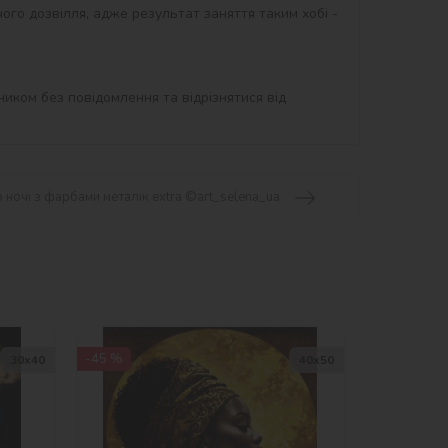
ого дозвілля, адже результат заняття таким хобі - 
иком без повідомлення та відрізнятися від 
 ночі з фарбами металік extra ©art_selena_ua
-45 %
30х40
40х50