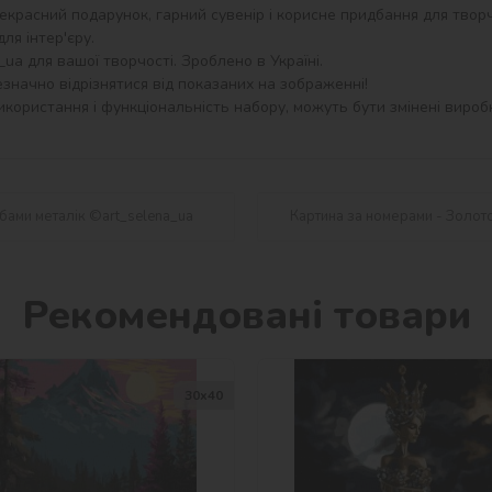
екрасний подарунок, гарний сувенір і корисне придбання для творч
я інтер'єру.

a для вашої творчості. Зроблено в Україні.

значно відрізнятися від показаних на зображенні!

користання і функціональність набору, можуть бути змінені виробн
бами металік ©art_selena_ua
Картина за номерами - Золото
Рекомендовані товари
30х40