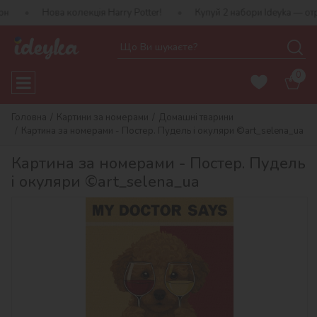
ва колекція Harry Potter!
Купуй 2 набори Ideyka — отримуй пода
0
Головна
Картини за номерами
Домашні тварини
Картина за номерами - Постер. Пудель і окуляри ©art_selena_ua
Картина за номерами - Постер. Пудель
і окуляри ©art_selena_ua