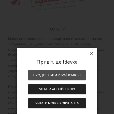
Опис
Малювати може кожен, а з картинами за номерами від 
ТМ Ідейка - це цікаво і захоплююче! У Вас вийде 
створити авторський шедевр своїми руками навіть якщо 
будете працювати з полотном і фарбами вперше. 
Захоплюючі набори малювання за номерами 
Привіт, це Ideyka
сприятливо впливають на настрій, творчий розвиток і 
дарують приємний результат - особистий шедевр на 
ПРОДОВЖИТИ УКРАЇНСЬКОЮ
стіну в інтер'єр або як подарунок hand-made.

Все просто! Необхідно купити картину по номерам, 
ЧИТАТИ АНГЛІЙСЬКОЮ
отримати, розпакувати і відразу можна починати писати 
на полотні акриловими фарбами свій тематичний 
сюжет. Малювати потрібно по пронумерованим 
ЧИТАТИ МОВОЮ ОКУПАНТА
контурам, які відповідають кольору фарби (номер на 
кришечці контейнера), досить буде акуратно 