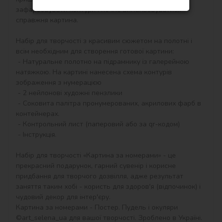
зафарбовувати контури і почне вимальовуватися 
справжня картина.

Набір для творчості з красивим сюжетом на полотні і 
всім необхідним для створення готової картини:

 - Натуральне полотно на підрамнику із галерейною 
натяжкою. На картині нанесена схема контурів 
зображення з нумерацією

 - 2 нейлонові художні пензлики

 - Соковита палітра пронумерованих, акрилових фарб в 
контейнерах.

 - Контрольний лист (паперовий або за qr-кодом)

 - Інструкція.

Набір для творчості «Картина за номерами» - це 
прекрасний подарунок, гарний сувенір і корисне 
придбання для творчого дозвілля, адже результат 
заняття таким хобі - користь для здоров'я (відпочинок) і 
чудовий декор для інтер'єру.

Картина за номерами - Постер. Пудель і окуляри 
©art_selena_ua для вашої творчості. Зроблено в Україні.
