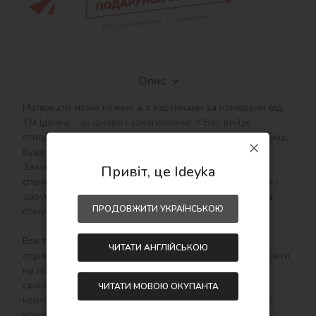
Опис
Малювати може кожен, а з картинами за номерами від 
ТМ Ідейка - це цікаво і захоплююче! У Вас вийде 
створити авторський шедевр своїми руками навіть якщо 
будете працювати з полотном і фарбами вперше. 
Захоплюючі набори малювання за номерами 
Привіт, це Ideyka
сприятливо впливають на настрій, творчий розвиток і 
дарують приємний результат - особистий шедевр на 
ПРОДОВЖИТИ УКРАЇНСЬКОЮ
стіну в інтер'єр або як подарунок hand-made.

Все просто! Необхідно купити картину по номерам, 
ЧИТАТИ АНГЛІЙСЬКОЮ
отримати, розпакувати і відразу можна починати писати 
на полотні акриловими фарбами свій тематичний 
сюжет. Малювати потрібно по пронумерованим 
ЧИТАТИ МОВОЮ ОКУПАНТА
контурам, які відповідають кольору фарби (номер на 
кришечці контейнера), досить буде акуратно 