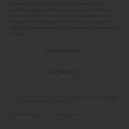
Зверніть увагу! Кольори готової картини можуть 
незначно відрізнятися від показаних на зображенні!

Характеристики і комплектація, що не впливають на 
використання і функціональність набору, можуть бути 
змінені без повідомлення та відрізнятися від зображених 
на сайті!
Характеристики
Відгуки
Картина за номерами - Золота витонченість з фарбами
металік extra ©art_selena_ua
Картина за номерами - Мрійлива дівчинка ©art.solomiia