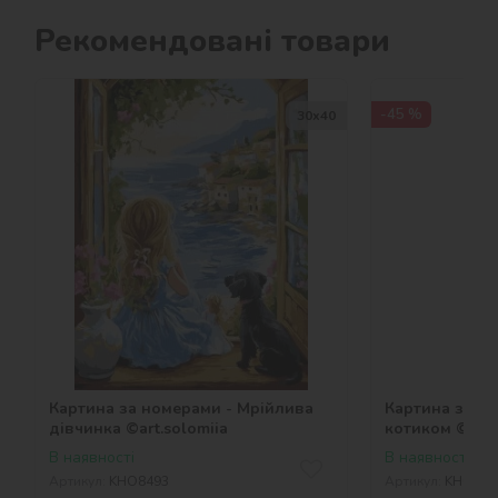
Рекомендовані товари
-45 %
30х40
Картина за номерами - Мрійлива
Картина за но
дівчинка ©art.solomiia
котиком ©art.
В наявності
В наявності
Артикул:
KHO8493
Артикул:
KHO848