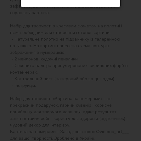
зафарбовувати контури і почне вимальовуватися 
справжня картина.

Набір для творчості з красивим сюжетом на полотні і 
всім необхідним для створення готової картини:

 - Натуральне полотно на підрамнику із галерейною 
натяжкою. На картині нанесена схема контурів 
зображення з нумерацією

 - 2 нейлонові художні пензлики

 - Соковита палітра пронумерованих, акрилових фарб в 
контейнерах.

 - Контрольний лист (паперовий або за qr-кодом)

 - Інструкція.

Набір для творчості «Картина за номерами» - це 
прекрасний подарунок, гарний сувенір і корисне 
придбання для творчого дозвілля, адже результат 
заняття таким хобі - користь для здоров'я (відпочинок) і 
чудовий декор для інтер'єру.

Картина за номерами - Загадкові півонії ©victoria_art___ 
для вашої творчості. Зроблено в Україні.
