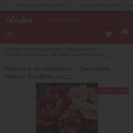
а колекція Harry Potter!
Купуй 2 набори Ideyka — отримуй подар
0
Головна
Картини за номерами
Люди на картині
Картина за номерами - Загадкові півонії ©victoria_art___
Картина за номерами - Загадкові
півонії ©victoria_art___
знижка
-45 %