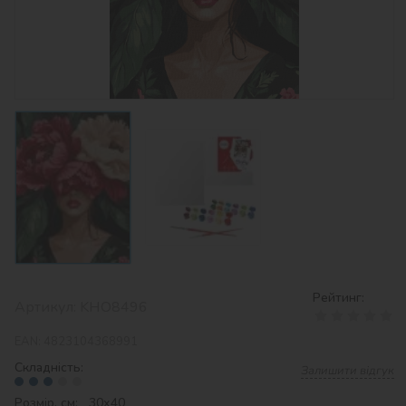
Рейтинг:
Артикул:
KHO8496
EAN:
4823104368991
Складність:
Залишити відгук
Розмір, см: 30х40