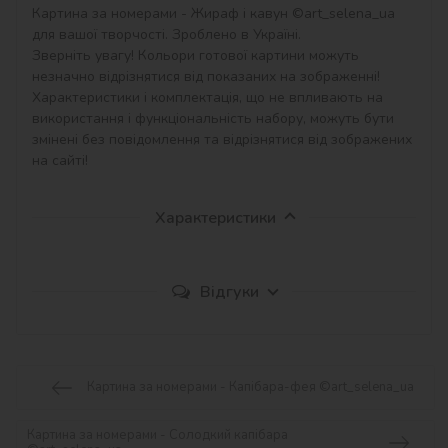
Картина за номерами - Жираф і кавун ©art_selena_ua 
для вашої творчості. Зроблено в Україні.

Зверніть увагу! Кольори готової картини можуть 
незначно відрізнятися від показаних на зображенні!

Характеристики і комплектація, що не впливають на 
використання і функціональність набору, можуть бути 
змінені без повідомлення та відрізнятися від зображених 
на сайті!
Характеристики
Відгуки
Картина за номерами - Капібара-фея ©art_selena_ua
Картина за номерами - Солодкий капібара