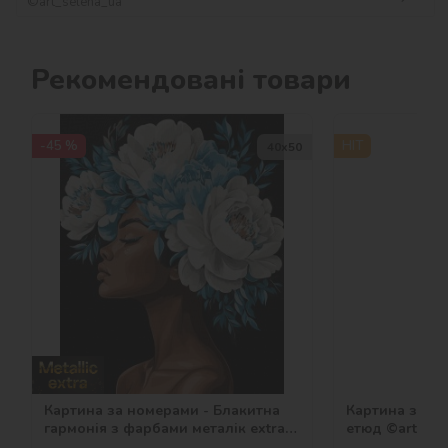
©art_selena_ua
Рекомендовані товари
-45 %
HIT
40х50
Картина за номерами - Блакитна
Картина за но
гармонія з фарбами металік extra
етюд ©art_sel
©victoria_art___