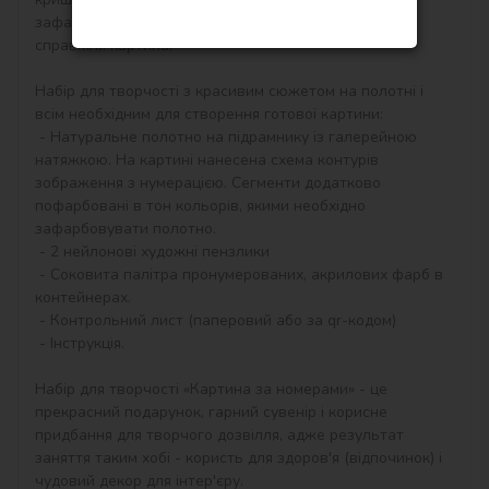
зафарбовувати контури і почне вимальовуватися 
справжня картина.

Набір для творчості з красивим сюжетом на полотні і 
всім необхідним для створення готової картини:

 - Натуральне полотно на підрамнику із галерейною 
натяжкою. На картині нанесена схема контурів 
зображення з нумерацією. Сегменти додатково 
пофарбовані в тон кольорів, якими необхідно 
зафарбовувати полотно.

 - 2 нейлонові художні пензлики

 - Соковита палітра пронумерованих, акрилових фарб в 
контейнерах.

 - Контрольний лист (паперовий або за qr-кодом)

 - Інструкція.

Набір для творчості «Картина за номерами» - це 
прекрасний подарунок, гарний сувенір і корисне 
придбання для творчого дозвілля, адже результат 
заняття таким хобі - користь для здоров'я (відпочинок) і 
чудовий декор для інтер'єру.
