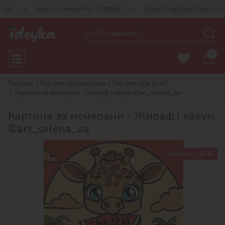
Нова колекція Harry Potter!
Купуй 2 набори Ideyka — отримуй под
0
Головна
Картини за номерами
Картини для дітей
Картина за номерами - Жираф і кавун ©art_selena_ua
Картина за номерами - Жираф і кавун
©art_selena_ua
знижка
-44 %