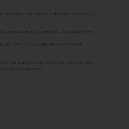
дночас дарує задоволення від творчого процесу. 
.

ільно тримається, не сповзає і не відклеюється, 
ю, що робить процес швидким, захопливим і 
 стане акцентом в інтер’єрі кухні або робочого 
бо вологою серветкою.
