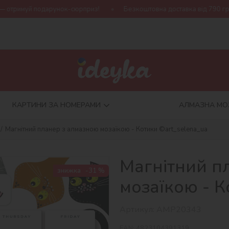
рунок-сюрприз!
Безкоштовна доставка від 790 грн
Нова ко
КАРТИНИ ЗА НОМЕРАМИ
АЛМАЗНА МО
Магнітний планер з алмазною мозаїкою - Котики ©art_selena_ua
Магнітний п
знижка
-31 %
мозаїкою - К
Артикул:
AMP20343
EAN:
4823104391319