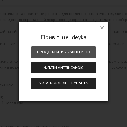
 стильне та практичне рішення для щоденного планування, яке во
всякденних справах, а й яскравою декоративною деталлю інтер’єру
кий надійно фіксується на будь-яких магнітних поверхнях. Планер щ
Привіт, це Ideyka
ми — лише окремі ділянки картини декоруються алмазною мозаїко
ПРОДОВЖИТИ УКРАЇНСЬКОЮ
и легко стираються маркером, а яскравий дизайн із сяйвом стразів
и на водній основі (Whiteboard), а стирати записи можна губкою а
ЧИТАТИ АНГЛІЙСЬКОЮ
ЧИТАТИ МОВОЮ ОКУПАНТА
схемою;

;

 1 насадкою;

го чудовим варіантом для подарунка.
