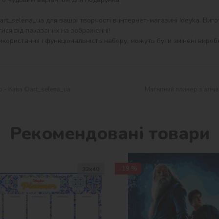
t_selena_ua для вашої творчості в інтернет-магазині Ideyka. Вигото
ися від показаних на зображенні!

користання і функціональність набору, можуть бути змінені виробн
 - Кава ©art_selena_ua
Магнітний планер з алма
Рекомендовані товари
-19 %
32х40