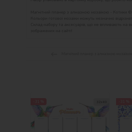
Магнітний планер з алмазною мозаїкою - Котики ©ar
Кольори готової мозаїки можуть незначно відрізнят
Склад набору та аксесуарів, що не впливають на ви
зображених на сайті!
Магнітний планер з алмазною мозаїкою
-31 %
-31 %
32х40