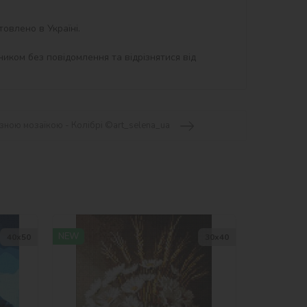
влено в Україні.

иком без повідомлення та відрізнятися від 
зною мозаїкою - Колібрі ©art_selena_ua
NEW
40х50
30х40