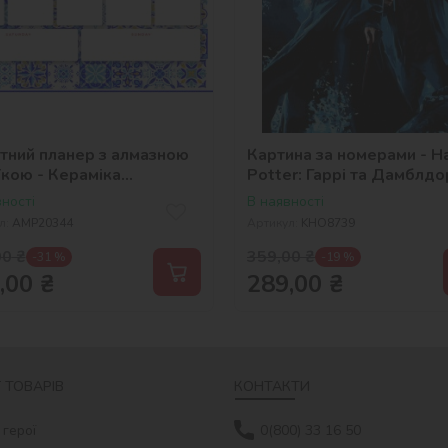
ітний планер з алмазною
Картина за номерами - Ha
їкою - Кераміка
Potter: Гаррі та Дамблдо
_selena_ua
фарбами металік ©Warn
ності
В наявності
Bros.
л:
AMP20344
Артикул:
KHO8739
00
₴
359,00
₴
-31 %
-19 %
,00
₴
289,00
₴
 ТОВАРІВ
КОНТАКТИ
 герої
0(800) 33 16 50