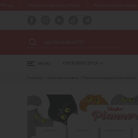
ова колекція Harry Potter!
Купуй 2 набори Ideyka — отримуй пода
УЛЮБЛЕНІ ГЕРОЇ
МЕНЮ
Головна
Алмазна мозаїка
Магнітні планери з мозаїкою