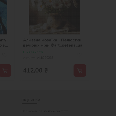
rry
Алмазна мозаїка - Пелюстки
р з
вечірніх мрій ©art_selena_ua
er
В наявності
Артикул:
AMO20233
412,00
₴
ПІДПИСКА
Отримуйте тільки корисні статті!