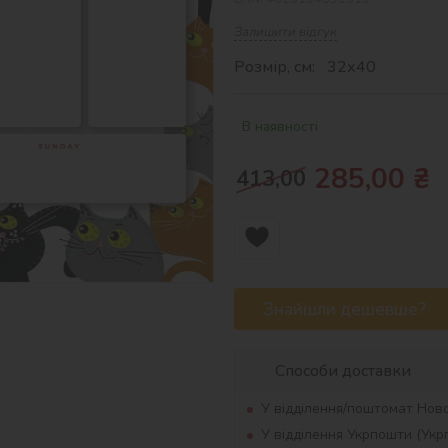
Залишити відгук
Розмір, см: 32х40
В наявності
285,00
₴
413,00
Знайшли дешевше?
Способи доставки
У відділення/поштомат Нов
У відділення Укрпошти (Ук