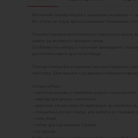
Магнітний планер Ideyka з алмазною мозаїкою — це
Він стане не лише функціональним помічником у по
Основа планера виготовлена з магнітного вінілу, я
навіть за активного використання.

Особливістю набору є часткове викладання страза
доступним навіть для початківців.

Планер можна багаторазово використовувати: запис
простору. Для письма слід використовувати маркер
Склад набору:

- магнітна основа з клейовим шаром і кольоровою 
- маркер для дошки з магнітом;

- акрилові стрази (круглі) відповідно до комплектації
- спеціальна ручка-стилус для роботи зі стразами з
- гель-клей;

- лоток для сортування стразів;

- інструкція.

Набір упаковано в картонну коробку, що робить йо