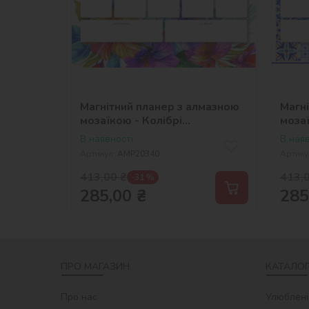
Магнітний планер з алмазною
Магн
мозаїкою - Колібрі
моза
©art_selena_ua
©art
В наявності
В наяв
Артикул:
AMP20340
Артику
413,00
₴
413,
-31 %
285,00
₴
285
ПРО МАГАЗИН
КАТАЛОГ
Про нас
Улюблені