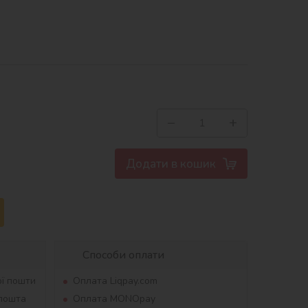
−
+
Додати в кошик
Способи оплати
ої пошти
Оплата Liqpay.com
рпошта
Оплата MONOpay