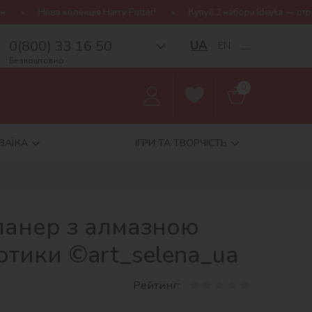
лекція Harry Potter!
Купуй 2 набори Ideyka — отримуй подарунок
0(800) 33 16 50
UA
EN
__
Безкоштовно
0
ЗАЇКА
ІГРИ ТА ТВОРЧІСТЬ
ланер з алмазною
отики ©art_selena_ua
Рейтинг: