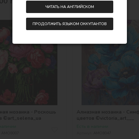
00
грн
412,00
грн
ЧИТАТЬ НА АНГЛИЙСКОМ
ПРОДОЛЖИТЬ ЯЗЫКОМ ОККУПАНТОВ
40х50
ная мозаика - Роскошь
Алмазная мозаика - Сим
в ©art_selena_ua
цветов ©victoria_art___
 наличии
Есть в наличии
:
AMO8007
Артикул:
AMO8047