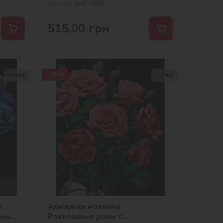
Артикул:
AMO7988
515,00
грн
-30 %
40х50
40х50
т
Алмазная мозаика -
ыми
Роскошные розы с