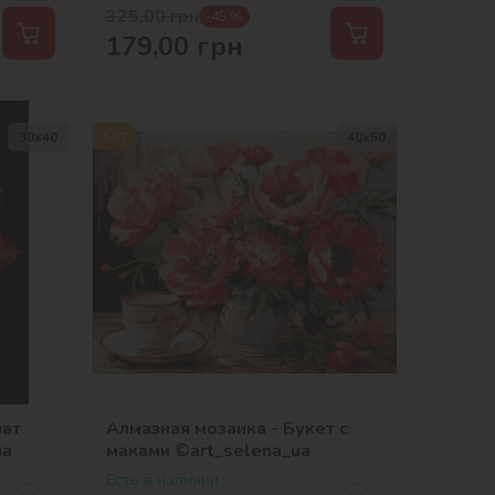
325,00
грн
-45 %
179,00
грн
Хит
30х40
40х50
мат
Алмазная мозаика - Букет с
ua
маками ©art_selena_ua
Есть в наличии