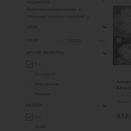
подрамнике
Вибіркова алмазна мозаїка
Магнитные планеры с мозаикой
ЦЕНА
-
грн
ДРУГИЕ ФИЛЬТРЫ
Все
Со скидкой
Алмаз
Хиты продаж
Безуп
©art_
Новинки
Есть в
Артикул
РАЗМЕР
432,
Все
15х20