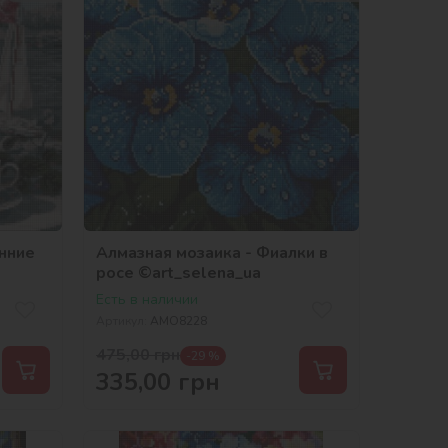
енние
Алмазная мозаика - Фиалки в
росе ©art_selena_ua
Есть в наличии
Артикул:
AMO8228
475,00
грн
-29 %
335,00
грн