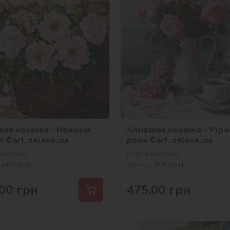
ная мозаика - Нежный
Алмазная мозаика - Утр
т ©art_selena_ua
розы ©art_selena_ua
 наличии
Есть в наличии
:
AMO8296
Артикул:
AMO8341
00
грн
475,00
грн