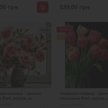
00
грн
539,00
грн
-30 %
40х40
Хит
ная мозаика - Аромат
Алмазная мозаика - Аро
а ©art_selena_ua
тюльпанов ©art_selena_
 наличии
Есть в наличии