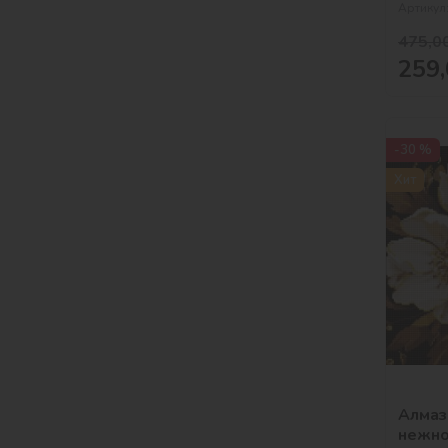
Артикул
475,0
259,
-30 %
Хит
Алмаз
нежно