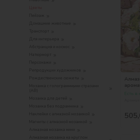
Животные
Цветы
Пейзаж
Домашние животные
Транспорт
Для интерьера
Абстракция и космос
Натюрморт
Персонажи
Репродукции художников
Рождественские сюжеты
Алмаз
арома
Мозаика с голограммными стразами
(AB)
Есть в
Мозаика для детей
Артикул
Мозаика без подрамника
505,
Наклейки с алмазной мозаикой
Магниты с алмазной мозаикой
Алмазная мозаика мини
Алмазная мозаика на круглом