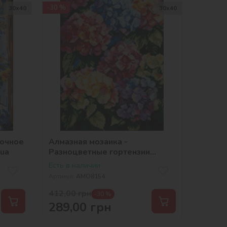
-30 %
30х40
30х40
точное
Алмазная мозаика -
ua
Разноцветные гортензии
©art_selena_ua
Есть в наличии
Артикул:
AMO8154
412,00
грн
-30 %
289,00
грн