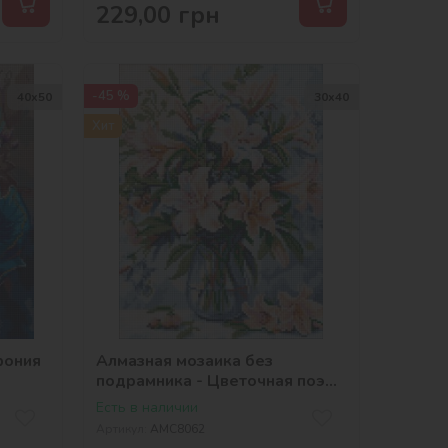
229,00
грн
-45 %
40х50
30х40
Хит
фония
Алмазная мозаика без
подрамника - Цветочная поэма
©art_selena_ua
Есть в наличии
Артикул:
AMC8062