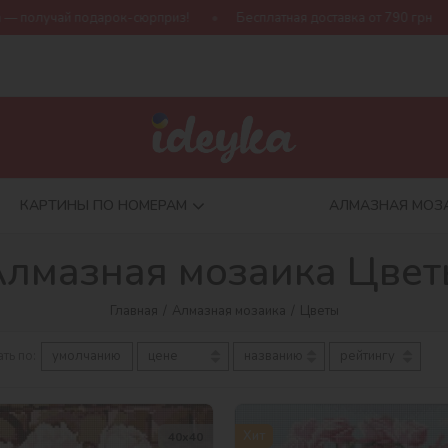
Бесплатная доставка от 790 грн
Новая коллекция Harry Potter
КАРТИНЫ ПО НОМЕРАМ
АЛМАЗНАЯ МОЗ
лмазная мозаика Цве
Главная
Алмазная мозаика
Цветы
ть по:
умолчанию
цене
названию
рейтингу
Хит
40х40