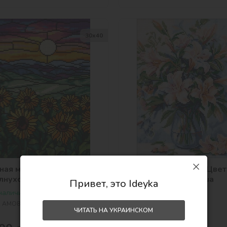
30х40
ная мозаика - Поле
Алмазная мозаика - Цве
лнухов ©art_selena_ua
поэма ©art_selena_ua
Привет, это Ideyka
 наличии
Есть в наличии
:
AMO8072
Артикул:
AMO8150
ЧИТАТЬ НА УКРАИНСКОМ