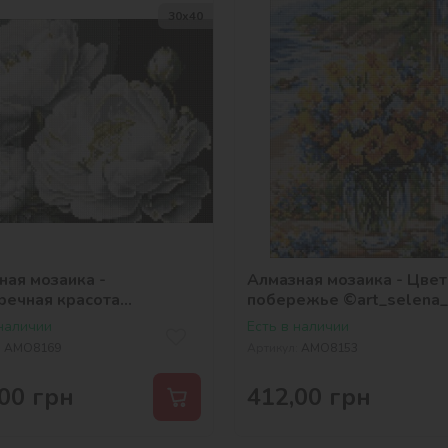
30х40
ная мозаика -
Алмазная мозаика - Цве
речная красота
побережье ©art_selena_
selena_ua
 наличии
Есть в наличии
:
AMO8169
Артикул:
AMO8153
00
грн
412,00
грн