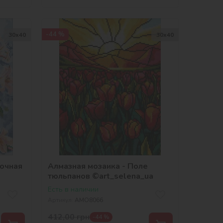
-44 %
30х40
30х40
точная
Алмазная мозаика - Поле
тюльпанов ©art_selena_ua
Есть в наличии
Артикул:
AMO8066
412,00
грн
-44 %