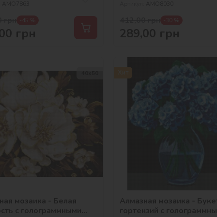
:
AMO7863
Артикул:
AMO8030
0
грн
412,00
грн
-45 %
-30 %
00
грн
289,00
грн
Хит
40х50
ная мозаика - Белая
Алмазная мозаика - Буке
сть с голограммными
гортензий с голограммн