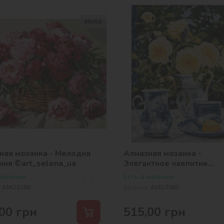
40х50
ная мозаика - Мелодия
Алмазная мозаика -
ния ©art_selena_ua
Элегантное чаепитие
©art_selena_ua
 наличии
Есть в наличии
:
AMO8186
Артикул:
AMO7982
00
грн
515,00
грн