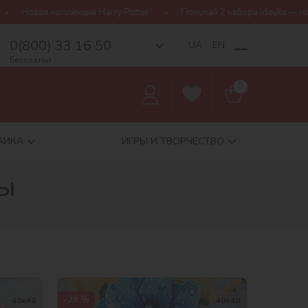
Покупай 2 набора Ideyka — получай подарок-сюрприз!
Беспл
0(800) 33 16 50
__
UA
EN
Бесплатно
0
АИКА
ИГРЫ И ТВОРЧЕСТВО
ты
-29 %
40х40
40х40