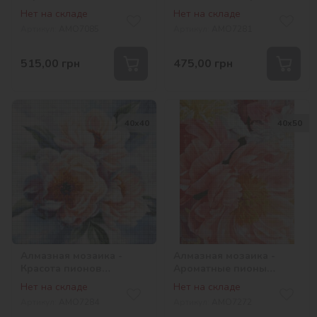
©annasteshka
Нет на складе
Нет на складе
Артикул:
AMO7085
Артикул:
AMO7281
515,00
грн
475,00
грн
40х40
40х50
Алмазная мозаика -
Алмазная мозаика -
Красота пионов
Ароматные пионы
©annasteshka
©ArtAlekhina
Нет на складе
Нет на складе
Артикул:
AMO7284
Артикул:
AMO7272