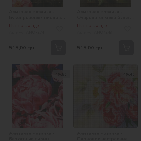
Алмазная мозаика -
Алмазная мозаика -
Букет розовых пионов
Очаровательный букет
©ArtAlekhina
пионов с ирисами
Нет на складе
Нет на складе
©Gerald Cooper
Артикул:
AMO7274
Артикул:
AMO7249
515,00
грн
515,00
грн
40х50
40х40
Алмазная мозаика -
Алмазная мозаика -
Бархатные пионы
Пионовое настроение