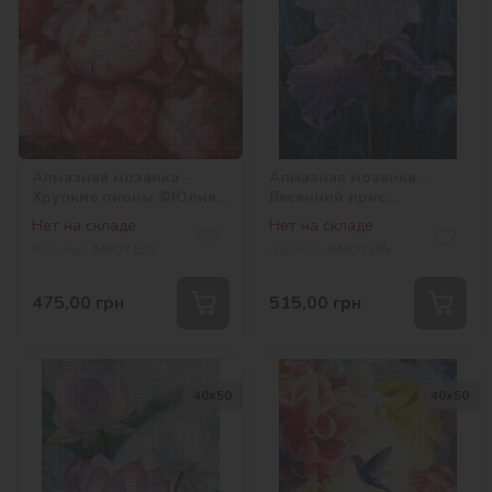
Алмазная мозаика -
Алмазная мозаика -
Хрупкие пионы ©Юлия
Весенний ирис
Томеско
©annasteshka
Нет на складе
Нет на складе
Артикул:
AMO7130
Артикул:
AMO7285
475,00
грн
515,00
грн
40х50
40х50