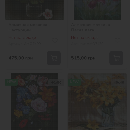
Алмазная мозаика -
Алмазная мозаика -
Настурции
Песня лета
©kovtun_olga_art
©annasteshka
Нет на складе
Нет на складе
Артикул:
AMO7499
Артикул:
AMO7429
475,00
грн
515,00
грн
NEW
NEW
40х50
40х40