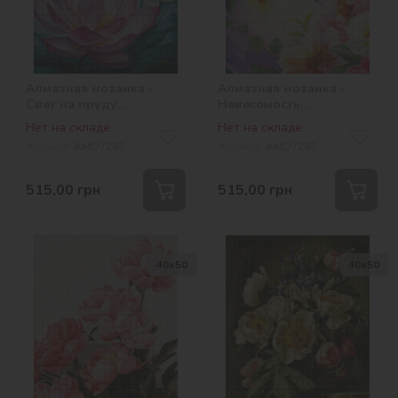
Алмазная мозаика -
Алмазная мозаика -
Свет на пруду
Невесомость
©annasteshka
©annasteshka
Нет на складе
Нет на складе
Артикул:
AMO7282
Артикул:
AMO7283
515,00
грн
515,00
грн
40х50
40х50