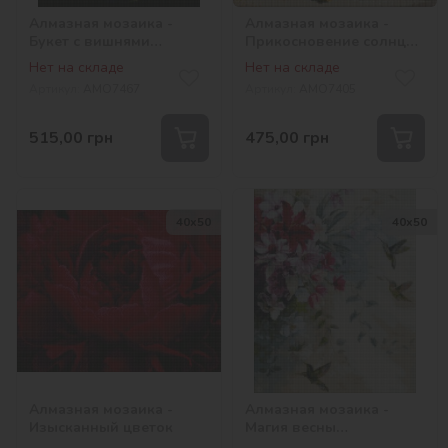
Алмазная мозаика -
Алмазная мозаика -
Букет с вишнями
Прикосновение солнца
©kovtun_olga_art
©Валентина Баранюк
Нет на складе
Нет на складе
Артикул:
AMO7467
Артикул:
AMO7405
515,00
грн
475,00
грн
40х50
40х50
Алмазная мозаика -
Алмазная мозаика -
Изысканный цветок
Магия весны
©annasteshka