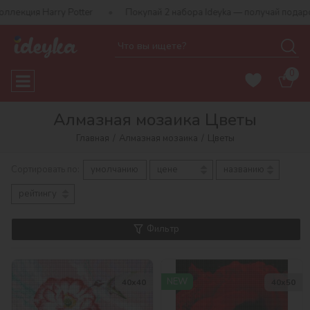
otter
Покупай 2 набора Ideyka — получай подарок-сюрприз!
0
Алмазная мозаика Цветы
Главная
Алмазная мозаика
Цветы
Сортировать по:
умолчанию
цене
названию
рейтингу
Фильтр
NEW
40х40
40х50