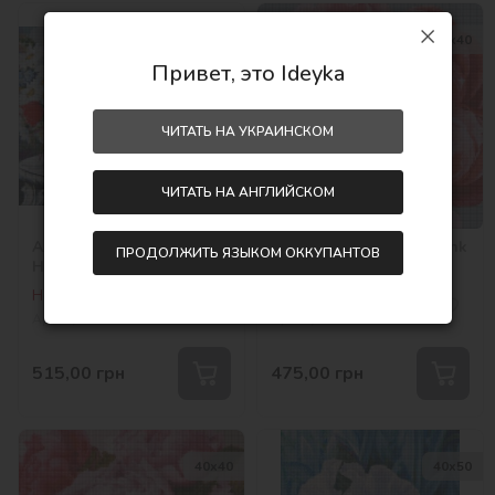
40х50
40х40
Привет, это Ideyka
ЧИТАТЬ НА УКРАИНСКОМ
ЧИТАТЬ НА АНГЛИЙСКОМ
Алмазная мозаика -
Алмазная мозаика - Pink
ПРОДОЛЖИТЬ ЯЗЫКОМ ОККУПАНТОВ
Натюрморт с маками
kiss ©Ira Volkova
©Александр Закусилов
Нет на складе
Нет на складе
Артикул:
AMO7329
Артикул:
AMO7079
515,00
грн
475,00
грн
40х40
40х50