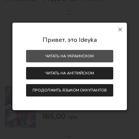
336,00
грн
466,00
Привет, это Ideyka
грн
Экономия:
130,00 грн
ЧИТАТЬ НА УКРАИНСКОМ
ЧИТАТЬ НА АНГЛИЙСКОМ
ПРОДОЛЖИТЬ ЯЗЫКОМ ОККУПАНТОВ
Картина по номерам - L.O.L. Surprise!
Tweens Skate Dance Emma Emo
30х40
165,00
грн