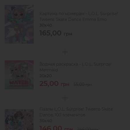
Картина по номерам - L.O.L. Surprise!
Tweens Skate Dance Emma Emo
30х40
165,00
грн
Водная раскраска - L.O.L. Surprize!
Mermaid
20х20
25,00
грн
55,00
грн
Пазлы L.O.L. Surprise! Tweens Skate
Dance, 100 элементов
30х40
146,00
грн
246,00
грн