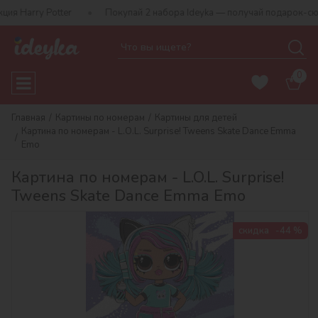
 Potter
Покупай 2 набора Ideyka — получай подарок-сюрприз!
0
Главная
Картины по номерам
Картины для детей
Картина по номерам - L.O.L. Surprise! Tweens Skate Dance Emma
Emo
Картина по номерам - L.O.L. Surprise!
Tweens Skate Dance Emma Emo
скидка
-44 %