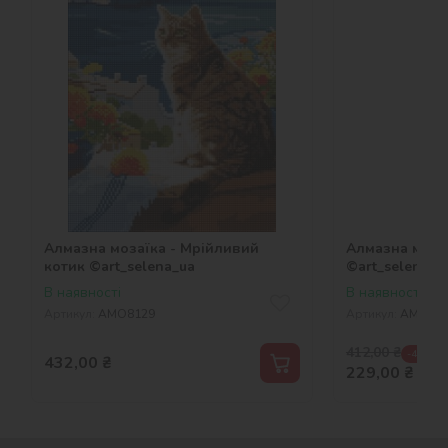
Алмазна мозаїка - Мрійливий
Алмазна мозаї
котик ©art_selena_ua
©art_selena_u
В наявності
В наявності
Артикул:
AMO8129
Артикул:
AMO80
412,00
₴
-44 %
432,00
₴
229,00
₴