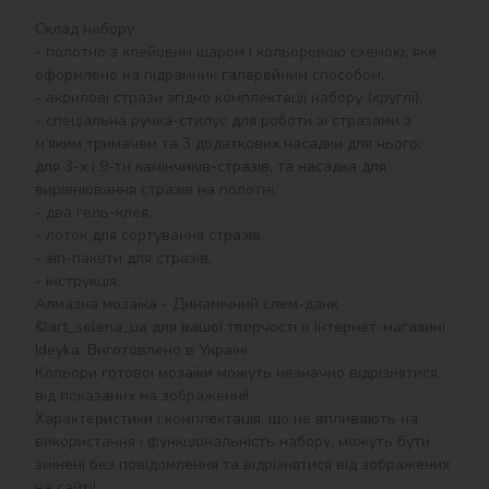
Склад набору:

- полотно з клейовим шаром і кольоровою схемою, яке 
оформлено на підрамник галерейним способом,

- акрилові стрази згідно комплектації набору (круглі),

- спеціальна ручка-стилус для роботи зі стразами з 
м’яким тримачем та 3 додаткових насадки для нього: 
для 3-х і 9-ти камінчиків-стразів, та насадка для 
вирівнювання стразів на полотні,

- два гель-клея,

- лоток для сортування стразів,

- зіп-пакети для стразів,

- інструкція.

Алмазна мозаїка - Динамічний слем-данк 
©art_selena_ua для вашої творчості в інтернет-магазині 
Ideyka. Виготовлено в Україні.

Кольори готової мозаїки можуть незначно відрізнятися 
від показаних на зображенні!

Характеристики і комплектація, що не впливають на 
використання і функціональність набору, можуть бути 
змінені без повідомлення та відрізнятися від зображених 
на сайті!