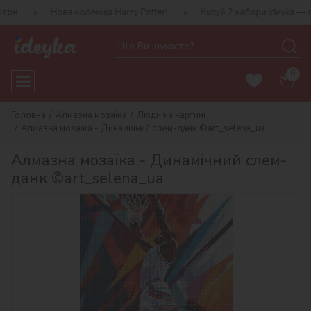
Нова колекція Harry Potter!
Купуй 2 набори Ideyka — отримуй по
0
Головна
Алмазна мозаїка
Люди на картині
Алмазна мозаїка - Динамічний слем-данк ©art_selena_ua
Алмазна мозаїка - Динамічний слем-
данк ©art_selena_ua