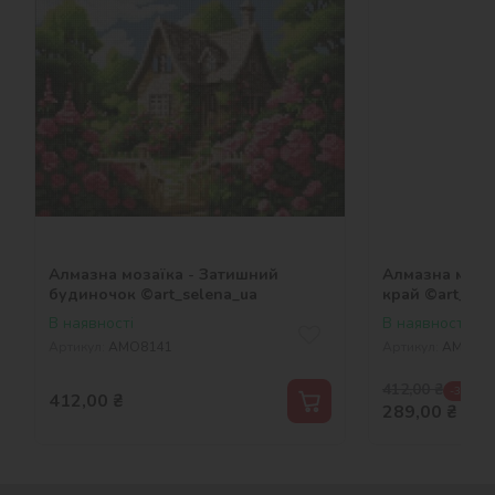
Алмазна мозаїка - Затишний
Алмазна моза
будиночок ©art_selena_ua
край ©art_sel
В наявності
В наявності
Артикул:
AMO8141
Артикул:
AMO81
412,00
₴
-30 %
412,00
₴
289,00
₴