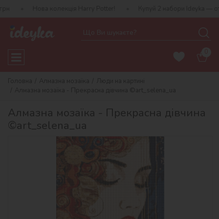
ова колекція Harry Potter!
Купуй 2 набори Ideyka — отримуй под
0
Головна
Алмазна мозаїка
Люди на картині
Алмазна мозаїка - Прекрасна дівчина ©art_selena_ua
Алмазна мозаїка - Прекрасна дівчина
©art_selena_ua