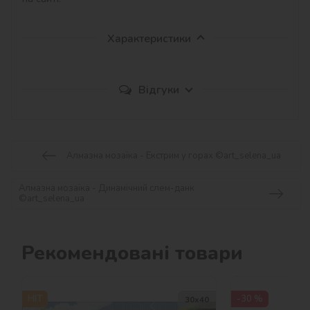
Характеристики
Відгуки
Алмазна мозаїка - Екстрим у горах ©art_selena_ua
Алмазна мозаїка - Динамічний слем-данк
©art_selena_ua
Рекомендовані товари
HIT
-30 %
30х40