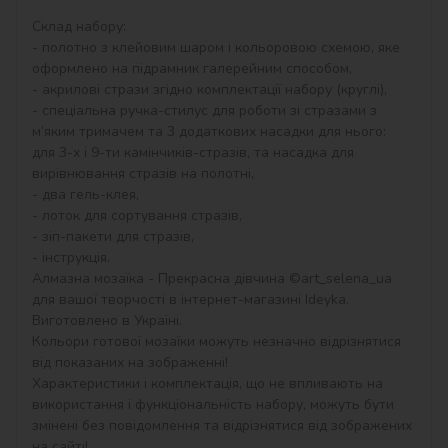
Склад набору:

- полотно з клейовим шаром і кольоровою схемою, яке 
оформлено на підрамник галерейним способом,

- акрилові стрази згідно комплектації набору (круглі),

- спеціальна ручка-стилус для роботи зі стразами з 
м’яким тримачем та 3 додаткових насадки для нього: 
для 3-х і 9-ти камінчиків-стразів, та насадка для 
вирівнювання стразів на полотні,

- два гель-клея,

- лоток для сортування стразів,

- зіп-пакети для стразів,

- інструкція.

Алмазна мозаїка - Прекрасна дівчина ©art_selena_ua 
для вашої творчості в інтернет-магазині Ideyka. 
Виготовлено в Україні.

Кольори готової мозаїки можуть незначно відрізнятися 
від показаних на зображенні!

Характеристики і комплектація, що не впливають на 
використання і функціональність набору, можуть бути 
змінені без повідомлення та відрізнятися від зображених 
на сайті!