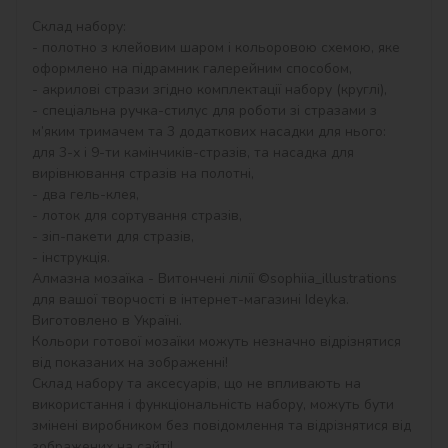
Склад набору:

- полотно з клейовим шаром і кольоровою схемою, яке 
оформлено на підрамник галерейним способом,

- акрилові стрази згідно комплектації набору (круглі),

- спеціальна ручка-стилус для роботи зі стразами з 
м’яким тримачем та 3 додаткових насадки для нього: 
для 3-х і 9-ти камінчиків-стразів, та насадка для 
вирівнювання стразів на полотні,

- два гель-клея,

- лоток для сортування стразів,

- зіп-пакети для стразів,

- інструкція.

Алмазна мозаїка - Витончені лілії ©sophiia_іllustrations 
для вашої творчості в інтернет-магазині Ideyka. 
Виготовлено в Україні.

Кольори готової мозаїки можуть незначно відрізнятися 
від показаних на зображенні!

Склад набору та аксесуарів, що не впливають на 
використання і функціональність набору, можуть бути 
змінені виробником без повідомлення та відрізнятися від 
зображених на сайті!