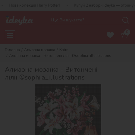
лекція Harry Potter!
Купуй 2 набори Ideyka — отримуй подарунок
0
Головна
Алмазна мозаїка
Квіти
Алмазна мозаїка - Витончені лілії ©sophiia_іllustrations
Алмазна мозаїка - Витончені
лілії ©sophiia_іllustrations