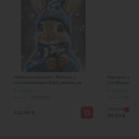
Алмазна мозаїка - Кролик з
Картина за но
підсніжниками ©art_selena_ua
ніч ©tanya_bo
В наявності
В наявності
Артикул:
AMO20039
Артикул:
KHO616
176,00
₴
-44 %
412,00
₴
99,00
₴